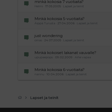
minkä kokosia 7 vuotiaita?
Helmi
17.05.2005
Lapset ja teinit
Minkä kokoisia 5-vuotiaita?
Äippä Turusta
27.04.2006
Lapset ja teinit
just wondering
oinas
24.07.2005
Lapset ja teinit
Minkä kokoiset lakanat vauvalle?
upupaepops
09.02.2009
Aihe vapaa
Minkä kokoisia 6-vuotiaita?
nannu
10.04.2006
Lapset ja teinit
Lapset ja teinit