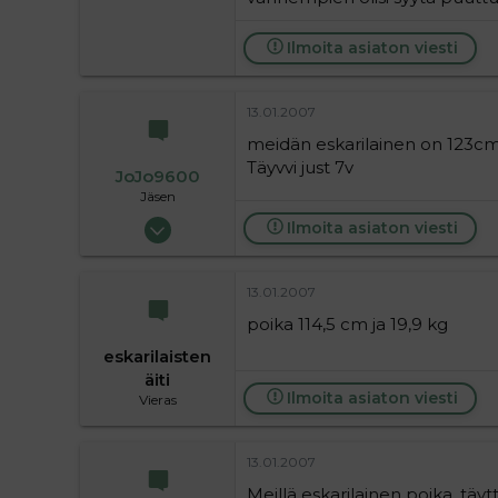
16
Ilmoita asiaton viesti
13.01.2007
meidän eskarilainen on 123cm 
Täyvvi just 7v
JoJo9600
Jäsen
11.04.2006
Ilmoita asiaton viesti
109
0
13.01.2007
16
poika 114,5 cm ja 19,9 kg
eskarilaisten
äiti
Ilmoita asiaton viesti
Vieras
13.01.2007
Meillä eskarilainen poika, täyt