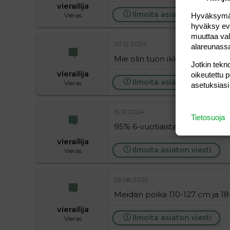
vierailija
Ilmoita asiaton viesti
Hyväksymällä
Vieras
hyväksy eväs
muuttaa val
07.12.2024
alareunass
Mie olin tuon ikkässennä 119c
Jotkin tekno
vierailija
oikeutettu 
Ilmoita asiaton viesti
Vieras
asetuksiasi
15.12.2024
Tietosuoja
95% 6-vuotiaista on 110-128 cm
vierailija
Ilmoita asiaton viesti
Vieras
26.08.2025
Meidän poika 110-127 cm ja 18
vierailija
Ilmoita asiaton viesti
Vieras