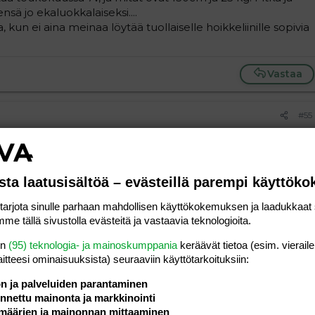
nsä jo ekaluokkalaiseksi....
un ei aina meinaa löytää tuollaiselle hoikkeliinille sopivia
Vastaa
#55
sta laatusisältöä – evästeillä parempi käyttök
Vastaa
rjota sinulle parhaan mahdollisen käyttökokemuksen ja laadukkaat s
me tällä sivustolla evästeitä ja vastaavia teknologioita.
en
(95) teknologia- ja mainoskumppania
keräävät tietoa (esim. vieraile
laitteesi ominaisuuk­sista) seuraaviin käyttötarkoituksiin:
ön ja palveluiden parantaminen
#56
nettu mainonta ja markkinointi
tyttö 111cm ja painoa on n. 15kg.
määrien ja mainonnan mittaaminen