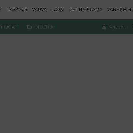
T
RASKAUS
VAUVA
LAPSI
PERHE-ELÄMÄ
VANHEMM
TTÄJÄT
OHJEITA
Kirjaudu