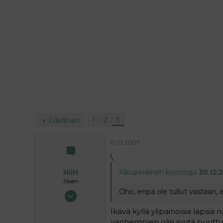
i
t
t
i
t
a
j
a
1
2
3
Edellinen
11.01.2007
\
NiiN
Alkuperäinen kirjoittaja
30.12.2
Jäsen
Oho, enpä ole tullut vastaan, 
22.06.2004
265
Ikävä kyllä ylipainoisia lapsi
0
vanhempien olisi syytä puuttua