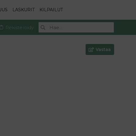
UUS
LASKURIT
KILPAILUT
Rekisteröidy
Vastaa