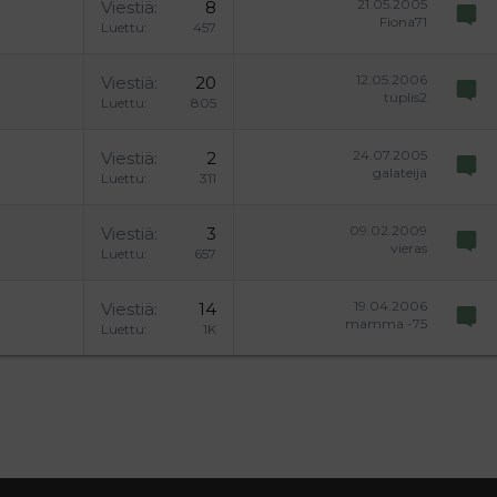
21.05.2005
Viestiä
8
Fiona71
Luettu
457
12.05.2006
Viestiä
20
tuplis2
Luettu
805
24.07.2005
Viestiä
2
galateija
Luettu
311
09.02.2009
Viestiä
3
vieras
Luettu
657
19.04.2006
Viestiä
14
mamma -75
Luettu
1K