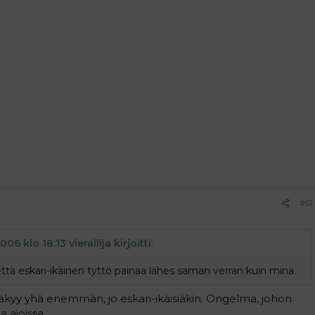
#51
006 klo 18:13 vierailija kirjoitti
:
että eskari-ikäinen tyttö painaa lähes saman verran kuin minä.
a näkyy yhä enemmän, jo eskari-ikäisiäkin. Ongelma, johon
 ajoissa.