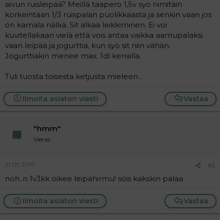
siivun ruisleipää? Meillä taapero 1,5v syö nimitäin
i
t
korkeintaan 1/3 ruispalan puolikkaasta ja senkin vaan jos
t
i
on kamala nälkä. Sit alkaa leikkiminen. Ei voi
t
kuvitellakaan vielä että vois antaa vaikka aamupalaksi
a
vaan leipää ja jogurttia, kun syö sit niin vähän.
j
a
Jogurttiakin menee max. 1dl kerralla.
Tuli tuosta toisesta ketjusta mieleen...
Ilmoita asiaton viesti
Vastaa
"hmm"
Vieras
21.09.2010
#2
noh..n 1v3kk oikee leipähirmu! söis kakskin palaa
Ilmoita asiaton viesti
Vastaa