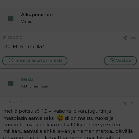
Alkuperäinen
Vieras
21.09.2010
#3
Up. Miten muilla?
Ilmoita asiaton viesti
Vastaa
teisu
Aktiivinen jäsen
21.09.2010
#4
meillä poitsu söi 1,5 v ikäisenä leivän, jugurtin ja
maitolasin aamiaiseks..
sillon maistu ruoka ja
kunnolla.. nyt kun ikää on 1 v 10 kk niin ei syö sitten
millään.. aamulla ehkä leivän ja hieman maitoa.. päivällä
ehkä jugurtin.. illalla saattaa mennä pari lusikallista