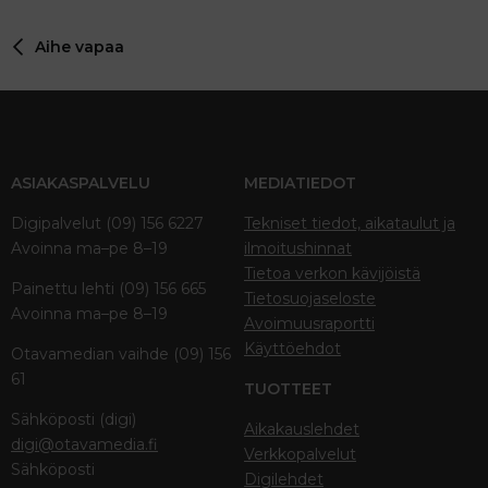
26
Trebuchet MS
Aihe vapaa
Verdana
ASIAKASPALVELU
MEDIATIEDOT
Digipalvelut (09) 156 6227
Tekniset tiedot, aikataulut ja
Avoinna ma–pe 8–19
ilmoitushinnat
Tietoa verkon kävijöistä
Painettu lehti (09) 156 665
Tietosuojaseloste
Avoinna ma–pe 8–19
Avoimuusraportti
Käyttöehdot
Otavamedian vaihde (09) 156
61
TUOTTEET
Sähköposti (digi)
Aikakauslehdet
digi@otavamedia.fi
Verkkopalvelut
Sähköposti
Digilehdet