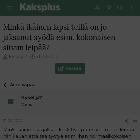
Minkä ikäinen lapsi teillä on jo
jaksanut syödä esim. kokonaisen
siivun leipää?
V
E
Kyselijä?
21.09.2010
i
n
e
s
Vastaa
s
i
t
m
Aihe vapaa
i
m
k
ä
Kyselijä?
e
i
t
n
Vieras
j
e
u
n
21.09.2010
#1
n
v
a
i
Minkäikäinen siis jaksaa keskittyä pureskelemaan leipää
l
e
niin kauan että saa syötyä esim. ihan normaalikokoisen
o
s