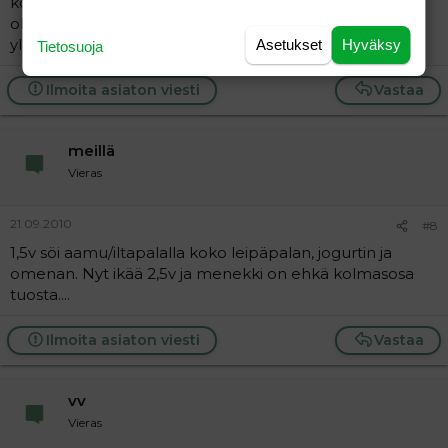
kokonaan heti, kun sellaisen käteensä sai. Olisikohan
ollut siinä yhden ikävuoden hujakoilla. 2,5v kuopus
yleensä jättää osan.
Asetukset
Hyväksy
Tietosuoja
Ilmoita asiaton viesti
Vastaa
meillä
Vieras
21.09.2010
#8
1,5v söi aamu/iltapalalla koko leipäpalan, jogurtin ja
omenan. Nyt ikää 2,5v ja menekki on ehkä kolmasosa
tuosta....
Ilmoita asiaton viesti
Vastaa
vv
Vieras