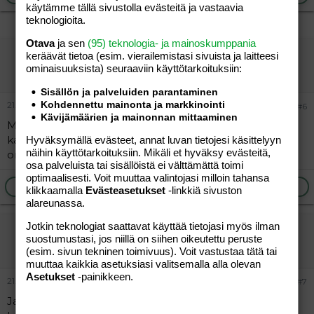
käytämme tällä sivustolla evästeitä ja vastaavia
teknologioita.
Otava
ja sen
(95) teknologia- ja mainoskumppania
"mhm"
keräävät tietoa (esim. vierailemis­tasi sivuista ja laitteesi
ominaisuuk­sista) seuraaviin käyttötarkoituksiin:
Vieras
Sisällön ja palveluiden parantaminen
Kohdennettu mainonta ja markkinointi
21.09.2010
#6
Kävijämäärien ja mainonnan mittaaminen
Meidän 13kk ikäinen poitsu söi esim tänään välipalalla
kaksi viipaletta täysjyvä paahtoleipää, viinirypäleitä ja
Hyväksymällä evästeet, annat luvan tietojesi käsittelyyn
näihin käyttötarkoituksiin. Mikäli et hyväksy evästeitä,
omenanlohkoja
osa palveluista tai sisällöistä ei välttämättä toimi
optimaalisesti. Voit muuttaa valintojasi milloin tahansa
Ilmoita asiaton viesti
Vastaa
klikkaamalla
Evästeasetukset
-linkkiä sivuston
alareunassa.
Jotkin teknologiat saattavat käyttää tietojasi myös ilman
"kahden äiti"
suostumustasi, jos niillä on siihen oikeutettu peruste
Vieras
(esim. sivun tekninen toimivuus). Voit vastustaa tätä tai
muuttaa kaikkia asetuksiasi valitsemalla alla olevan
Asetukset
-painikkeen.
21.09.2010
#7
Jaa, meidän esikoinen taisi kyllä syödä leipäviipaleen