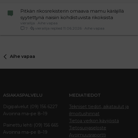
Pitkän rikosrekisterin omaava mamu käräjillä
syytettynä naisiin kohdistuvista rikoksista
vierailija
Aihe vapaa
vierailija
11.06.2026
Aihe vapaa
7
Aihe vapaa
ASIAKASPALVELU
MEDIATIEDOT
Digipalvelut (09) 156 6227
Tekniset tiedot, aikataulut ja
Avoinna ma–pe 8–19
ilmoitushinnat
Tietoa verkon kävijöistä
Painettu lehti (09) 156 665
Tietosuojaseloste
Avoinna ma–pe 8–19
Avoimuusraportti