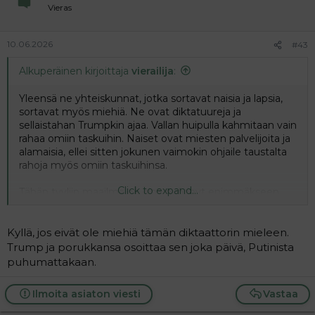
Vieras
10.06.2026
#43
Alkuperäinen kirjoittaja
vierailija
:
Yleensä ne yhteiskunnat, jotka sortavat naisia ja lapsia,
sortavat myös miehiä. Ne ovat diktatuureja ja
sellaistahan Trumpkin ajaa. Vallan huipulla kahmitaan vain
rahaa omiin taskuihin. Naiset ovat miesten palvelijoita ja
alamaisia, ellei sitten jokunen vaimokin ohjaile taustalta
rahoja myös omiin taskuihinsa.
Click to expand...
Tähän tyyliin maailma on aina pyörinyt enimmäkseen
eikä se näytä siitä muuttuneen. Välillä jossain on vähän
reilumpaa meininkiä, mutta sitten vanhat tavat taas
pääsevät vallalle, kun joku onnistuu lietsomaan
Kyllä, jos eivät ole miehiä tämän diktaattorin mieleen.
heikompiälyisintä kansanosaa.
Trump ja porukkansa osoittaa sen joka päivä, Putinista
puhumattakaan.
Ilmoita asiaton viesti
Vastaa