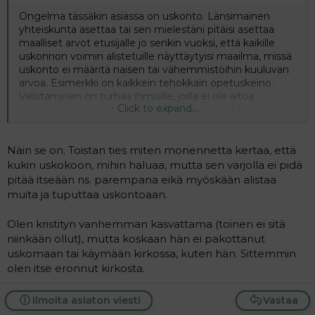
t
i
t
Ongelma tässäkin asiassa on uskonto. Länsimainen
a
yhteiskunta asettaa tai sen mielestäni pitäisi asettaa
j
maalliset arvot etusijalle jo senkin vuoksi, että kaikille
a
uskonnon voimin alistetuille näyttäytyisi maailma, missä
uskonto ei määritä naisen tai vähemmistöihin kuuluvan
arvoa. Esimerkki on kaikkein tehokkain opetuskeino.
Valistaminen on turhaa ihmisille, joilla ei ole aitoa
Click to expand...
mahdollisuutta valita eikä myöskään esimerkkiä, jos
suomalaisessa koulussakin kuljetaan pää peitettynä tai ei
katsota televisiota, koska oma uskontoperinne niin
määrää.
Näin se on. Toistan ties miten monennetta kertaa, että
kukin uskokoon, mihin haluaa, mutta sen varjolla ei pidä
pitää itseään ns. parempana eikä myöskään alistaa
muita ja tuputtaa uskontoaan.
Olen kristityn vanhemman kasvattama (toinen ei sitä
niinkään ollut), mutta koskaan hän ei pakottanut
uskomaan tai käymään kirkossa, kuten hän. Sittemmin
olen itse eronnut kirkosta.
Ilmoita asiaton viesti
Vastaa