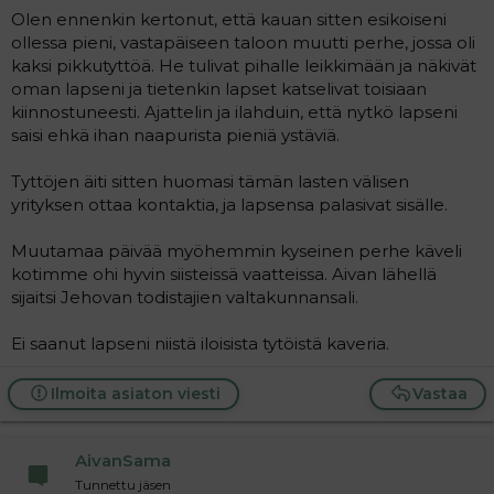
Olen ennenkin kertonut, että kauan sitten esikoiseni
ollessa pieni, vastapäiseen taloon muutti perhe, jossa oli
kaksi pikkutyttöä. He tulivat pihalle leikkimään ja näkivät
oman lapseni ja tietenkin lapset katselivat toisiaan
kiinnostuneesti. Ajattelin ja ilahduin, että nytkö lapseni
saisi ehkä ihan naapurista pieniä ystäviä.
Tyttöjen äiti sitten huomasi tämän lasten välisen
yrityksen ottaa kontaktia, ja lapsensa palasivat sisälle.
Muutamaa päivää myöhemmin kyseinen perhe käveli
kotimme ohi hyvin siisteissä vaatteissa. Aivan lähellä
sijaitsi Jehovan todistajien valtakunnansali.
Ei saanut lapseni niistä iloisista tytöistä kaveria.
Ilmoita asiaton viesti
Vastaa
AivanSama
Tunnettu jäsen