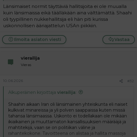
Länsimaiset normit täyttäviä hallitsijoita ei ole muualla
kuin länsimaissa eikä täälläkään aina välttämättä. Shaahi
oli tyypillinen nukkehallitsija eli hän piti kurissa
uskonnollisen ääriajattelun USAn piikkiin.
Ilmoita asiaton viesti
Vastaa
vierailija
Vieras
10.06.2026
#32
Alkuperäinen kirjoittaja
vierailija
:
Shaahin aikaan Iran oli länsimainen yhteiskunta eli naiset
kulkivat minareissa ja yli polven saappaissa kuten missä
tahansa länsimaassa. Uskonto ei todellakaan ole mikään
ikiaikainen ja muuttamaton kansallisuuksien määrääjä ja
mahtitekijä, vaan se on politiikan väline ja
rahantekokone. Tavoitteena on alistaa ja hallita massoja