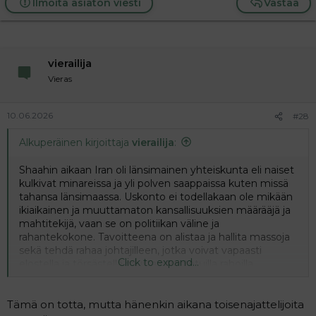
Ilmoita asiaton viesti
Vastaa
vierailija
Vieras
10.06.2026
#28
Alkuperäinen kirjoittaja
vierailija
:
Shaahin aikaan Iran oli länsimainen yhteiskunta eli naiset
kulkivat minareissa ja yli polven saappaissa kuten missä
tahansa länsimaassa. Uskonto ei todellakaan ole mikään
ikiaikainen ja muuttamaton kansallisuuksien määrääjä ja
mahtitekijä, vaan se on politiikan väline ja
rahantekokone. Tavoitteena on alistaa ja hallita massoja
sekä tehdä rahaa johtajilleen, jotka voivat vapaasti
Click to expand...
elostella ja törsästellä muilta varastetuilla rahoilla.
Tämä on totta, mutta hänenkin aikana toisenajattelijoita