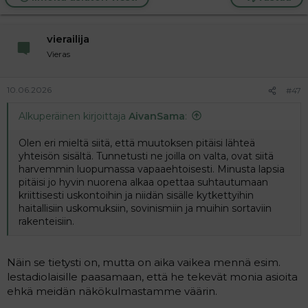
vierailija
Vieras
10.06.2026
#47
Alkuperäinen kirjoittaja
AivanSama
:
Olen eri mieltä siitä, että muutoksen pitäisi lähteä
yhteisön sisältä. Tunnetusti ne joilla on valta, ovat siitä
harvemmin luopumassa vapaaehtoisesti. Minusta lapsia
pitäisi jo hyvin nuorena alkaa opettaa suhtautumaan
kriittisesti uskontoihin ja niidän sisälle kytkettyihin
haitallisiin uskomuksiin, sovinismiin ja muihin sortaviin
rakenteisiin.
Näin se tietysti on, mutta on aika vaikea mennä esim.
lestadiolaisille paasamaan, että he tekevät monia asioita
ehkä meidän näkökulmastamme väärin.