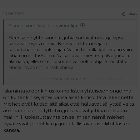
10.06.2026
#48
Alkuperäinen kirjoittaja
vierailija
:
Yleensä ne yhteiskunnat, jotka sortavat naisia ja lapsia,
sortavat myös miehiä. Ne ovat diktatuureja ja
sellaistahan Trumpkin ajaa. Vallan huipulla kahmitaan vain
rahaa omiin taskuihin. Naiset ovat miesten palvelijoita ja
alamaisia, ellei sitten jokunen vaimokin ohjaile taustalta
rahoja myös omiin taskuihinsa.
Click to expand...
Tähän tyyliin maailma on aina pyörinyt enimmäkseen
eikä se näytä siitä muuttuneen. Välillä jossain on vähän
Islamin ja joidenkin uskonnollisten yhteisöjen ongelma
reilumpaa meininkiä, mutta sitten vanhat tavat taas
pääsevät vallalle, kun joku onnistuu lietsomaan
on kuitenkin se, ettei kansalaiset kritisoi tätä rakennetta.
heikompiälyisintä kansanosaa.
Miehet eivät kritisoi sitä siksi, että haluavat säilyttää valta-
aseman naisiin ja tyttöhin, jotta voivat jatkaa entiseen
malliin. Huolestuttavinta on se, miten nämä miehet
hyväksyvät pedofilian ja jopa laillistavat avioliitot lasten
kanssa.