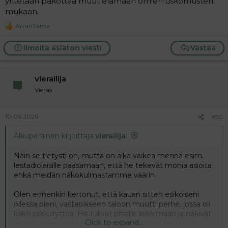
yritetään pakottaa muut elämään omien uskomusten
mukaan.
AivanSama
R
e
a
Ilmoita asiaton viesti
Vastaa
c
t
i
vierailija
o
n
Vieras
s
:
10.06.2026
#50
Alkuperäinen kirjoittaja
vierailija
:
Näin se tietysti on, mutta on aika vaikea mennä esim.
lestadiolaisille paasamaan, että he tekevät monia asioita
ehkä meidän näkökulmastamme väärin.
Olen ennenkin kertonut, että kauan sitten esikoiseni
ollessa pieni, vastapäiseen taloon muutti perhe, jossa oli
kaksi pikkutyttöä. He tulivat pihalle leikkimään ja näkivät
Click to expand...
oman lapseni ja tietenkin lapset katselivat toisiaan