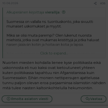
10.06.2026
#38
Alkuperäinen kirjoittaja
vierailija
:
Suomessa on vallalla ns. tuontiuskonto, joka sivuutti
muinaiset uskomukset ja myytit.
Miksi se olisi muita parempi? Olen lukenut nuorista
miehistä, jotka ovat mukamas kristittyjä ja jotka haluvat
naisen jääävän kotiin ja hoitavan kotia ja lapsia.
Click to expand...
Näin vanhempaa sukupolvea edustavana moinen on
minulle kauhistus.
Nuorten miesten kohdalla lienee kyse politiikasta eikä
uskonnosta eli nuo kaksi ovat kietoutuneet yhteen
kuten politiikassa tapahtuu niin Afganistanissa kuin
Suomessakin. Eihän monien nettipersujen ajattelussa
tunnu paljon olevan eroa parjaamiinsa islamistiin nähden
mitä tulee naisten kaltoinkohtelulla hekumointiin.
Ilmoita asiaton viesti
Vastaa