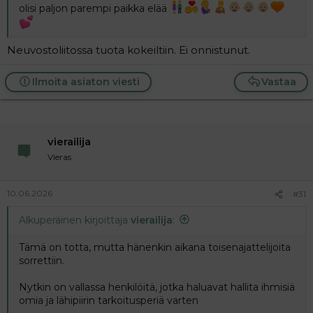
olisi paljon parempi paikka elää
Neuvostoliitossa tuota kokeiltiin. Ei onnistunut.
Ilmoita asiaton viesti
Vastaa
vierailija
Vieras
10.06.2026
#31
Alkuperäinen kirjoittaja
vierailija
:
Tämä on totta, mutta hänenkin aikana toisenajattelijoita
sorrettiin.
Nytkin on vallassa henkilöitä, jotka haluavat hallita ihmisiä
omia ja lähipiirin tarkoitusperiä varten