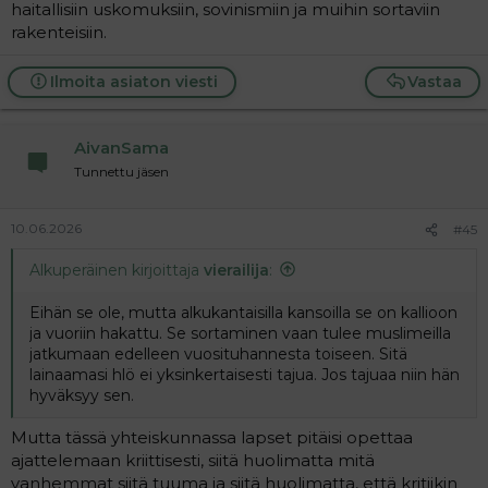
haitallisiin uskomuksiin, sovinismiin ja muihin sortaviin
rakenteisiin.
Ilmoita asiaton viesti
Vastaa
AivanSama
Tunnettu jäsen
10.06.2026
#45
Alkuperäinen kirjoittaja
vierailija
:
Eihän se ole, mutta alkukantaisilla kansoilla se on kallioon
ja vuoriin hakattu. Se sortaminen vaan tulee muslimeilla
jatkumaan edelleen vuosituhannesta toiseen. Sitä
lainaamasi hlö ei yksinkertaisesti tajua. Jos tajuaa niin hän
hyväksyy sen.
Mutta tässä yhteiskunnassa lapset pitäisi opettaa
ajattelemaan kriittisesti, siitä huolimatta mitä
vanhemmat siitä tuuma ja siitä huolimatta, että kritiikin