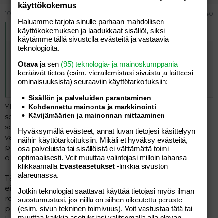
käyttökokemus
10.06.2026
#40
Haluamme tarjota sinulle parhaan mahdollisen
käyttökokemuksen ja laadukkaat sisällöt, siksi
Alkuperäinen kirjoittaja
vierailija
:
käytämme tällä sivustolla evästeitä ja vastaavia
teknologioita.
Mikään sovinismi tai naisten alistaminen ja sortaminen ei
ole "parempaa".
Otava
ja sen
(95) teknologia- ja mainoskumppania
keräävät tietoa (esim. vierailemis­tasi sivuista ja laitteesi
Muista se, kun seuraavan kerran täällä yrität mollata
ominaisuuk­sista) seuraaviin käyttötarkoituksiin:
naisia.
Sisällön ja palveluiden parantaminen
Yleensä ne yhteiskunnat, jotka sortavat naisia ja lapsia,
Kohdennettu mainonta ja markkinointi
Kävijämäärien ja mainonnan mittaaminen
sortavat myös miehiä. Ne ovat diktatuureja ja
sellaistahan Trumpkin ajaa. Vallan huipulla kahmitaan
Hyväksymällä evästeet, annat luvan tietojesi käsittelyyn
vain rahaa omiin taskuihin. Naiset ovat miesten
näihin käyttötarkoituksiin. Mikäli et hyväksy evästeitä,
palvelijoita ja alamaisia, ellei sitten jokunen vaimokin
osa palveluista tai sisällöistä ei välttämättä toimi
ohjaile taustalta rahoja myös omiin taskuihinsa.
optimaalisesti. Voit muuttaa valintojasi milloin tahansa
klikkaamalla
Evästeasetukset
-linkkiä sivuston
alareunassa.
Tähän tyyliin maailma on aina pyörinyt enimmäkseen
eikä se näytä siitä muuttuneen. Välillä jossain on vähän
Jotkin teknologiat saattavat käyttää tietojasi myös ilman
reilumpaa meininkiä, mutta sitten vanhat tavat taas
suostumustasi, jos niillä on siihen oikeutettu peruste
pääsevät vallalle, kun joku onnistuu lietsomaan
(esim. sivun tekninen toimivuus). Voit vastustaa tätä tai
muuttaa kaikkia asetuksiasi valitsemalla alla olevan