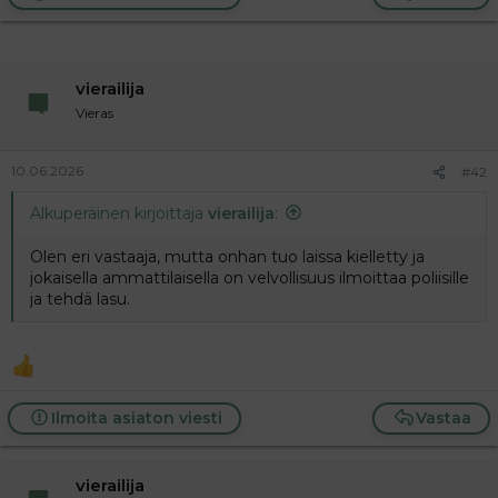
vierailija
Vieras
10.06.2026
#42
Alkuperäinen kirjoittaja
vierailija
:
Olen eri vastaaja, mutta onhan tuo laissa kielletty ja
jokaisella ammattilaisella on velvollisuus ilmoittaa poliisille
ja tehdä lasu.
Ilmoita asiaton viesti
Vastaa
vierailija