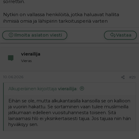
sorrettiin.
Nytkin on vallassa henkilöitä, jotka haluavat hallita
ihmisiä omia ja lähipiirin tarkoitusperiä varten
Ilmoita asiaton viesti
Vastaa
vierailija
Vieras
10.06.2026
#29
Alkuperäinen kirjoittaja
vierailija
:
Eihän se ole, mutta alkukantaisilla kansoilla se on kallioon
ja vuoriin hakattu. Se sortaminen vaan tulee muslimeilla
jatkumaan edelleen vuosituhannesta toiseen. Sitä
lainaamasi hlö ei yksinkertaisesti tajua. Jos tajuaa niin hän
hyväksyy sen.