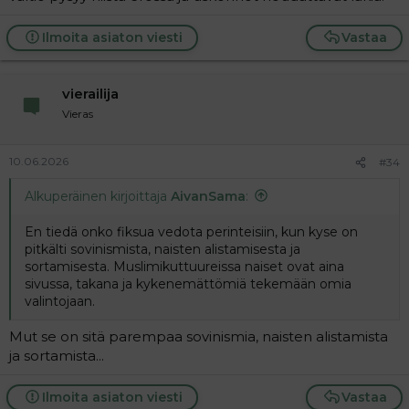
Ilmoita asiaton viesti
Vastaa
vierailija
Vieras
10.06.2026
#34
Alkuperäinen kirjoittaja
AivanSama
:
En tiedä onko fiksua vedota perinteisiin, kun kyse on
pitkälti sovinismista, naisten alistamisesta ja
sortamisesta. Muslimikuttuureissa naiset ovat aina
sivussa, takana ja kykenemättömiä tekemään omia
valintojaan.
Mut se on sitä parempaa sovinismia, naisten alistamista
ja sortamista...
Ilmoita asiaton viesti
Vastaa