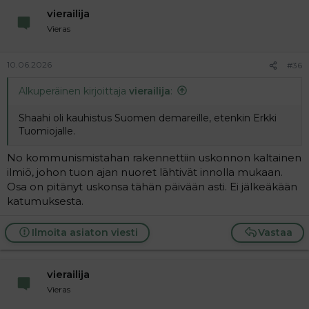
vierailija
Vieras
10.06.2026
#36
Alkuperäinen kirjoittaja
vierailija
:
Shaahi oli kauhistus Suomen demareille, etenkin Erkki
Tuomiojalle.
No kommunismistahan rakennettiin uskonnon kaltainen
ilmiö, johon tuon ajan nuoret lähtivät innolla mukaan.
Osa on pitänyt uskonsa tähän päivään asti. Ei jälkeäkään
katumuksesta.
Ilmoita asiaton viesti
Vastaa
vierailija
Vieras