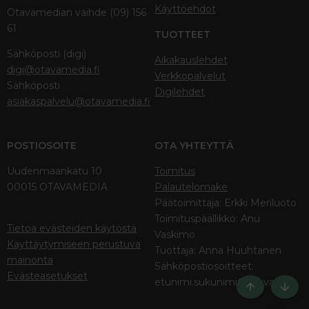
Käyttöehdot
Otavamedian vaihde (09) 156
61
TUOTTEET
Sähköposti (digi)
Aikakauslehdet
digi@otavamedia.fi
Verkkopalvelut
Sähköposti
Digilehdet
asiakaspalvelu@otavamedia.fi
POSTIOSOITE
OTA YHTEYTTÄ
Uudenmaankatu 10
Toimitus
00015 OTAVAMEDIA
Palautelomake
Päätoimittaja: Erkki Meriluoto
Toimituspäällikkö: Anu
Tietoa evästeiden käytöstä
Vaskimo
Käyttäytymiseen perustuva
Tuottaja: Anna Huuhtanen
mainonta
Sähköpostiosoitteet:
Evästeasetukset
etunimi.sukunimi@otava.fi
Ylös
Bott