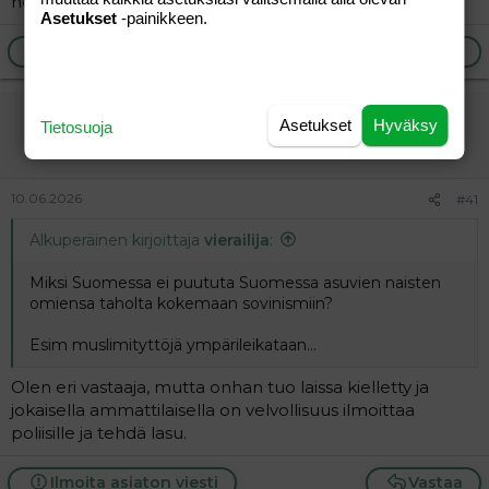
heikompiälyisintä kansanosaa.
Asetukset
-painikkeen.
Ilmoita asiaton viesti
Vastaa
vierailija
Asetukset
Hyväksy
Tietosuoja
Vieras
10.06.2026
#41
Alkuperäinen kirjoittaja
vierailija
:
Miksi Suomessa ei puututa Suomessa asuvien naisten
omiensa taholta kokemaan sovinismiin?
Esim muslimityttöjä ympärileikataan...
Olen eri vastaaja, mutta onhan tuo laissa kielletty ja
jokaisella ammattilaisella on velvollisuus ilmoittaa
poliisille ja tehdä lasu.
Ilmoita asiaton viesti
Vastaa