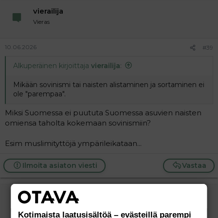
vierailija
Vieras
10.06.2026
#39
Alkuperäinen kirjoittaja
vierailija
:
Mikään sovinismi tai naisten alistaminen ja sortaminen ei
ole "parempaa".
Miksi Suomessa ei puututa Suomessa asuvien naisten
omiensa taholta kokemaan sovinismiin?
Esim muslimityttöjä ympärileikataan...
Ilmoita asiaton viesti
Vastaa
vierailija
Vieras
Kotimaista laatusisältöä – evästeillä parempi