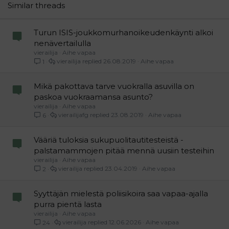
26
Trebuchet MS
Similar threads
Verdana
Turun ISIS-joukkomurhanoikeudenkäynti alkoi
nenävertailulla
vierailija
Aihe vapaa
vierailija
26.08.2019
Aihe vapaa
1
Mikä pakottava tarve vuokralla asuvilla on
paskoa vuokraamansa asunto?
vierailija
Aihe vapaa
vierailijafg
23.08.2019
Aihe vapaa
6
Vääriä tuloksia sukupuolitautitesteistä -
palstamammojen pitää mennä uusiin testeihin
vierailija
Aihe vapaa
vierailija
23.04.2019
Aihe vapaa
2
Syyttäjän mielestä poliisikoira saa vapaa-ajalla
purra pientä lasta
vierailija
Aihe vapaa
vierailija
12.06.2026
Aihe vapaa
24