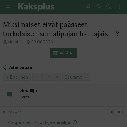
Miksi naiset eivät päässeet
turkulaisen somalipojan hautajaisiin?
V
E
vierailija
09.06.2026
i
n
e
s
Vastaa
s
i
t
m
Aihe vapaa
i
m
k
ä
1
2
3
4
Edellinen
Seuraava
e
i
t
n
j
e
vierailija
u
n
Vieras
n
v
a
i
l
e
10.06.2026
#26
o
s
Alkuperäinen kirjoittaja
vierailija
:
i
t