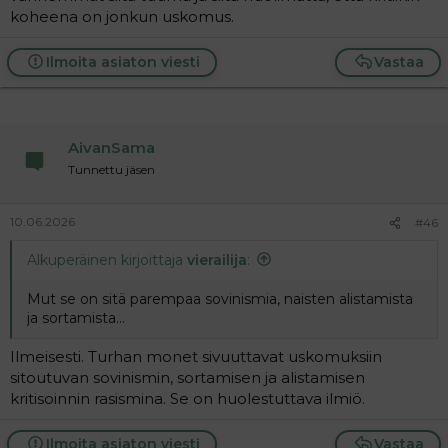
koheena on jonkun uskomus.
Ilmoita asiaton viesti
Vastaa
AivanSama
Tunnettu jäsen
10.06.2026
#46
Alkuperäinen kirjoittaja
vierailija
:
Mut se on sitä parempaa sovinismia, naisten alistamista
ja sortamista...
Ilmeisesti. Turhan monet sivuuttavat uskomuksiin
sitoutuvan sovinismin, sortamisen ja alistamisen
kritisoinnin rasismina. Se on huolestuttava ilmiö.
Ilmoita asiaton viesti
Vastaa