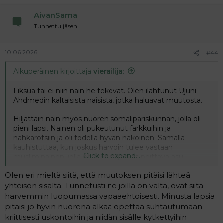
AivanSama
Tunnettu jäsen
10.06.2026
#44
Alkuperäinen kirjoittaja
vierailija
:
Fiksua tai ei niin näin he tekevät. Olen ilahtunut Ujuni
Ahdmedin kaltaisista naisista, jotka haluavat muutosta.
Hiljattain näin myös nuoren somalipariskunnan, jolla oli
pieni lapsi. Nainen oli pukeutunut farkkuihin ja
nahkarotsiin ja oli todella hyvän näköinen. Samalla
kauhistuttaa, kun joskus harvoin tulee vastaan
Click to expand...
musliminainen, jolla on täysin kasvot peittävä asu.
Olen eri mieltä siitä, että muutoksen pitäisi lähteä
Kuten yllä totesin, muutos pitää lähteä heidän
yhteisönsä sisältä, mikäli sitä haluavat.
yhteisön sisältä. Tunnetusti ne joilla on valta, ovat siitä
harvemmin luopumassa vapaaehtoisesti. Minusta lapsia
pitäisi jo hyvin nuorena alkaa opettaa suhtautumaan
kriittisesti uskontoihin ja niidän sisälle kytkettyihin