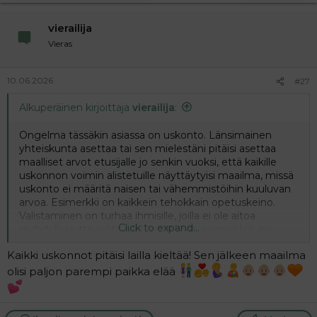
vierailija
Vieras
10.06.2026
#27
Alkuperäinen kirjoittaja
vierailija
:
Ongelma tässäkin asiassa on uskonto. Länsimainen
yhteiskunta asettaa tai sen mielestäni pitäisi asettaa
maalliset arvot etusijalle jo senkin vuoksi, että kaikille
uskonnon voimin alistetuille näyttäytyisi maailma, missä
uskonto ei määritä naisen tai vähemmistöihin kuuluvan
arvoa. Esimerkki on kaikkein tehokkain opetuskeino.
Valistaminen on turhaa ihmisille, joilla ei ole aitoa
Click to expand...
mahdollisuutta valita eikä myöskään esimerkkiä, jos
suomalaisessa koulussakin kuljetaan pää peitettynä tai ei
Kaikki uskonnot pitäisi lailla kieltää! Sen jälkeen maailma
katsota televisiota, koska oma uskontoperinne niin
määrää.
olisi paljon parempi paikka elää