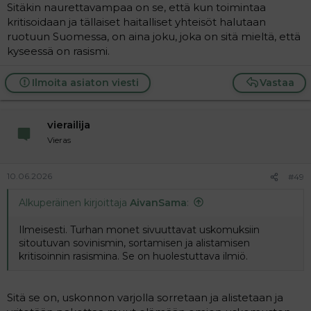
Sitäkin naurettavampaa on se, että kun toimintaa
kritisoidaan ja tällaiset haitalliset yhteisöt halutaan
ruotuun Suomessa, on aina joku, joka on sitä mieltä, että
kyseessä on rasismi.
Ilmoita asiaton viesti
Vastaa
vierailija
Vieras
10.06.2026
#49
Alkuperäinen kirjoittaja
AivanSama
:
Ilmeisesti. Turhan monet sivuuttavat uskomuksiin
sitoutuvan sovinismin, sortamisen ja alistamisen
kritisoinnin rasismina. Se on huolestuttava ilmiö.
Sitä se on, uskonnon varjolla sorretaan ja alistetaan ja