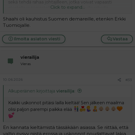
sekä tehdä rahaa johtajilleen, jotka voivat vapaasti
Click to expand...
elostella ja törsästellä muilta varastetuilla rahoilla.
Shaahi oli kauhistus Suomen demareille, etenkin Erkki
Tuomiojalle.
Ilmoita asiaton viesti
Vastaa
vierailija
Vieras
10.06.2026
#33
Alkuperäinen kirjoittaja
vierailija
:
Kaikki uskonnot pitäisi lailla kieltää! Sen jälkeen maailma
olisi paljon parempi paikka elää
En kannata kieltämistä tässäkään asiassa. Se riittää, että
valtio pysyy niistä erossa ja uskonnot noudattavat lakia.