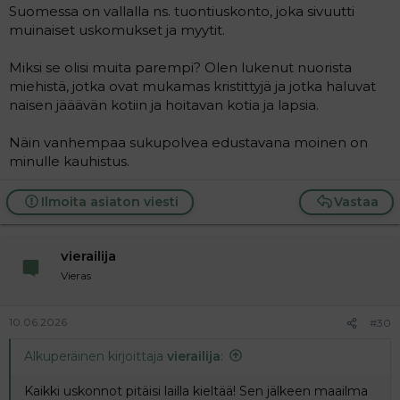
Suomessa on vallalla ns. tuontiuskonto, joka sivuutti
muinaiset uskomukset ja myytit.
Miksi se olisi muita parempi? Olen lukenut nuorista
miehistä, jotka ovat mukamas kristittyjä ja jotka haluvat
naisen jääävän kotiin ja hoitavan kotia ja lapsia.
Näin vanhempaa sukupolvea edustavana moinen on
minulle kauhistus.
Ilmoita asiaton viesti
Vastaa
vierailija
Vieras
10.06.2026
#30
Alkuperäinen kirjoittaja
vierailija
:
Kaikki uskonnot pitäisi lailla kieltää! Sen jälkeen maailma