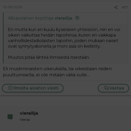
10.06.2026
#37
Alkuperäinen kirjoittaja
vierailija
:
En mutta kun en kuulu kyseiseen yhteisöön, niin en voi
oikein vaikuttaa heidän tapoihinsa, kuten en vaikkapa
vanhoillislestadiolaisten tapoihin, joiden mukaan naiset
ovat synnytyskoneita ja moni asia on kielletty.
Muutos pitää lähteä ihmisestä itsestään.
Eli musliminaisten oikeuksilla, tai oikeistaan niiden
puuttumisella, ei ole mitään väliä sulle...
Ilmoita asiaton viesti
Vastaa
vierailija
Vieras