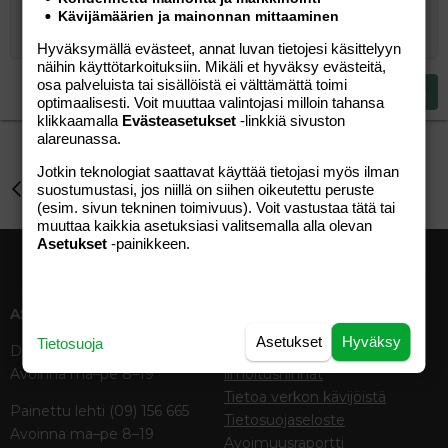
10
Poista luonnos
Book Antiqua
Suurenna sisennystä
Heading 1
Keskitä
Kävijämäärien ja mainonnan mittaaminen
12
Courier New
Pienennä sisennystä
Tasaa oikealle
Hyväksymällä evästeet, annat luvan tietojesi käsittelyyn
Heading 2
näihin käyttötarkoituksiin. Mikäli et hyväksy evästeitä,
15
Georgia
Justify text
osa palveluista tai sisällöistä ei välttämättä toimi
Heading 3
Lähetä vastaus
18
Tahoma
optimaalisesti. Voit muuttaa valintojasi milloin tahansa
klikkaamalla
Evästeasetukset
-linkkiä sivuston
22
Times New Roman
alareunassa.
26
Trebuchet MS
Jotkin teknologiat saattavat käyttää tietojasi myös ilman
Aihe vapaa
suostumustasi, jos niillä on siihen oikeutettu peruste
Verdana
(esim. sivun tekninen toimivuus). Voit vastustaa tätä tai
muuttaa kaikkia asetuksiasi valitsemalla alla olevan
Asetukset
-painikkeen.
ASIAKASPALVELU
MEDIATIEDOT
Asetukset
Hyväksy
Tietosuoja
Digipalvelut (09) 156 6227
Tekniset tiedot, aikataulut ja
Avoinna ma–pe 8–19
ilmoitushinnat
Tietoa verkon kävijöistä
Painettu lehti (09) 156 665
Tietosuojaseloste
Avoinna ma–pe 8–19
Avoimuusraportti