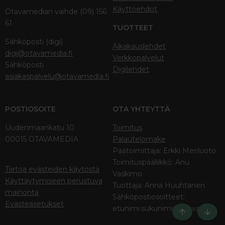
Käyttöehdot
Otavamedian vaihde (09) 156
61
TUOTTEET
Sähköposti (digi)
Aikakauslehdet
digi@otavamedia.fi
Verkkopalvelut
Sähköposti
Digilehdet
asiakaspalvelu@otavamedia.fi
POSTIOSOITE
OTA YHTEYTTÄ
Uudenmaankatu 10
Toimitus
00015 OTAVAMEDIA
Palautelomake
Päätoimittaja: Erkki Meriluoto
Toimituspäällikkö: Anu
Tietoa evästeiden käytöstä
Vaskimo
Käyttäytymiseen perustuva
Tuottaja: Anna Huuhtanen
mainonta
Sähköpostiosoitteet:
Evästeasetukset
etunimi.sukunimi@otava.fi
Ylös
Bott