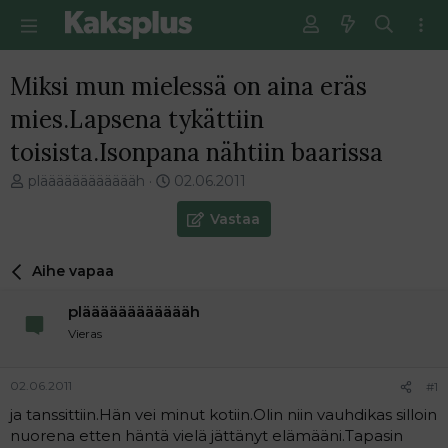
Miksi mun mielessä on aina eräs
mies.Lapsena tykättiin
toisista.Isonpana nähtiin baarissa
V
E
plääääääääääääh
02.06.2011
i
n
e
s
Vastaa
s
i
t
m
Aihe vapaa
i
m
k
ä
plääääääääääääh
e
i
t
n
Vieras
j
e
u
n
02.06.2011
#1
n
v
a
i
ja tanssittiin.Hän vei minut kotiin.Olin niin vauhdikas silloin
l
e
nuorena etten häntä vielä jättänyt elämääni.Tapasin
o
s