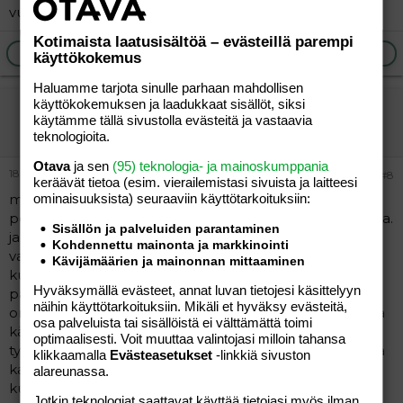
vuotiaallekkaan. Meillä näin.
Kotimaista laatusisältöä – evästeillä parempi
Ilmoita asiaton viesti
Vastaa
käyttökokemus
Haluamme tarjota sinulle parhaan mahdollisen
käyttökokemuksen ja laadukkaat sisällöt, siksi
julia05
käytämme tällä sivustolla evästeitä ja vastaavia
Jäsen
teknologioita.
Otava
ja sen
(95) teknologia- ja mainoskumppania
18.06.2010
#8
keräävät tietoa (esim. vierailemis­tasi sivuista ja laitteesi
ominaisuuk­sista) seuraaviin käyttötarkoituksiin:
meillä tyttö on aina tykännyt siitä vaikka noita onkin
pelottava ollut ku tyttö oli pieni. kääpiöt kaikista kivimpia.
Sisällön ja palveluiden parantaminen
ja lumikki on tytön lempi prinsessa ( kun kysyy
Kohdennettu mainonta ja markkinointi
vaihtoehtoisesti ruususta,bellee ,arielelia, niin lumikki
Kävijämäärien ja mainonnan mittaaminen
kuulemma paras)
Hyväksymällä evästeet, annat luvan tietojesi käsittelyyn
paha noita sai palkkansa ja kaikki päätyy siinä sadussa
näihin käyttötarkoituksiin. Mikäli et hyväksy evästeitä,
onnellisesti niin että lumikki ja prinssi menee naimisiin ja
osa palveluista tai sisällöistä ei välttämättä toimi
kääpiöt käyvät heillä välillä kylässä.
optimaalisesti. Voit muuttaa valintojasi milloin tahansa
tyttö tykkää sadusta sen vuoksi kun siinä on jännitystä, ja
klikkaamalla
Evästeasetukset
-linkkiä sivuston
kaikki lopulta käy hyvin. kääpiöistä aina puhellaan ,että
alareunassa.
kuka on minkäkin niminen,kun kuvia katsellaan.
Jotkin teknologiat saattavat käyttää tietojasi myös ilman