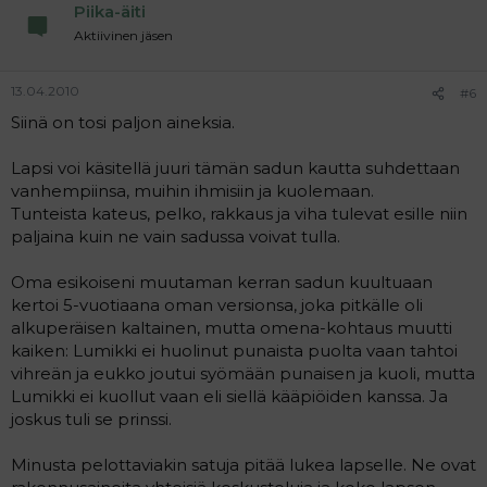
Piika-äiti
Aktiivinen jäsen
13.04.2010
#6
Siinä on tosi paljon aineksia.
Lapsi voi käsitellä juuri tämän sadun kautta suhdettaan
vanhempiinsa, muihin ihmisiin ja kuolemaan.
Tunteista kateus, pelko, rakkaus ja viha tulevat esille niin
paljaina kuin ne vain sadussa voivat tulla.
Oma esikoiseni muutaman kerran sadun kuultuaan
kertoi 5-vuotiaana oman versionsa, joka pitkälle oli
alkuperäisen kaltainen, mutta omena-kohtaus muutti
kaiken: Lumikki ei huolinut punaista puolta vaan tahtoi
vihreän ja eukko joutui syömään punaisen ja kuoli, mutta
Lumikki ei kuollut vaan eli siellä kääpiöiden kanssa. Ja
joskus tuli se prinssi.
Minusta pelottaviakin satuja pitää lukea lapselle. Ne ovat