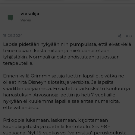
vierailija
Vieras
18.09.2024
#10
Lapsia pidetään nykyään niin pumpulissa, että eivät vielä
teineinäkään kestä mitään ja mieli pahoitetaan
tyhjästäkin. Normaali arjesta ahdistutaan ja juostaan
terapeuteilla.
Ennen kyllä Grimmin satuja luettiin lapsille, eivätkä ne
olleet niitä Disneyn siloteltuja versioita. Ja lapsilta
vaadittiin pärjäämistä. Ei saatettu tai kuskattu kouluun ja
harrastuksiin. Arvosanoja jaettiin jo heti 7-vuotiaille,
nykyään ei kuulemma lapsille saa antaa numeroita,
etteivät ahdistu.
Piti oppia lukemaan, laskemaan, kirjoittamaan
kaunokirjoitusta ja opetella kertotaulu. Siis 7-8 -
vuotiaana. Nyt 15-vuotias voi "valmistua" peruskoulusta