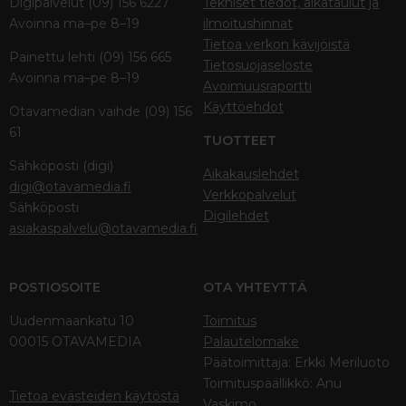
Digipalvelut (09) 156 6227
Tekniset tiedot, aikataulut ja
Avoinna ma–pe 8–19
ilmoitushinnat
Tietoa verkon kävijöistä
Painettu lehti (09) 156 665
Tietosuojaseloste
Avoinna ma–pe 8–19
Avoimuusraportti
Käyttöehdot
Otavamedian vaihde (09) 156
61
TUOTTEET
Sähköposti (digi)
Aikakauslehdet
digi@otavamedia.fi
Verkkopalvelut
Sähköposti
Digilehdet
asiakaspalvelu@otavamedia.fi
POSTIOSOITE
OTA YHTEYTTÄ
Uudenmaankatu 10
Toimitus
00015 OTAVAMEDIA
Palautelomake
Päätoimittaja: Erkki Meriluoto
Toimituspäällikkö: Anu
Tietoa evästeiden käytöstä
Vaskimo