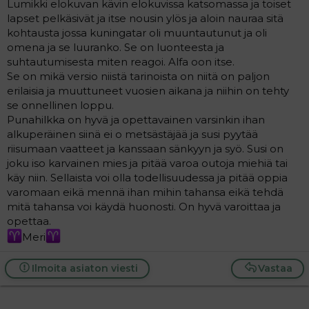
Lumikki elokuvan kävin elokuvissa katsomassa ja toiset
lapset pelkäsivät ja itse nousin ylös ja aloin nauraa sitä
kohtausta jossa kuningatar oli muuntautunut ja oli
omena ja se luuranko. Se on luonteesta ja
suhtautumisesta miten reagoi. Alfa oon itse.
Se on mikä versio niistä tarinoista on niitä on paljon
erilaisia ja muuttuneet vuosien aikana ja niihin on tehty
se onnellinen loppu.
Punahilkka on hyvä ja opettavainen varsinkin ihan
alkuperäinen siinä ei o metsästäjää ja susi pyytää
riisumaan vaatteet ja kanssaan sänkyyn ja syö. Susi on
joku iso karvainen mies ja pitää varoa outoja miehiä tai
käy niin. Sellaista voi olla todellisuudessa ja pitää oppia
varomaan eikä mennä ihan mihin tahansa eikä tehdä
mitä tahansa voi käydä huonosti. On hyvä varoittaa ja
opettaa.
Meri
Ilmoita asiaton viesti
Vastaa