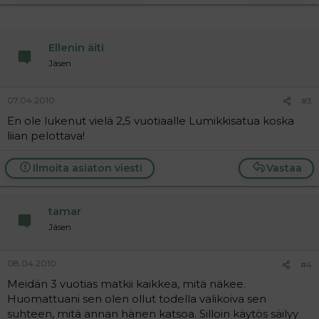
Ellenin äiti
Jäsen
07.04.2010
#3
En ole lukenut vielä 2,5 vuotiaalle Lumikkisatua koska
liian pelottava!
Ilmoita asiaton viesti
Vastaa
tamar
Jäsen
08.04.2010
#4
Meidän 3 vuotias matkii kaikkea, mitä näkee.
Huomattuani sen olen ollut todella valikoiva sen
suhteen, mitä annan hänen katsoa. Silloin käytös säilyy