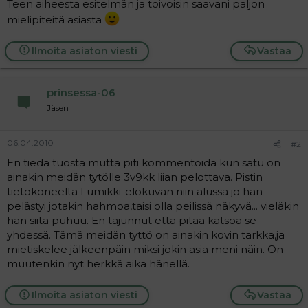
Teen aiheesta esitelmän ja toivoisin saavani paljon
a
j
mielipiteitä asiasta
a
Ilmoita asiaton viesti
Vastaa
prinsessa-06
Jäsen
06.04.2010
#2
En tiedä tuosta mutta piti kommentoida kun satu on
ainakin meidän tytölle 3v9kk liian pelottava. Pistin
tietokoneelta Lumikki-elokuvan niin alussa jo hän
pelästyi jotakin hahmoa,taisi olla peilissä näkyvä... vieläkin
hän siitä puhuu. En tajunnut että pitää katsoa se
yhdessä. Tämä meidän tyttö on ainakin kovin tarkka,ja
mietiskelee jälkeenpäin miksi jokin asia meni näin. On
muutenkin nyt herkkä aika hänellä.
Ilmoita asiaton viesti
Vastaa