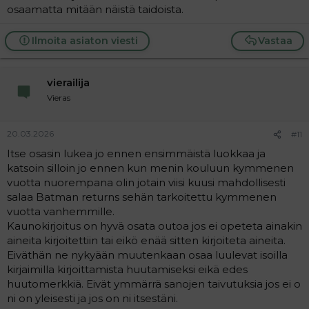
osaamatta mitään näistä taidoista.
Ilmoita asiaton viesti
Vastaa
vierailija
Vieras
20.03.2026
#11
Itse osasin lukea jo ennen ensimmäistä luokkaa ja
katsoin silloin jo ennen kun menin kouluun kymmenen
vuotta nuorempana olin jotain viisi kuusi mahdollisesti
salaa Batman returns sehän tarkoitettu kymmenen
vuotta vanhemmille.
Kaunokirjoitus on hyvä osata outoa jos ei opeteta ainakin
aineita kirjoitettiin tai eikö enää sitten kirjoiteta aineita.
Eiväthän ne nykyään muutenkaan osaa luulevat isoilla
kirjaimilla kirjoittamista huutamiseksi eikä edes
huutomerkkiä. Eivät ymmärrä sanojen taivutuksia jos ei o
ni on yleisesti ja jos on ni itsestäni.