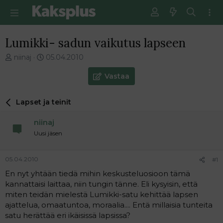
Lumikki- sadun vaikutus lapseen
V
E
niinaj
05.04.2010
i
n
e
s
Vastaa
s
i
t
m
Lapset ja teinit
i
m
k
ä
niinaj
e
i
t
n
Uusi jäsen
j
e
u
n
05.04.2010
#1
n
v
a
i
En nyt yhtään tiedä mihin keskusteluosioon tämä
l
e
kannattaisi laittaa, niin tungin tänne. Eli kysyisin, että
o
s
miten teidän mielestä Lumikki-satu kehittää lapsen
i
t
ajattelua, omaatuntoa, moraalia.... Entä millaisia tunteita
t
i
satu herättää eri ikäisissä lapsissa?
t