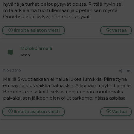
hyvänä ja turhat pelot pysyvät poissa. Riittää hyvin se,
mitä arkielämä tuo tullessaan ja opetan sen myötä.
Onnellisuus ja tyytyväinen mieli säilyvät.
Ilmoita asiaton viesti
Vastaa
Mölököllimalli
Jäsen
11.04.2010
#5
Meillä 5-vuotiaskaan ei halua lukea lumikkia. Piirrettynä
en näyttäis jos vaikka haluaiskin. Aikoinaan näytin hänelle
Bambin ja se sekoitti selvästi pojan pään muutamaksi
päiväksi, sen jälkeen olen ollut tarkempi näissä asioissa.
Ilmoita asiaton viesti
Vastaa