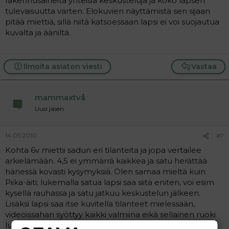
rakennusaineita yhteisiä keskusteluja ja koko lapsen
tulevaisuutta varten. Elokuvien näyttämistä sen sijaan
pitää miettiä, sillä niitä katsoessaan lapsi ei voi suojautua
kuvalta ja ääniltä.
Ilmoita asiaton viesti
Vastaa
mammaxtvå
Uusi jäsen
14.05.2010
#7
Kohta 6v miettii sadun eri tilanteita ja jopa vertailee
arkielämään. 4,5 ei ymmärrä kaikkea ja satu herättää
hänessä kovasti kysymyksiä. Olen samaa mieltä kuin
Piika-äiti; lukemalla satua lapsi saa siitä eniten, voi esim
kysellä rauhassa ja satu jatkuu keskustelun jälkeen.
Lisäksi lapsi saa itse kuvitella tilanteet mielessään,
videoissahan syöttyy kaikki valmiina eikä sellainen ruoki
luovuutta. Itse en näyttäisi Lumikki videota 6