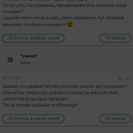
t
i
Onko joku tacopiirakka, kanapiirakka tms hankala ottaa
t
mukaan?
a
Lapsille teen omat eväät, joten etsiskelen nyt vinkkejä
j
a
aikuisten metsälounaaseen?
Ilmoita asiaton viesti
Vastaa
"vieras"
Vieras
18.04.2012
#2
Voisiko noi piirakat tehdä johonkin pieniin annosvuokiin?
Olisi ehkä helpompi pakata mukaan ja eikä tarvitsisi
välttämättä lautasia lainkaan.
Tai sit tehdä suolaisia muffinsseja?
Ilmoita asiaton viesti
Vastaa