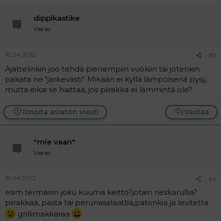
dippikastike
Vieras
18.04.2012
#3
Ajattelinkin joo tehdä pienempiin vuokiin tai jotenkin
pakata ne "järkevästi". Mikään ei kyllä lämpöisenä pysy,
mutta eikai se haittaa, jos piirakka ei lämmintä ole?
Ilmoita asiaton viesti
Vastaa
"mie vaan"
Vieras
18.04.2012
#4
esim termariin joku kuuma keitto?jotain rieskarullia?
piirakkaa, pasta tai perunasalaattia,patonkia ja levitettä
grillimakkaraa