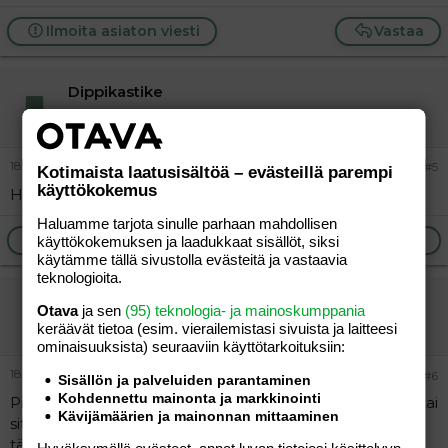
Ilmoita asiaton viesti
Vastaa
Dippikastike
Vieras
18.04.2012
#5
Kotimaista laatusisältöä – evästeillä parempi
käyttökokemus
Hyviä vinkkejä! Kiitti!
Haluamme tarjota sinulle parhaan mahdollisen
Ilmoita asiaton viesti
Vastaa
käyttökokemuksen ja laadukkaat sisällöt, siksi
käytämme tällä sivustolla evästeitä ja vastaavia
teknologioita.
"Nisu"
Otava
ja sen
(95) teknologia- ja mainoskumppania
Vieras
keräävät tietoa (esim. vierailemis­tasi sivuista ja laitteesi
ominaisuuk­sista) seuraaviin käyttötarkoituksiin:
18.04.2012
#6
Sisällön ja palveluiden parantaminen
Kohdennettu mainonta ja markkinointi
Piirakat ovat hyviä vaihtoehtoja. Suosittelen ruispohjaa tai
Kävijämäärien ja mainonnan mittaaminen
sitten tee maailman helpoin pohja itse: 1dl
täysjyvävehnäjauhoja 1dl ruisjauhoja 1dl kaurahiutaleita,