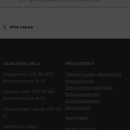
vierailija
31.03.2026
Aihe vapaa
3
Aihe vapaa
ASIAKASPALVELU
MEDIATIEDOT
Digipalvelut (09) 156 6227
Tekniset tiedot, aikataulut ja
Avoinna ma–pe 8–19
ilmoitushinnat
Tietoa verkon kävijöistä
Painettu lehti (09) 156 665
Tietosuojaseloste
Avoinna ma–pe 8–19
Avoimuusraportti
Käyttöehdot
Otavamedian vaihde (09) 156
61
TUOTTEET
Sähköposti (digi)
Aikakauslehdet