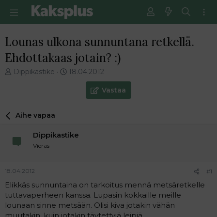
Lounas ulkona sunnuntana retkellä.
Ehdottakaas jotain? :)
V
E
Dippikastike
18.04.2012
i
n
e
s
Vastaa
s
i
t
m
Aihe vapaa
i
m
k
ä
Dippikastike
e
i
t
n
Vieras
j
e
u
n
18.04.2012
#1
n
v
a
i
Elikkäs sunnuntaina on tarkoitus mennä metsäretkelle
l
e
tuttavaperheen kanssa. Lupasin kokkaille meille
o
s
lounaan sinne metsään. Olisi kiva jotakin vähän
i
t
muutakin, kuin jotakin täytettyjä leipiä.