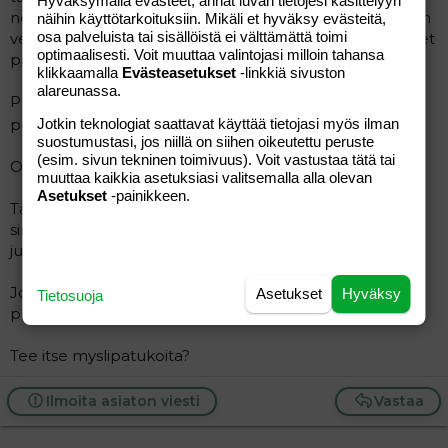
Hyväksymällä evästeet, annat luvan tietojesi käsittelyyn
noin 100g sulatettua voita ja muutama ruokalusikallinen
näihin käyttötarkoituksiin. Mikäli et hyväksy evästeitä,
osa palveluista tai sisällöistä ei välttämättä toimi
vettä. Esipaista 200 asteessa reilut 5min ja sitten täytteet
optimaalisesti. Voit muuttaa valintojasi milloin tahansa
päälle mitä haluatkin.
klikkaamalla
Evästeasetukset
-linkkiä sivuston
alareunassa.
Pulla maistuu muuten hyvältä metsässä, joten
Jotkin teknologiat saattavat käyttää tietojasi myös ilman
perinteiset pullat mukaan
suostumustasi, jos niillä on siihen oikeutettu peruste
(esim. sivun tekninen toimivuus). Voit vastustaa tätä tai
Onko mahdollisuus paistaa makkaraa?
muuttaa kaikkia asetuksiasi valitsemalla alla olevan
Asetukset
-painikkeen.
Täytetyt leivätkin ovat kyllä hyvä vaihtoehto, mutta laita
sinne väliin jotakin muutakin kuin halpiskinkkua ja
juustoa?
Johon purkkiin mukaan kirsikkatomaatteja,
Asetukset
Hyväksy
Tietosuoja
porkkananpaloja jne?
Tee itse myslipatukoita?
Ilmoita asiaton viesti
Vastaa