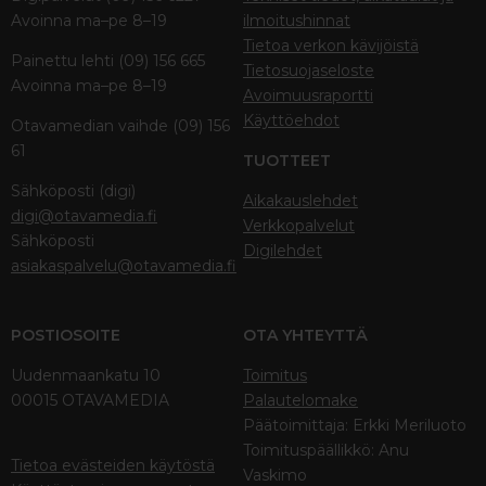
Avoinna ma–pe 8–19
ilmoitushinnat
Tietoa verkon kävijöistä
Painettu lehti (09) 156 665
Tietosuojaseloste
Avoinna ma–pe 8–19
Avoimuusraportti
Käyttöehdot
Otavamedian vaihde (09) 156
61
TUOTTEET
Sähköposti (digi)
Aikakauslehdet
digi@otavamedia.fi
Verkkopalvelut
Sähköposti
Digilehdet
asiakaspalvelu@otavamedia.fi
POSTIOSOITE
OTA YHTEYTTÄ
Uudenmaankatu 10
Toimitus
00015 OTAVAMEDIA
Palautelomake
Päätoimittaja: Erkki Meriluoto
Toimituspäällikkö: Anu
Tietoa evästeiden käytöstä
Vaskimo