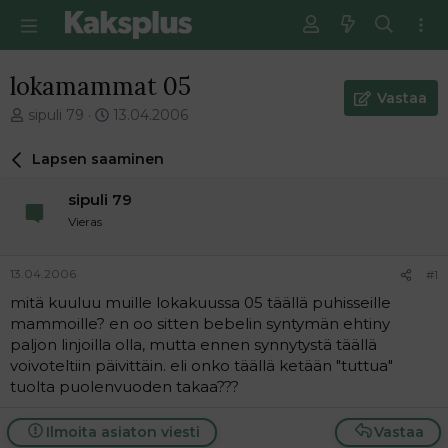
lokamammat 05
Vastaa
V
E
sipuli 79
13.04.2006
i
n
e
s
Lapsen saaminen
s
i
t
m
sipuli 79
i
m
Vieras
k
ä
e
i
t
n
13.04.2006
#1
j
e
mitä kuuluu muille lokakuussa 05 täällä puhisseille
u
n
mammoille? en oo sitten bebelin syntymän ehtiny
n
v
a
i
paljon linjoilla olla, mutta ennen synnytystä täällä
l
e
voivoteltiin päivittäin. eli onko täällä ketään "tuttua"
o
s
tuolta puolenvuoden takaa???
i
t
t
i
Ilmoita asiaton viesti
Vastaa
t