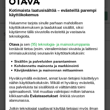
12
Courier New
Pienennä sisennystä
Tasaa oikealle
Heading 2
Kotimaista laatusisältöä – evästeillä parempi
15
Georgia
Justify text
käyttökokemus
Heading 3
Lähetä vastaus
18
Tahoma
Haluamme tarjota sinulle parhaan mahdollisen
22
Times New Roman
käyttökokemuksen ja laadukkaat sisällöt, siksi
käytämme tällä sivustolla evästeitä ja vastaavia
26
Trebuchet MS
Similar threads
teknologioita.
Verdana
Otava
ja sen
(95) teknologia- ja mainoskumppania
Liikkeistä vielä
keräävät tietoa (esim. vierailemis­tasi sivuista ja laitteesi
Muljaus
Lapsen saaminen
ominaisuuk­sista) seuraaviin käyttötarkoituksiin:
katriina
07.02.2006
Lapsen saaminen
7
Sisällön ja palveluiden parantaminen
Kohdennettu mainonta ja markkinointi
""EI"" imetykselle?!
Kävijämäärien ja mainonnan mittaaminen
Minä vaan=)
Lapsen saaminen
40
Hyväksymällä evästeet, annat luvan tietojesi käsittelyyn
näihin käyttötarkoituksiin. Mikäli et hyväksy evästeitä,
""imetyshullu""
06.01.2006
Lapsen saaminen
osa palveluista tai sisällöistä ei välttämättä toimi
optimaalisesti. Voit muuttaa valintojasi milloin tahansa
ei ennakoivia supistuksia
klikkaamalla
Evästeasetukset
-linkkiä sivuston
elina1
Lapsen saaminen
alareunassa.
alexandraana
21.04.2007
Lapsen saaminen
8
Jotkin teknologiat saattavat käyttää tietojasi myös ilman