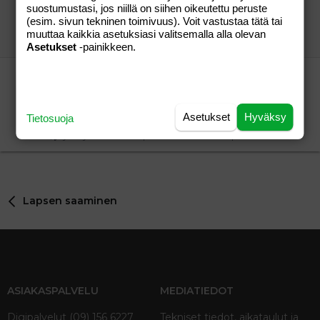
suostumustasi, jos niillä on siihen oikeutettu peruste
Moi tännekin, vuosien jälkeen!
(esim. sivun tekninen toimivuus). Voit vastustaa tätä tai
SitruunaJäde
Aihe vapaa
muuttaa kaikkia asetuksiasi valitsemalla alla olevan
Minerva McGarmiwa
21.05.2010
Aihe vapaa
7
Asetukset
-painikkeen.
Raskautumisesta ja menkoista epämääräisiä
kysymyksiä..
kumppari
Lapsen saaminen
Asetukset
Hyväksy
3
Tietosuoja
syli täynnä kultaa
30.08.2007
Lapsen saaminen
Lapsen saaminen
ASIAKASPALVELU
MEDIATIEDOT
Digipalvelut (09) 156 6227
Tekniset tiedot, aikataulut ja