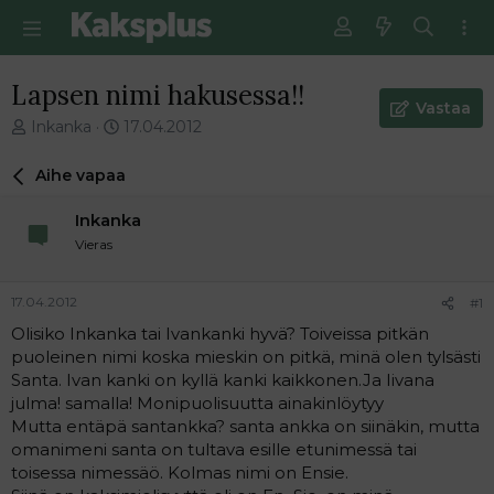
Lapsen nimi hakusessa!!
Vastaa
V
E
Inkanka
17.04.2012
i
n
e
s
Aihe vapaa
s
i
t
m
Inkanka
i
m
Vieras
k
ä
e
i
t
n
17.04.2012
#1
j
e
Olisiko Inkanka tai Ivankanki hyvä? Toiveissa pitkän
u
n
puoleinen nimi koska mieskin on pitkä, minä olen tylsästi
n
v
a
i
Santa. Ivan kanki on kyllä kanki kaikkonen.Ja Iivana
l
e
julma! samalla! Monipuolisuutta ainakinlöytyy
o
s
Mutta entäpä santankka? santa ankka on siinäkin, mutta
i
t
omanimeni santa on tultava esille etunimessä tai
t
i
toisessa nimessäö. Kolmas nimi on Ensie.
t