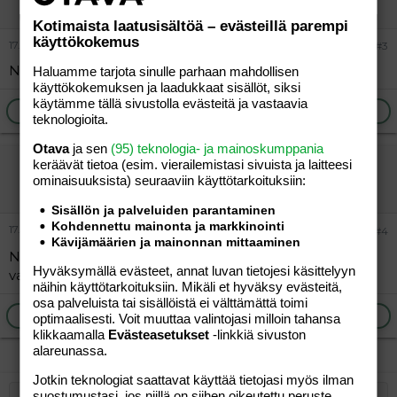
Kotimaista laatusisältöä – evästeillä parempi
käyttökokemus
17.04.2012
#3
NOSTO
Haluamme tarjota sinulle parhaan mahdollisen
käyttökokemuksen ja laadukkaat sisällöt, siksi
käytämme tällä sivustolla evästeitä ja vastaavia
Ilmoita asiaton viesti
Vastaa
teknologioita.
Otava
ja sen
(95) teknologia- ja mainoskumppania
aaapeeeeeeee
keräävät tietoa (esim. vierailemis­tasi sivuista ja laitteesi
ominaisuuk­sista) seuraaviin käyttötarkoituksiin:
Vieras
Sisällön ja palveluiden parantaminen
Kohdennettu mainonta ja markkinointi
17.04.2012
#4
Kävijämäärien ja mainonnan mittaaminen
Näin kaksplussassa: kukaan ei vastaa
KIITOS
Hyväksymällä evästeet, annat luvan tietojesi käsittelyyn
vain!!!!!!!!!!!!!!!!!!!!!!!!!!!!!!!!!!!!!!!!!!!!!!!!!!
näihin käyttötarkoituksiin. Mikäli et hyväksy evästeitä,
osa palveluista tai sisällöistä ei välttämättä toimi
Ilmoita asiaton viesti
Vastaa
optimaalisesti. Voit muuttaa valintojasi milloin tahansa
klikkaamalla
Evästeasetukset
-linkkiä sivuston
alareunassa.
Jotkin teknologiat saattavat käyttää tietojasi myös ilman
suostumustasi, jos niillä on siihen oikeutettu peruste