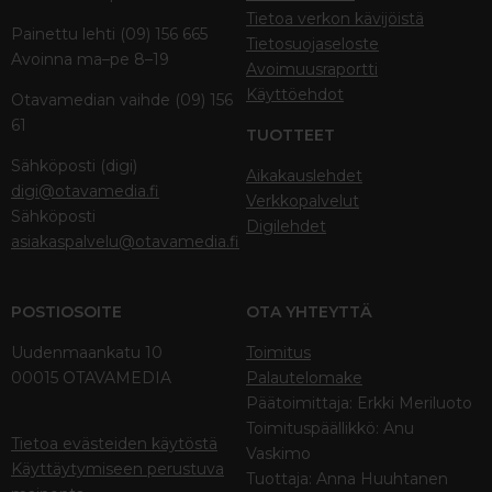
Tietoa verkon kävijöistä
Painettu lehti (09) 156 665
Tietosuojaseloste
Avoinna ma–pe 8–19
Avoimuusraportti
Käyttöehdot
Otavamedian vaihde (09) 156
61
TUOTTEET
Sähköposti (digi)
Aikakauslehdet
digi@otavamedia.fi
Verkkopalvelut
Sähköposti
Digilehdet
asiakaspalvelu@otavamedia.fi
POSTIOSOITE
OTA YHTEYTTÄ
Uudenmaankatu 10
Toimitus
00015 OTAVAMEDIA
Palautelomake
Päätoimittaja: Erkki Meriluoto
Toimituspäällikkö: Anu
Tietoa evästeiden käytöstä
Vaskimo
Käyttäytymiseen perustuva
Tuottaja: Anna Huuhtanen