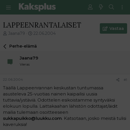
LAPPEENRANTALAISET
Vastaa
V
E
Jaana79
22.06.2004
i
n
e
s
Perhe-elämä
s
i
t
m
Jaana79
i
m
Vieras
k
ä
e
i
t
n
22.06.2004
#1
j
e
Täällä Lappeenrannan keskustan tuntumassa
u
n
asusteleva 25-vuotias nainen kaipailisi uusia
n
v
a
i
tuttavia/ystäviä. Odottelen esikoistamme syntyväksi
l
e
elokuun lopulla. Laittakaahan lähistön odottajat/äidit
o
s
mailia tulemaan osoitteeseen
i
t
sukkapuikko@luukku.com
. Katsotaan, josko meistä tulisi
t
i
kaveruksia!
t