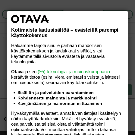
a
j
a
Ilmoita asiaton viesti
Vastaa
Kotimaista laatusisältöä – evästeillä parempi
käyttökokemus
Järjestetty lista
Haluamme tarjota sinulle parhaan mahdollisen
Lihavoitu
Kursivoitu
Laajennettuun editoriin…
Lista
Laajennettuun editoriin…
Lisää hyperlinkki
Lisää kuva
Hymiöt
Laajennettuun editorii
Kumoa
Laajennettuu
Esikat
käyttökokemuksen ja laadukkaat sisällöt, siksi
Järjestämätön lista
Kirjoita vastaus...
Tasaa vasemmalle
9
Normal
Tallenna luonnos
käytämme tällä sivustolla evästeitä ja vastaavia
Arial
Fontin koko
Tasaus
Lainaus
Tee uudelleen
Lisää video/media
BBCode-näkymä
Tekstiväri
Paragraph format
Lisää taulukko
Poista muotoilu
Kirjasintyyli
Insert horizontal line
Luonnokset
Yliviivaa
Spoiler
Alleviivattu
Koodi
Rivinsisäinen koodi
Rivinsisäinen spoiler
teknologioita.
10
Poista luonnos
Book Antiqua
Suurenna sisennystä
Heading 1
Keskitä
Otava
ja sen
(95) teknologia- ja mainoskumppania
12
Courier New
Pienennä sisennystä
Tasaa oikealle
keräävät tietoa (esim. vierailemis­tasi sivuista ja laitteesi
Heading 2
ominaisuuk­sista) seuraaviin käyttötarkoituksiin:
15
Georgia
Justify text
Heading 3
Lähetä vastaus
18
Sisällön ja palveluiden parantaminen
Tahoma
Kohdennettu mainonta ja markkinointi
22
Times New Roman
Kävijämäärien ja mainonnan mittaaminen
26
Trebuchet MS
Hyväksymällä evästeet, annat luvan tietojesi käsittelyyn
näihin käyttötarkoituksiin. Mikäli et hyväksy evästeitä,
Perhe-elämä
Verdana
osa palveluista tai sisällöistä ei välttämättä toimi
optimaalisesti. Voit muuttaa valintojasi milloin tahansa
klikkaamalla
Evästeasetukset
-linkkiä sivuston