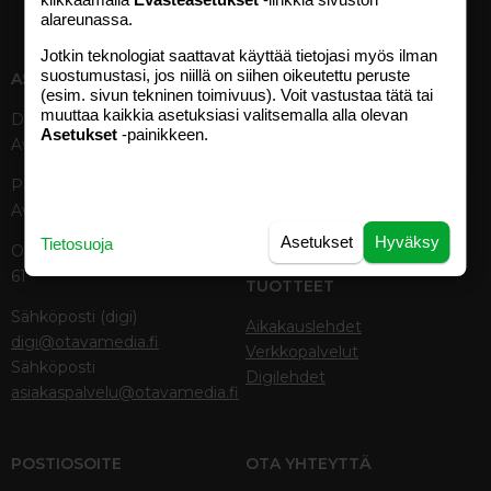
alareunassa.
Jotkin teknologiat saattavat käyttää tietojasi myös ilman
suostumustasi, jos niillä on siihen oikeutettu peruste
ASIAKASPALVELU
MEDIATIEDOT
(esim. sivun tekninen toimivuus). Voit vastustaa tätä tai
muuttaa kaikkia asetuksiasi valitsemalla alla olevan
Digipalvelut (09) 156 6227
Tekniset tiedot, aikataulut ja
Asetukset
-painikkeen.
Avoinna ma–pe 8–19
ilmoitushinnat
Tietoa verkon kävijöistä
Painettu lehti (09) 156 665
Tietosuojaseloste
Avoinna ma–pe 8–19
Avoimuusraportti
Asetukset
Hyväksy
Tietosuoja
Käyttöehdot
Otavamedian vaihde (09) 156
61
TUOTTEET
Sähköposti (digi)
Aikakauslehdet
digi@otavamedia.fi
Verkkopalvelut
Sähköposti
Digilehdet
asiakaspalvelu@otavamedia.fi
POSTIOSOITE
OTA YHTEYTTÄ