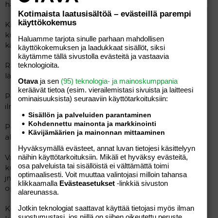
halukas.
Kotimaista laatusisältöä – evästeillä parempi
käyttökokemus
Kirjoitetaan nyt 15 kertaa fysikaalinen lähete ja n.
kuukauden kuluttua potilas tulee vasemman ranteen
Haluamme tarjota sinulle parhaan mahdollisen
kanssa kontrolliin.
käyttökokemuksen ja laadukkaat sisällöt, siksi
käytämme tällä sivustolla evästeitä ja vastaavia
Rasitettu yhteensä 6 minuutin ajan, jolloin lopetettu
teknologioita.
lähinnä jalkojen loppumisen ja exhaustion takia.
Otava
ja sen
(95) teknologia- ja mainoskumppania
keräävät tietoa (esim. vierailemis­tasi sivuista ja laitteesi
Potilas saanut lukuisia oireen mukaisia hoitoja, joista
ominaisuuk­sista) seuraaviin käyttötarkoituksiin:
ilmeisesti ainoastaan tilapäinen vaiva.
Sisällön ja palveluiden parantaminen
Kohdennettu mainonta ja markkinointi
Potilas on tulossa nyt pyörätuolilla Imatran
Kävijämäärien ja mainonnan mittaaminen
aluesairaalasta.
Hyväksymällä evästeet, annat luvan tietojesi käsittelyyn
Varoitellaan hieman raskaammasta työnteosta, lähinnä
näihin käyttötarkoituksiin. Mikäli et hyväksy evästeitä,
osa palveluista tai sisällöistä ei välttämättä toimi
kuokkiminen, sukelteleminen, sukeltaminen päälleen
optimaalisesti. Voit muuttaa valintojasi milloin tahansa
jne. Olisi syytä jättää laskuista pois. (Potilaan ammatti oli
klikkaamalla
Evästeasetukset
-linkkiä sivuston
opettaja).
alareunassa.
Kontrolli noin kuukauden kuluttua, suojaa veden
Jotkin teknologiat saattavat käyttää tietojasi myös ilman
suostumustasi, jos niillä on siihen oikeutettu peruste