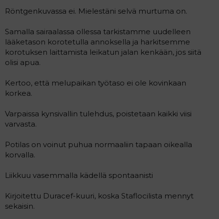
Röntgenkuvassa ei. Mielestäni selvä murtuma on.
Samalla sairaalassa ollessa tarkistamme uudelleen
lääketason korotetulla annoksella ja harkitsemme
korotuksen laittamista leikatun jalan kenkään, jos siitä
olisi apua.
Kertoo, että melupaikan työtaso ei ole kovinkaan
korkea.
Varpaissa kynsivallin tulehdus, poistetaan kaikki viisi
varvasta.
Potilas on voinut puhua normaaliin tapaan oikealla
korvalla.
Liikkuu vasemmalla kädellä spontaanisti
Kirjoitettu Duracef-kuuri, koska Staflocilista mennyt
sekaisin.