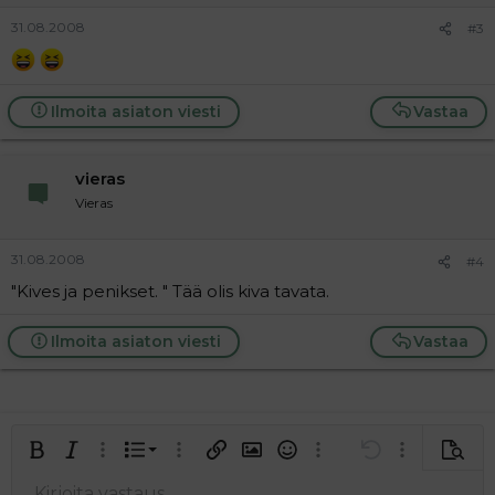
31.08.2008
#3
Ilmoita asiaton viesti
Vastaa
vieras
Vieras
31.08.2008
#4
"Kives ja penikset. " Tää olis kiva tavata.
Ilmoita asiaton viesti
Vastaa
Järjestetty lista
Lihavoitu
Kursivoitu
Laajennettuun editoriin…
Lista
Laajennettuun editoriin…
Lisää hyperlinkki
Lisää kuva
Hymiöt
Laajennettuun editorii
Kumoa
Laajennettuu
Esikat
Järjestämätön lista
Kirjoita vastaus...
Tasaa vasemmalle