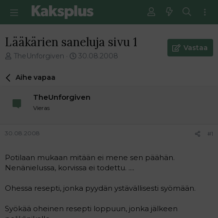
Lääkärien saneluja sivu 1
Vastaa
V
E
TheUnforgiven
30.08.2008
i
n
e
s
Aihe vapaa
s
i
t
m
TheUnforgiven
i
m
Vieras
k
ä
e
i
t
n
30.08.2008
#1
j
e
u
n
Potilaan mukaan mitään ei mene sen päähän.
n
v
a
i
Nenänielussa, korvissa ei todettu. ....
l
e
o
s
Ohessa resepti, jonka pyydän ystävällisesti syömään.
i
t
t
i
Syökää oheinen resepti loppuun, jonka jälkeen
t