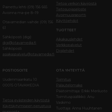
Tietoa verkon kävijöistä
Painettu lehti (09) 156 665
Tietosuojaseloste
Avoinna ma–pe 8–19
Avoimuusraportti
Käyttöehdot
Otavamedian vaihde (09) 156
61
TUOTTEET
Sähköposti (digi)
Aikakauslehdet
digi@otavamedia.fi
Verkkopalvelut
Sähköposti
Digilehdet
asiakaspalvelu@otavamedia.fi
POSTIOSOITE
OTA YHTEYTTÄ
Uudenmaankatu 10
Toimitus
00015 OTAVAMEDIA
Palautelomake
Päätoimittaja: Erkki Meriluoto
Toimituspäällikkö: Anu
Tietoa evästeiden käytöstä
Vaskimo
Käyttäytymiseen perustuva
Tuottaja: Anna Huuhtanen
mainonta