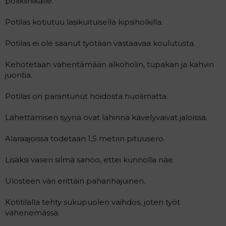
poliklinikalle.
a
j
Potilas kotiutuu lasikuituisella kipsiholkilla.
a
Potilas ei ole saanut työtään vastaavaa koulutusta.
Kehotetaan vähentämään alkoholin, tupakan ja kahvin
juontia.
Potilas on parantunut hoidosta huolimatta.
Lähettämisen syynä ovat lähinnä kävelyvaivat jaloissa.
Alaraajoissa todetaan 1,5 metrin pituusero.
Lisäksi vasen silmä sanoo, ettei kunnolla näe.
Ulosteen väri erittäin pahanhajuinen.
Kotitilalla tehty sukupuolen vaihdos, joten työt
vähenemässä.