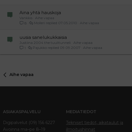
Aina yhtä hauskoja
Vankkis
Aihe vapaa
Molleri
07.05.2010
Aihe vapaa
8
uusia sanelukukkaisia
Justiina 2004 the tuulitunneli
Aihe vapaa
Pajukko
09.09.2007
Aihe vapaa
1
Aihe vapaa
ASIAKASPALVELU
MEDIATIEDOT
Digipalvelut (09) 156 6227
Tekniset tiedot, aikataulut ja
Avoinna ma–pe 8–19
ilmoitushinnat