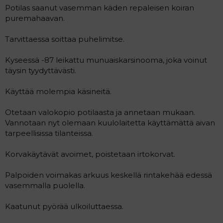
Potilas saanut vasemman käden repaleisen koiran
puremahaavan.
Tarvittaessa soittaa puhelimitse.
Kyseessä -87 leikattu munuaiskarsinooma, joka voinut
täysin tyydyttävästi.
Käyttää molempia käsineitä.
Otetaan valokopio potilaasta ja annetaan mukaan.
Vannotaan nyt olemaan kuulolaitetta käyttämättä aivan
tarpeellisissa tilanteissa.
Korvakäytävät avoimet, poistetaan irtokorvat.
Palpoiden voimakas arkuus keskellä rintakehää edessä
vasemmalla puolella.
Kaatunut pyörää ulkoiluttaessa.