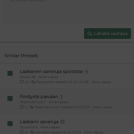
9
Normal
Tallenna luonnos
Arial
Fontin koko
Tasaus
Lainaus
Tee uudelleen
Lisää video/media
BBCode-näkymä
Tekstiväri
Paragraph format
Lisää taulukko
Poista muotoilu
Kirjasintyyli
Insert horizontal line
Luonnokset
Yliviivaa
Spoiler
Alleviivattu
Koodi
Rivinsisäinen koodi
Rivinsisäinen spoiler
10
Poista luonnos
Book Antiqua
Suurenna sisennystä
Heading 1
Keskitä
12
Courier New
Pienennä sisennystä
Tasaa oikealle
Heading 2
15
Georgia
Justify text
Heading 3
Lähetä vastaus
18
Tahoma
22
Times New Roman
26
Trebuchet MS
Similar threads
Verdana
Lääkärien saneluja spostista :-)
Kauris 68
Aihe vapaa
Peikkonen
03.04.2008
Aihe vapaa
25
Piristystä päivään. :)
"Kaarnamuori"
Aihe vapaa
"Kaarnamuori"
24.11.2011
Aihe vapaa
4
Lääkärin saneluja :D
Huumoria
Aihe vapaa
vierailija
16.02.2023
Aihe vapaa
15