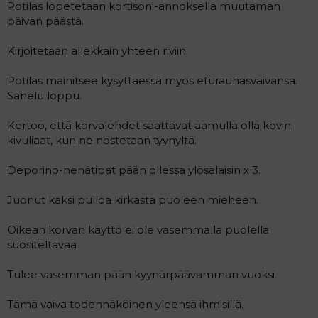
Potilas lopetetaan kortisoni-annoksella muutaman
päivän päästä.
Kirjoitetaan allekkain yhteen riviin.
Potilas mainitsee kysyttäessä myös eturauhasvaivansa.
Sanelu loppu.
Kertoo, että korvalehdet saattavat aamulla olla kovin
kivuliaat, kun ne nostetaan tyynyltä.
Deporino-nenätipat pään ollessa ylösalaisin x 3.
Juonut kaksi pulloa kirkasta puoleen mieheen.
Oikean korvan käyttö ei ole vasemmalla puolella
suositeltavaa
Tulee vasemman pään kyynärpäävamman vuoksi.
Tämä vaiva todennäköinen yleensä ihmisillä.