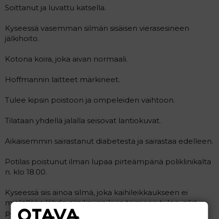
Soittanut ja luvattu katsella.
Kyseessä vasemman silmän sisäisen vierasesineen
jälkihoito.
Kotona koira, joka aivan normaali.
Hoffmannin laitteet märkineet.
Tulee kipsin poistoon ja ompeleiden vaihtoon.
Tilataan yhdellä jalalla seisovat lantiokuvat.
Aikaisemmin sairastanut diabetesta ja sairastaa edelleen.
Potilas poistunut ilman lupaa pirteämpänä poliklinikalta
n. klo 18.00.
Kyseessä siis ainoa silmä, joka kaihileikkaukseen ei
mielellään lähde niin kauan kuin toimeen tulee, eikä
potilas itsekään tässä vaiheessa ole leikkaukseen