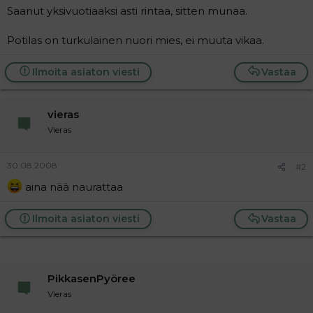
Saanut yksivuotiaaksi asti rintaa, sitten munaa.
Potilas on turkulainen nuori mies, ei muuta vikaa.
Ilmoita asiaton viesti
Vastaa
vieras
Vieras
30.08.2008
#2
aina nää naurattaa
Ilmoita asiaton viesti
Vastaa
PikkasenPyöree
Vieras