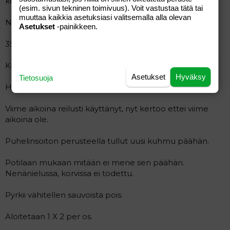
korvalta.
(esim. sivun tekninen toimivuus). Voit vastustaa tätä tai
muuttaa kaikkia asetuksiasi valitsemalla alla olevan
Nyt omilla laseilla ei ole ollut mitään vaivoja.
Asetukset
-painikkeen.
35-vuotias konttoristi. (Potilaan ammatti oli kanttori).
Kives ja penikset.
Asetukset
Hyväksy
Tietosuoja
Huonoa ruokahaluttomuutta ollut koko ajan.
Viime aikoina reilusti käyttänyt, nyt kertoo ettei viime
aikoina ole.
Puhelinsoiton perusteella tullut uusi kuhmu päähän.
Potilaan mukaan mitään ei mene sen päähän.
Nenänielussa, korvissa ei todettu.
Pyrkii vähitellen sauvoista pois.
Aloitetaan 1 X 2 per os.