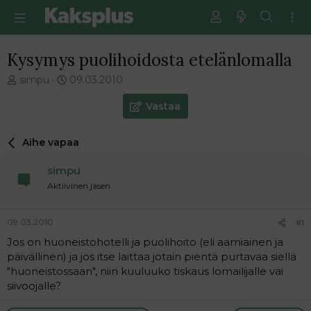
Kysymys puolihoidosta etelänlomalla
V
E
simpu
09.03.2010
i
n
e
s
Vastaa
s
i
t
m
Aihe vapaa
i
m
k
ä
simpu
e
i
t
n
Aktiivinen jäsen
j
e
u
n
09.03.2010
#1
n
v
a
i
Jos on huoneistohotelli ja puolihoito (eli aamiainen ja
l
e
päivällinen) ja jos itse laittaa jotain pientä purtavaa siellä
o
s
"huoneistossaan", niin kuuluuko tiskaus lomailijalle vai
i
t
siivoojalle?
t
i
t