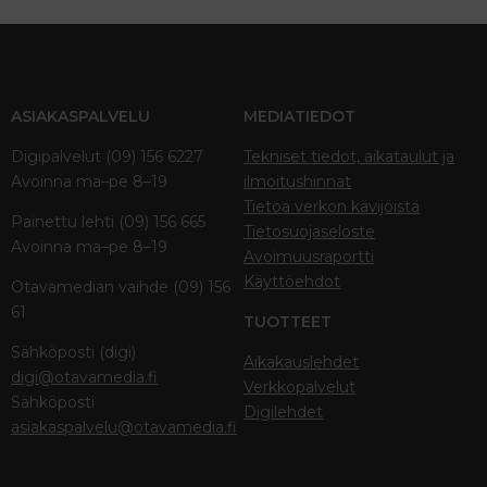
ASIAKASPALVELU
MEDIATIEDOT
Digipalvelut (09) 156 6227
Tekniset tiedot, aikataulut ja
Avoinna ma–pe 8–19
ilmoitushinnat
Tietoa verkon kävijöistä
Painettu lehti (09) 156 665
Tietosuojaseloste
Avoinna ma–pe 8–19
Avoimuusraportti
Käyttöehdot
Otavamedian vaihde (09) 156
61
TUOTTEET
Sähköposti (digi)
Aikakauslehdet
digi@otavamedia.fi
Verkkopalvelut
Sähköposti
Digilehdet
asiakaspalvelu@otavamedia.fi