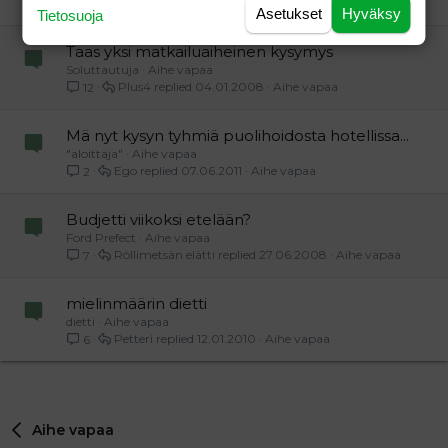
"isoäiti mölykylästä"
16.04.2012
Aihe vapaa
3
Asetukset
Hyväksy
Tietosuoja
Taas yksi matkailuaiheinen kysymys
Soluttautuja
Aihe vapaa
Plus4
04.01.2008
Aihe vapaa
12
Mä nyt kysyn tyhmiä puolihoidosta hotellissa...
"aloittaja"
Aihe vapaa
Ego
07.06.2011
Aihe vapaa
2
Budjetti viikoksi etelään?
Ford Prefect
Aihe vapaa
Röllimetsän elätti
27.06.2008
Aihe vapaa
7
mielinmäärin dietti
dietti
Aihe vapaa
Petteri
12.01.2010
Aihe vapaa
6
Aihe vapaa