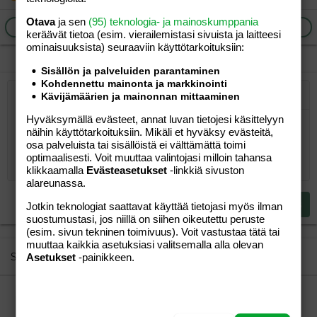
Otava
ja sen
(95) teknologia- ja mainoskumppania
Ilmoita asiaton viesti
Vastaa
keräävät tietoa (esim. vierailemis­tasi sivuista ja laitteesi
ominaisuuk­sista) seuraaviin käyttötarkoituksiin:
Sisällön ja palveluiden parantaminen
Kohdennettu mainonta ja markkinointi
Kävijämäärien ja mainonnan mittaaminen
Järjestetty lista
Lihavoitu
Kursivoitu
Laajennettuun editoriin…
Lista
Laajennettuun editoriin…
Lisää hyperlinkki
Lisää kuva
Hymiöt
Laajennettuun editorii
Kumoa
Laajennettuu
Esikat
Hyväksymällä evästeet, annat luvan tietojesi käsittelyyn
Järjestämätön lista
Kirjoita vastaus...
Tasaa vasemmalle
9
Normal
Tallenna luonnos
Arial
Fontin koko
Tasaus
Lainaus
Tee uudelleen
Lisää video/media
BBCode-näkymä
Tekstiväri
Paragraph format
Lisää taulukko
Poista muotoilu
Kirjasintyyli
Insert horizontal line
Luonnokset
Yliviivaa
Spoiler
Alleviivattu
Koodi
Rivinsisäinen koodi
Rivinsisäinen spoiler
näihin käyttötarkoituksiin. Mikäli et hyväksy evästeitä,
osa palveluista tai sisällöistä ei välttämättä toimi
10
Poista luonnos
Book Antiqua
Suurenna sisennystä
Heading 1
Keskitä
optimaalisesti. Voit muuttaa valintojasi milloin tahansa
12
Courier New
klikkaamalla
Evästeasetukset
-linkkiä sivuston
Pienennä sisennystä
Tasaa oikealle
Heading 2
alareunassa.
15
Georgia
Justify text
Heading 3
Lähetä vastaus
Jotkin teknologiat saattavat käyttää tietojasi myös ilman
18
Tahoma
suostumustasi, jos niillä on siihen oikeutettu peruste
22
(esim. sivun tekninen toimivuus). Voit vastustaa tätä tai
Times New Roman
muuttaa kaikkia asetuksiasi valitsemalla alla olevan
26
Trebuchet MS
Similar threads
Asetukset
-painikkeen.
Verdana
tuettu loma & puolihoito
??
Aihe vapaa