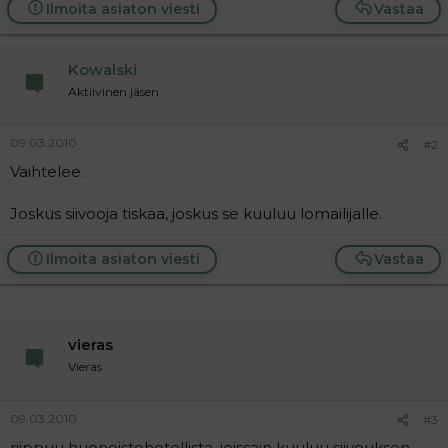
a
Ilmoita asiaton viesti
Vastaa
j
a
Kowalski
Aktiivinen jäsen
09.03.2010
#2
Vaihtelee.
Joskus siivooja tiskaa, joskus se kuuluu lomailijalle.
Ilmoita asiaton viesti
Vastaa
vieras
Vieras
09.03.2010
#3
riippuu huoneistohotellista, joissain kuuluu siivouksen