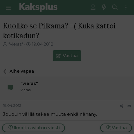
Kuoliko se Pilkama? =( Kuka kattoi
kotikadun?
V
E
"vieras"
19.04.2012
i
n
e
s
Vastaa
s
i
t
m
Aihe vapaa
i
m
k
ä
"vieras"
e
i
t
n
Vieras
j
e
u
n
19.04.2012
#1
n
v
a
i
Jouduin välillä tekee muuta enkä nähäny.
l
e
o
s
Ilmoita asiaton viesti
Vastaa
i
t