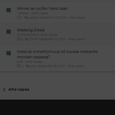
Minne se lucifer hävis taas
"utelias"
Aihe vapaa
päätön
24.05.2015
Aihe vapaa
1
Walking Dead
Criminal Mind
Aihe vapaa
"FOX"
18.02.2014
Aihe vapaa
5
mikä se onnettomuus oli tuossa rokkarille
morsian sarjassa?
bret
Aihe vapaa
bret
08.08.2010
Aihe vapaa
0
Aihe vapaa