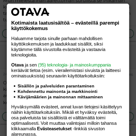
Mun mielestä ihan äärettömän surullista se Pilkaman
kuolema :'( En normaalisti koskaan itke missään leffassa
tai sarjassa, mutta nyt kyllä itku pääsi. Jotenkin se Niinan
tuska oli niin käsinkosketeltavaa.
Kotimaista laatusisältöä – evästeillä parempi
käyttökokemus
Ilmoita asiaton viesti
Vastaa
Haluamme tarjota sinulle parhaan mahdollisen
käyttökokemuksen ja laadukkaat sisällöt, siksi
käytämme tällä sivustolla evästeitä ja vastaavia
"vieras"
teknologioita.
Vieras
Otava
ja sen
(95) teknologia- ja mainoskumppania
keräävät tietoa (esim. vierailemis­tasi sivuista ja laitteesi
24.04.2012
#6
ominaisuuk­sista) seuraaviin käyttötarkoituksiin:
Oli kyllä tuo Pertin onnettomuus "huonosti"
Sisällön ja palveluiden parantaminen
käsikirjoitettu. Minkä ihmeen takia Ninni VUOKRASI
Kohdennettu mainonta ja markkinointi
auton päästäkseen lentokentältä Helsingin
Kävijämäärien ja mainonnan mittaaminen
keskustaan...en keksi mitään "uskottavaa" syytä
Hyväksymällä evästeet, annat luvan tietojesi käsittelyyn
näihin käyttötarkoituksiin. Mikäli et hyväksy evästeitä,
Ilmoita asiaton viesti
Vastaa
osa palveluista tai sisällöistä ei välttämättä toimi
optimaalisesti. Voit muuttaa valintojasi milloin tahansa
klikkaamalla
Evästeasetukset
-linkkiä sivuston
alareunassa.