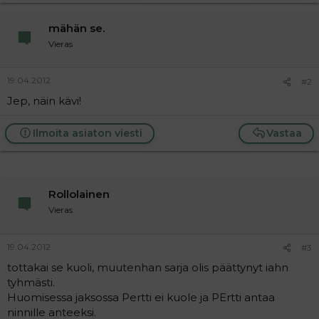
t
i
t
mähän se.
a
j
Vieras
a
19.04.2012
#2
Jep, näin kävi!
Ilmoita asiaton viesti
Vastaa
Rollolainen
Vieras
19.04.2012
#3
tottakai se kuoli, muutenhan sarja olis päättynyt iahn
tyhmästi.
Huomisessa jaksossa Pertti ei kuole ja PErtti antaa
ninnille anteeksi.