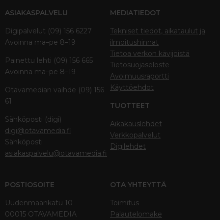
ASIAKASPALVELU
MEDIATIEDOT
Digipalvelut (09) 156 6227
Tekniset tiedot, aikataulut ja
Avoinna ma–pe 8–19
ilmoitushinnat
Tietoa verkon kävijöistä
Painettu lehti (09) 156 665
Tietosuojaseloste
Avoinna ma–pe 8–19
Avoimuusraportti
Käyttöehdot
Otavamedian vaihde (09) 156
61
TUOTTEET
Sähköposti (digi)
Aikakauslehdet
digi@otavamedia.fi
Verkkopalvelut
Sähköposti
Digilehdet
asiakaspalvelu@otavamedia.fi
POSTIOSOITE
OTA YHTEYTTÄ
Uudenmaankatu 10
Toimitus
00015 OTAVAMEDIA
Palautelomake