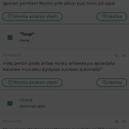
ajoihan perttikin Ninnin plle silloin kun ninni oili lapsi
Ilmoita asiaton viesti
Vastaa
"Juup"
Vieras
20.04.2012
#4
miks pertin pitäis antaa niinku anteeks jos ajoradalla
kävelee mulukku pystyssä suoraan autonalle?
Ilmoita asiaton viesti
Vastaa
Gloria
Aktiivinen jäsen
24.04.2012
#5