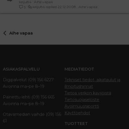
keiju84
Aihe vapaa
keiju84
22.12.2008
Aihe vapaa
5
Aihe vapaa
ASIAKASPALVELU
MEDIATIEDOT
Digipalvelut (09) 156 6227
Tekniset tiedot, aikataulut ja
Avoinna ma–pe 8–19
ilmoitushinnat
Tietoa verkon kävijöistä
Painettu lehti (09) 156 665
Tietosuojaseloste
Avoinna ma–pe 8–19
Avoimuusraportti
Käyttöehdot
Otavamedian vaihde (09) 156
61
TUOTTEET