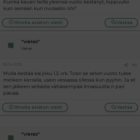
Kuinka kauan teillä yleensä vuoto kestänyt, loppuuko
a
kuin seinään kun ovulaatio ohi?
j
a
Ilmoita asiaton viesti
Vastaa
"vieras"
Vieras
15.04.2012
#2
Mulla kestää kai joku 1,5 vrk. Tosin se selvin vuoto tulee
melkein kerralla, usein vessassa ollessa kun pyyhin. Ja sit
sen jälkeen sellaista vähäisempää limaisuutta n pari
päivää.
Ilmoita asiaton viesti
Vastaa
"vieras"