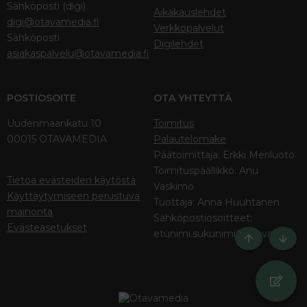
Sähköposti (digi)
Aikakauslehdet
digi@otavamedia.fi
Verkkopalvelut
Sähköposti
Digilehdet
asiakaspalvelu@otavamedia.fi
POSTIOSOITE
OTA YHTEYTTÄ
Uudenmaankatu 10
Toimitus
00015 OTAVAMEDIA
Palautelomake
Päätoimittaja: Erkki Meriluoto
Toimituspäällikkö: Anu
Tietoa evästeiden käytöstä
Vaskimo
Käyttäytymiseen perustuva
Tuottaja: Anna Huuhtanen
mainonta
Sähköpostiosoitteet:
Evästeasetukset
etunimi.sukunimi@otava.fi
Ylös
Bott