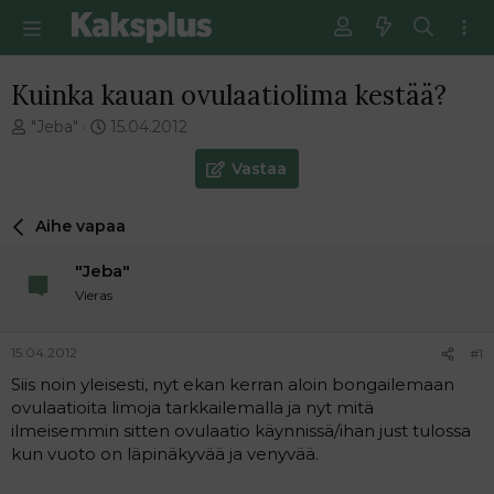
Kuinka kauan ovulaatiolima kestää?
V
E
"Jeba"
15.04.2012
i
n
e
s
Vastaa
s
i
t
m
Aihe vapaa
i
m
k
ä
"Jeba"
e
i
t
n
Vieras
j
e
u
n
15.04.2012
#1
n
v
a
i
Siis noin yleisesti, nyt ekan kerran aloin bongailemaan
l
e
ovulaatioita limoja tarkkailemalla ja nyt mitä
o
s
ilmeisemmin sitten ovulaatio käynnissä/ihan just tulossa
i
t
kun vuoto on läpinäkyvää ja venyvää.
t
i
t