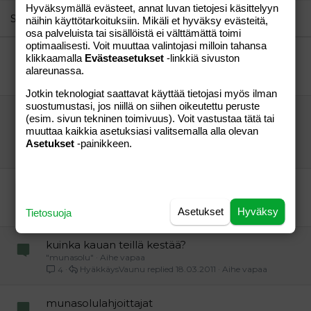
Hyväksymällä evästeet, annat luvan tietojesi käsittelyyn
26
Trebuchet MS
Similar threads
näihin käyttötarkoituksiin. Mikäli et hyväksy evästeitä,
osa palveluista tai sisällöistä ei välttämättä toimi
Verdana
optimaalisesti. Voit muuttaa valintojasi milloin tahansa
Miten kauan jälkivuoto keskimäärin kestää?
klikkaamalla
Evästeasetukset
-linkkiä sivuston
Sani
Aihe vapaa
alareunassa.
Aamuäree
15.10.2009
Aihe vapaa
2
Jotkin teknologiat saattavat käyttää tietojasi myös ilman
suostumustasi, jos niillä on siihen oikeutettu peruste
kuinka kauan kotihoidontuen päätöksen
(esim. sivun tekninen toimivuus). Voit vastustaa tätä tai
saaminen kestää?
muuttaa kaikkia asetuksiasi valitsemalla alla olevan
hakija
Aihe vapaa
Asetukset
-painikkeen.
nakkikeitto
02.12.2008
Aihe vapaa
6
Keskeytynyt keskenmeno ja siitä selviytyminen
Paha paha mieli
Aihe vapaa
voimia
30.11.2013
Asetukset
Aihe vapaa
Hyväksy
7
Tietosuoja
kuinka kauan teillä kestää?
"munasolu"
Aihe vapaa
HyäkkäysVaunu
18.03.2011
Aihe vapaa
4
munasolulahjoittajat