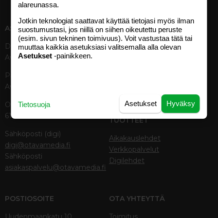
alareunassa.
Jotkin teknologiat saattavat käyttää tietojasi myös ilman
ASIAKASPALVELU
MEDIATIEDOT
suostumustasi, jos niillä on siihen oikeutettu peruste
(esim. sivun tekninen toimivuus). Voit vastustaa tätä tai
Digipalvelut (09) 156 6227
Tekniset tiedot, aikataulut ja
muuttaa kaikkia asetuksiasi valitsemalla alla olevan
Asetukset
-painikkeen.
Avoinna ma–pe 8–19
ilmoitushinnat
Tietoa verkon kävijöistä
Painettu lehti (09) 156 665
Tietosuojaseloste
Avoinna ma–pe 8–19
Avoimuusraportti
Käyttöehdot
Asetukset
Hyväksy
Otavamedian vaihde (09) 156
Tietosuoja
61
TUOTTEET
Sähköposti (digi)
Aikakauslehdet
digi@otavamedia.fi
Verkkopalvelut
Sähköposti
Digilehdet
asiakaspalvelu@otavamedia.fi
POSTIOSOITE
OTA YHTEYTTÄ
Uudenmaankatu 10
Toimitus