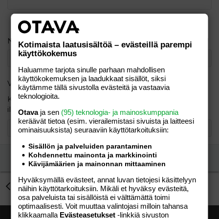
Verdana
Nimimerkki
Kotimaista laatusisältöä – evästeillä parempi
käyttökokemus
Haluamme tarjota sinulle parhaan mahdollisen
käyttökokemuksen ja laadukkaat sisällöt, siksi
Varmistus
käytämme tällä sivustolla evästeitä ja vastaavia
teknologioita.
Kirjoita seuraavat numerot pienimmästä suurimpaan
ilman pilkkuja: 6, 7, 1
Otava
ja sen
(95) teknologia- ja mainoskumppania
keräävät tietoa (esim. vierailemis­tasi sivuista ja laitteesi
ominaisuuk­sista) seuraaviin käyttötarkoituksiin:
Sisällön ja palveluiden parantaminen
Kohdennettu mainonta ja markkinointi
Lähetä vastaus
Kävijämäärien ja mainonnan mittaaminen
Hyväksymällä evästeet, annat luvan tietojesi käsittelyyn
Kokemuksia norlandia linnakangas
näihin käyttötarkoituksiin. Mikäli et hyväksy evästeitä,
osa palveluista tai sisällöistä ei välttämättä toimi
optimaalisesti. Voit muuttaa valintojasi milloin tahansa
klikkaamalla
Evästeasetukset
-linkkiä sivuston