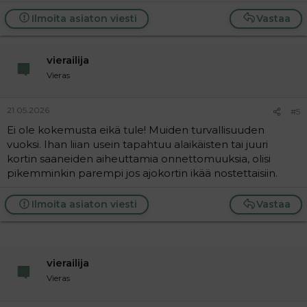
Ilmoita asiaton viesti
Vastaa
vierailija
Vieras
21.05.2026
#5
Ei ole kokemusta eikä tule! Muiden turvallisuuden
vuoksi. Ihan liian usein tapahtuu alaikäisten tai juuri
kortin saaneiden aiheuttamia onnettomuuksia, olisi
pikemminkin parempi jos ajokortin ikää nostettaisiin.
Ilmoita asiaton viesti
Vastaa
vierailija
Vieras