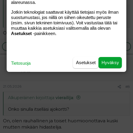
alareunassa.
Samaa mieltä! Tai ehkä naispuolisille sallisin ajokortin
Jotkin teknologiat saattavat käyttää tietojasi myös ilman
joissain syrjäseuduilla, kaahaaville teinipojille en sielläkään
suostumustasi, jos niillä on siihen oikeutettu peruste
ettei metsän eläimet jää auton alle.
(esim. sivun tekninen toimivuus). Voit vastustaa tätä tai
muuttaa kaikkia asetuksiasi valitsemalla alla olevan
Onko sinulla itselläsi ajokortti?
Asetukset
-painikkeen.
Ilmoita asiaton viesti
Vastaa
Asetukset
Hyväksy
Tietosuoja
vierailija
Vieras
21.05.2026
#8
Alkuperäinen kirjoittaja
vierailija
:
Onko sinulla itselläsi ajokortti?
On, olen rauhallinen ja toiset huomioonottava kuski
mutten mikään hidastelija.