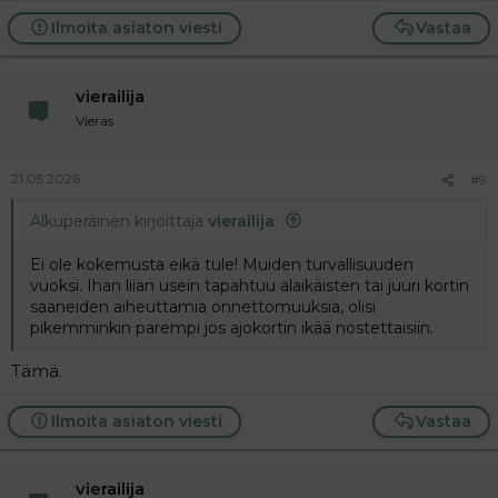
Ilmoita asiaton viesti
Vastaa
vierailija
Vieras
21.05.2026
#9
Alkuperäinen kirjoittaja
vierailija
:
Ei ole kokemusta eikä tule! Muiden turvallisuuden
vuoksi. Ihan liian usein tapahtuu alaikäisten tai juuri kortin
saaneiden aiheuttamia onnettomuuksia, olisi
pikemminkin parempi jos ajokortin ikää nostettaisiin.
Tämä.
Ilmoita asiaton viesti
Vastaa
vierailija