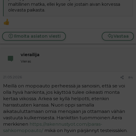
maltillinen matka, ellei kyse ole jostain aivan korvessa
olevasta paikasta.
Ilmoita asiaton viesti
Vastaa
vierailija
Vieras
21.05.2026
#4
Meillä on mopoauto perheessä ja sanoisin, että se voi
olla hyvä hankinta, jos käyttöä tulee oikeasti monta
kertaa viikossa. Arkea se kyllä helpotti, etenkin
harrastusten kanssa. Nuori oppi samalla
aikatauluttamaan omia menojaan ja ottamaan vähän
vastuuta kulkemisesta. Hankittiin tuommoinen Aera
merkkinen
https://rakennustyot.com/paras-
sahkomopoauto/
mikä on hyvin pärjännyt testeissäkin.