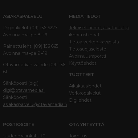
ASIAKASPALVELU
MEDIATIEDOT
Digipalvelut (09) 156 6227
Tekniset tiedot, aikataulut ja
Avoinna ma–pe 8–19
ilmoitushinnat
Tietoa verkon kävijöistä
Painettu lehti (09) 156 665
Tietosuojaseloste
Avoinna ma–pe 8–19
Avoimuusraportti
Käyttöehdot
Otavamedian vaihde (09) 156
61
TUOTTEET
Sähköposti (digi)
Aikakauslehdet
digi@otavamedia.fi
Verkkopalvelut
Sähköposti
Digilehdet
asiakaspalvelu@otavamedia.fi
POSTIOSOITE
OTA YHTEYTTÄ
Uudenmaankatu 10
Toimitus