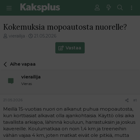
Kokemuksia mopoautosta nuorelle?
V
E
vierailija
21.05.2026
i
n
e
s
Vastaa
s
i
t
m
Aihe vapaa
i
m
k
ä
vierailija
e
i
t
n
Vieras
j
e
u
n
21.05.2026
#1
n
v
a
i
Meillä 15-vuotias nuori on alkanut puhua mopoautosta,
l
e
kun korttiasiat alkavat olla ajankohtaisia. Käyttö olisi aika
o
s
tavallista arkiajoa, lähinnä kouluun, harrastuksiin ja joskus
i
t
kavereille. Koulumatkaa on noin 1,4 km ja treeneihin
t
i
vähän vajaa 4 km, joten matkat eivät ole pitkiä, mutta
t