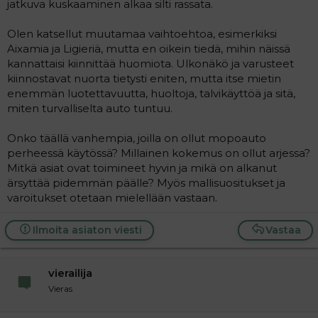
jatkuva kuskaaminen alkaa silti rassata.
a
j
a
Olen katsellut muutamaa vaihtoehtoa, esimerkiksi
Aixamia ja Ligieriä, mutta en oikein tiedä, mihin näissä
kannattaisi kiinnittää huomiota. Ulkonäkö ja varusteet
kiinnostavat nuorta tietysti eniten, mutta itse mietin
enemmän luotettavuutta, huoltoja, talvikäyttöä ja sitä,
miten turvalliselta auto tuntuu.
Onko täällä vanhempia, joilla on ollut mopoauto
perheessä käytössä? Millainen kokemus on ollut arjessa?
Mitkä asiat ovat toimineet hyvin ja mikä on alkanut
ärsyttää pidemmän päälle? Myös mallisuositukset ja
varoitukset otetaan mielellään vastaan.
Ilmoita asiaton viesti
Vastaa
vierailija
Vieras