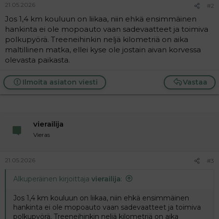
21.05.2026
#2
Jos 1,4 km kouluun on liikaa, niin ehkä ensimmäinen
hankinta ei ole mopoauto vaan sadevaatteet ja toimiva
polkupyörä. Treeneihinkin neljä kilometriä on aika
maltillinen matka, ellei kyse ole jostain aivan korvessa
olevasta paikasta.
Ilmoita asiaton viesti
Vastaa
vierailija
Vieras
21.05.2026
#3
Alkuperäinen kirjoittaja
vierailija
:
Jos 1,4 km kouluun on liikaa, niin ehkä ensimmäinen
hankinta ei ole mopoauto vaan sadevaatteet ja toimiva
polkupyörä. Treeneihinkin neljä kilometriä on aika