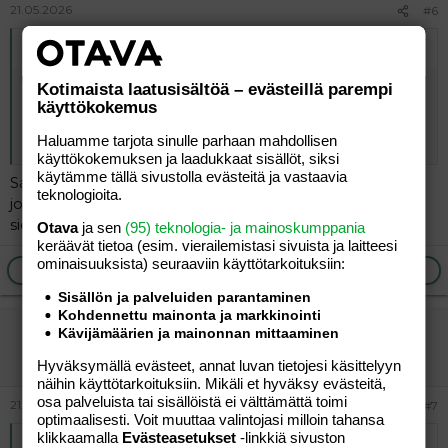
21.05.2026
#6
Alkuperäinen kirjoittaja
vierailija
:
Ei ole kokemusta eikä tule! Muiden turvallisuuden
Kotimaista laatusisältöä – evästeillä parempi
vuoksi. Ihan liian usein tapahtuu alaikäisten tai juuri kortin
käyttökokemus
saaneiden aiheuttamia onnettomuuksia, olisi
Haluamme tarjota sinulle parhaan mahdollisen
pikemminkin parempi jos ajokortin ikää nostettaisiin.
käyttökokemuksen ja laadukkaat sisällöt, siksi
käytämme tällä sivustolla evästeitä ja vastaavia
Samaa mieltä! Tai ehkä naispuolisille sallisin ajokortin
teknologioita.
joissain syrjäseuduilla, kaahaaville teinipojille en
sielläkään ettei metsän eläimet jää auton alle.
Otava
ja sen
(95) teknologia- ja mainoskumppania
keräävät tietoa (esim. vierailemis­tasi sivuista ja laitteesi
ominaisuuk­sista) seuraaviin käyttötarkoituksiin:
Ilmoita asiaton viesti
Vastaa
Sisällön ja palveluiden parantaminen
Kohdennettu mainonta ja markkinointi
vierailija
Kävijämäärien ja mainonnan mittaaminen
Vieras
Hyväksymällä evästeet, annat luvan tietojesi käsittelyyn
näihin käyttötarkoituksiin. Mikäli et hyväksy evästeitä,
osa palveluista tai sisällöistä ei välttämättä toimi
21.05.2026
#7
optimaalisesti. Voit muuttaa valintojasi milloin tahansa
klikkaamalla
Evästeasetukset
-linkkiä sivuston
Alkuperäinen kirjoittaja
vierailija
: