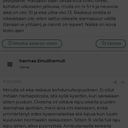
yksityiselle. Haluaisin vaan tietää että onko oireet
a
kohdun ulkoiseen jatkuvia, mulla on rv 5+4 ja neuvola
j
aika on vko 10 ja eka ultra vko 13. Raskaus oireita ei
a
oikeastaan ole, eilen sattui oikealle alamasuun välillä
(tänään ei yhtään) ja nännit on kipeet. Nälkä on kova
koko ajan.
Ilmoita asiaton viesti
Vastaa
harmaa Emulihemuli
Vieras
17.02.2005
#2
Minulla oli eka raskaus kohdunulkopuolinen. Ei ollut
mitään hartiapistosta, sitä kyllä kyseltiin, kun sairaalaan
sitten jouduin. Oireena oli viiltävä kipu oikella puolen
alamahaa ajoittain, meni aina ohi itsekseen, enkä
ymmärtänyt edes kyseenalaistaa sitä kipua kun luulin
kuuluvan normaaliin raskauteen. Sitten 9. vk:lla tuli raju
kipu siihen, alkoi pyörryttää. Ambulanssilla kiireellä