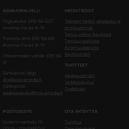
ASIAKASPALVELU
MEDIATIEDOT
Digipalvelut (09) 156 6227
Tekniset tiedot, aikataulut ja
Avoinna ma–pe 8–19
ilmoitushinnat
Tietoa verkon kävijöistä
Painettu lehti (09) 156 665
Tietosuojaseloste
Avoinna ma–pe 8–19
Avoimuusraportti
Käyttöehdot
Otavamedian vaihde (09) 156
61
TUOTTEET
Sähköposti (digi)
Aikakauslehdet
digi@otavamedia.fi
Verkkopalvelut
Sähköposti
Digilehdet
asiakaspalvelu@otavamedia.fi
POSTIOSOITE
OTA YHTEYTTÄ
Uudenmaankatu 10
Toimitus
00015 OTAVAMEDIA
Palautelomake