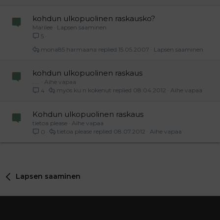
kohdun ulkopuolinen raskausko?
Marilee
Lapsen saaminen
5
mona85 harmaana
15.05.2007
Lapsen saaminen
kohdun ulkopuolinen raskaus
.....
Aihe vapaa
myös ku:n kokenut
08.04.2012
Aihe vapaa
4
Kohdun ulkopuolinen raskaus
tietoa please
Aihe vapaa
tietoa please
08.07.2012
Aihe vapaa
0
Lapsen saaminen