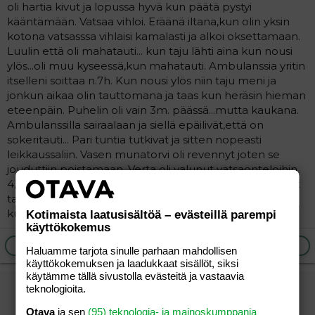
oli hartia kivut ja lopussa hyvä kun päätä pystyi
kääntämään. Vatsaa vihloi. Eräänä iltana,kun olin yksin
kotona vatsasssa vihlaisi kamalasti ja alkoi oksettamaan.
Luulin että oli mahatauti... kun taju lähti aina kun nousi
ylös...oli muu kyseessä,kun mahatauti. Ambulanssia yritin
itselleni soittaa n.7h. Kun nousi ylös niin taju meni ja
jonkun aikaa olin tauttomana ja taas kun heräsin hieman
eteenpäin. Puhelin oli vain 3m. päässä...mutta kaukana.
Ambulanssilla sairaalaan ja siellä epäilivät,että on
sokeritauti... Pari tuntia tutkivat ja sitten nopeasti
leikkaussaliin. Vasen munatorvi oli revennyt joten se
jouduttiin poistamaan. Verta oli valunut vatsaonteloihin
4,5l..joten paljoa ei ollut jäljellä. Kolme päivää meni suht
taju pois nukkuessa. Sairaalassa olin n.viikon ja
kuukauden sairaslomalla. Lapsia on sen jälkeen tullut 3.
Kotimaista laatusisältöä – evästeillä parempi
käyttökokemus
Ilmoita asiaton viesti
Vastaa
Haluamme tarjota sinulle parhaan mahdollisen
käyttökokemuksen ja laadukkaat sisällöt, siksi
käytämme tällä sivustolla evästeitä ja vastaavia
iltatähti jp
teknologioita.
Uusi jäsen
Otava
ja sen
(95) teknologia- ja mainoskumppania