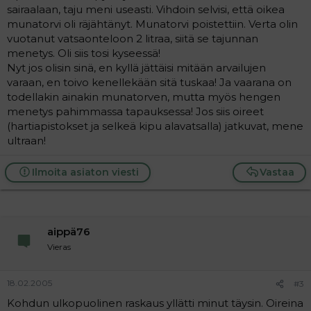
sairaalaan, taju meni useasti. Vihdoin selvisi, että oikea
munatorvi oli räjähtänyt. Munatorvi poistettiin. Verta olin
vuotanut vatsaonteloon 2 litraa, siitä se tajunnan
menetys. Oli siis tosi kyseessä!
Nyt jos olisin sinä, en kyllä jättäisi mitään arvailujen
varaan, en toivo kenellekään sitä tuskaa! Ja vaarana on
todellakin ainakin munatorven, mutta myös hengen
menetys pahimmassa tapauksessa! Jos siis oireet
(hartiapistokset ja selkeä kipu alavatsalla) jatkuvat, mene
ultraan!
Ilmoita asiaton viesti
Vastaa
aippä76
Vieras
18.02.2005
#3
Kohdun ulkopuolinen raskaus yllätti minut täysin. Oireina