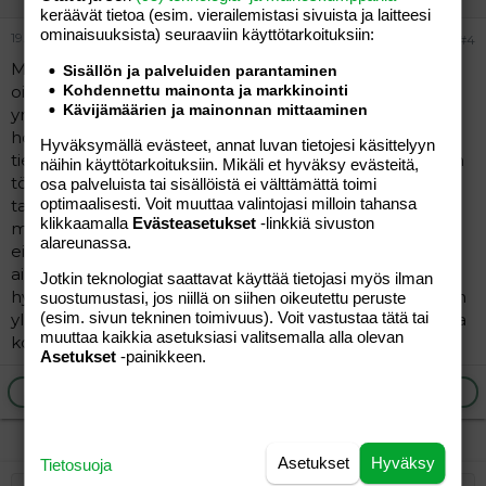
keräävät tietoa (esim. vierailemis­tasi sivuista ja laitteesi
ominaisuuk­sista) seuraaviin käyttötarkoituksiin:
19.02.2005
#4
Minulla todettiin myös kohdunulkopuolinen raskaus ja
Sisällön ja palveluiden parantaminen
Kohdennettu mainonta ja markkinointi
oireina oli alavatsakivut ja pistävä hartiakipu. En
Kävijämäärien ja mainonnan mittaaminen
ymmärtänyt olevani raskaana, koska ehkäisynä oli
hormonikierukka. Ja koska työskentelin päivät
Hyväksymällä evästeet, annat luvan tietojesi käsittelyyn
tietokoneella, luulin hartiakivun johtuvan siitä. Vasta kun
näihin käyttötarkoituksiin. Mikäli et hyväksy evästeitä,
töissä rupesin pyörtilemään ja oksetti kanssa kovasti
osa palveluista tai sisällöistä ei välttämättä toimi
optimaalisesti. Voit muuttaa valintojasi milloin tahansa
tajusin jonkin olevan vialla. Sairaalassa selvisi
klikkaamalla
Evästeasetukset
-linkkiä sivuston
munanjohtimen repeäminen ja vuoto vatsaonteloon ja
alareunassa.
eikun leikkaukseen. Nyt viimeisen odotukseni olinkin
aika varovainen ja herkkä kaikille kivuille. Raskaus sujui
Jotkin teknologiat saattavat käyttää tietojasi myös ilman
hyvin muuten, paitsi poika syntyi 6 viikkoa etuajassa ihan
suostumustasi, jos niillä on siihen oikeutettu peruste
(esim. sivun tekninen toimivuus). Voit vastustaa tätä tai
yllättäen. Nyt kumminkin kaikki on hyvin ja poika kasvaa
muuttaa kaikkia asetuksiasi valitsemalla alla olevan
komeasti.
Asetukset
-painikkeen.
Ilmoita asiaton viesti
Vastaa
Asetukset
Hyväksy
Tietosuoja