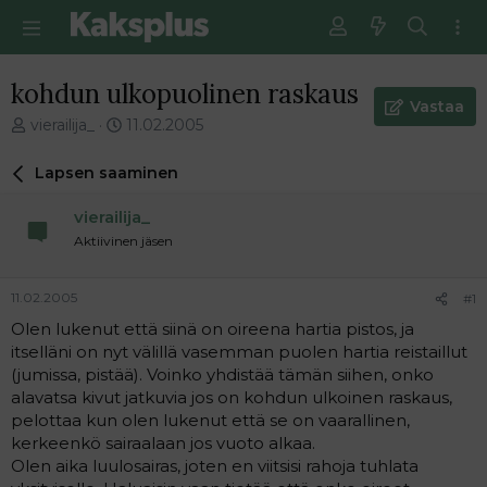
kohdun ulkopuolinen raskaus
Vastaa
V
E
vierailija_
11.02.2005
i
n
e
s
Lapsen saaminen
s
i
t
m
vierailija_
i
m
Aktiivinen jäsen
k
ä
e
i
t
n
11.02.2005
#1
j
e
Olen lukenut että siinä on oireena hartia pistos, ja
u
n
itselläni on nyt välillä vasemman puolen hartia reistaillut
n
v
a
i
(jumissa, pistää). Voinko yhdistää tämän siihen, onko
l
e
alavatsa kivut jatkuvia jos on kohdun ulkoinen raskaus,
o
s
pelottaa kun olen lukenut että se on vaarallinen,
i
t
kerkeenkö sairaalaan jos vuoto alkaa.
t
i
Olen aika luulosairas, joten en viitsisi rahoja tuhlata
t