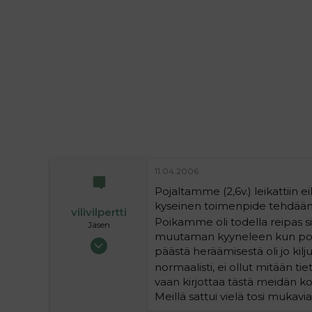
i
t
t
i
t
a
j
a
11.04.2006
Pojaltamme (2,6v.) leikattiin ei
kyseinen toimenpide tehdään jn
vilivilpertti
Poikamme oli todella reipas si
Jäsen
muutaman kyyneleen kun poikaa 
19.09.2005
päästä heräämisestä oli jo kilj
270
normaalisti, ei ollut mitään ti
0
vaan kirjottaa tästä meidän k
16
Meillä sattui vielä tosi mukavi