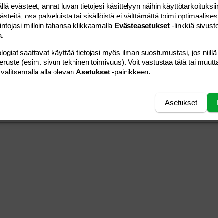
 evästeet, annat luvan tietojesi käsittelyyn näihin käyttötarkoituksiin
teitä, osa palveluista tai sisällöistä ei välttämättä toimi optimaalisest
intojasi milloin tahansa klikkaamalla
Evästeasetukset
-linkkiä sivust
a.
a vasemmalle
al
ärjestetty lista
editoriin…
saus
Paragraph format
Lisää hyperlinkki
Lisää kuva
Laajennettuun editoriin…
Kumoa
Laajennettuun 
Esikat
ding 1
logiat saattavat käyttää tietojasi myös ilman suostumustasi, jos niillä
tä
ärjestämätön lista
 luonnos
ontal line
nen koodi
isäinen spoiler
odi
peruste (esim. sivun tekninen toimivuus). Voit vastustaa tätä tai muutt
uonnos
 oikealle
Suurenna sisennystä
 valitsemalla alla olevan
Asetukset
-painikkeen.
ding 2
y text
Pienennä sisennystä
ing 3
Asetukset
Lähetä vastaus