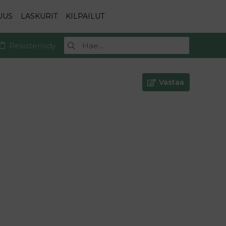
UUS
LASKURIT
KILPAILUT
Rekisteröidy
Vastaa