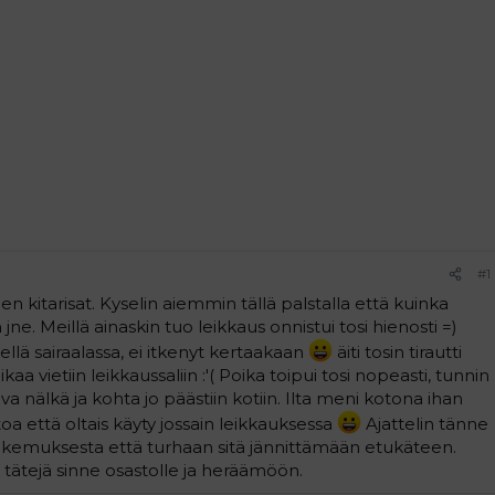
#1
len kitarisat. Kyselin aiemmin tällä palstalla että kuinka
e. Meillä ainaskin tuo leikkaus onnistui tosi hienosti =)
ellä sairaalassa, ei itkenyt kertaakaan
äiti tosin tirautti
vietiin leikkaussaliin :'( Poika toipui tosi nopeasti, tunnin
uva nälkä ja kohta jo päästiin kotiin. Ilta meni kotona ihan
etoa että oltais käyty jossain leikkauksessa
Ajattelin tänne
okemuksesta että turhaan sitä jännittämään etukäteen.
a tätejä sinne osastolle ja heräämöön.