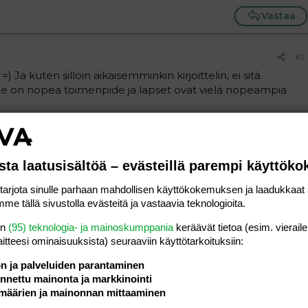
Vastaa
#2
) Ja kuten silloin aikaisemminkin kirjoittelin, ei sitä
 Se on nopea toimenpide ja lapset ovat vielä nopeampia
Vastaa
sta laatusisältöä – evästeillä parempi käyttök
#3
rjota sinulle parhaan mahdollisen käyttökokemuksen ja laadukkaat s
a hermoilit =)
me tällä sivustolla evästeitä ja vastaavia teknologioita.
uto tuli siitä kun jouduttiin kotiin lähtemään kun siellä
yödä jätskiä ja katsoa videoita
en
(95) teknologia- ja mainoskumppania
keräävät tietoa (esim. vieraile
laitteesi ominaisuuk­sista) seuraaviin käyttötarkoituksiin:
Vastaa
ön ja palveluiden parantaminen
nettu mainonta ja markkinointi
määrien ja mainonnan mittaaminen