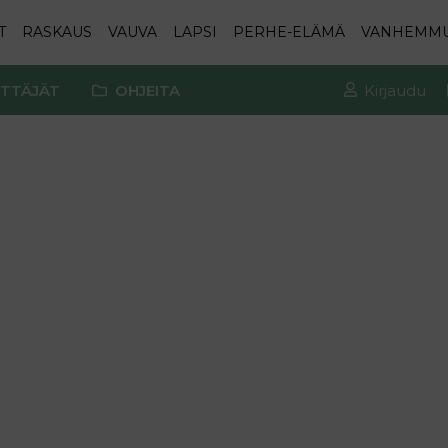
T
RASKAUS
VAUVA
LAPSI
PERHE-ELÄMÄ
VANHEMM
TTÄJÄT
OHJEITA
Kirjaudu