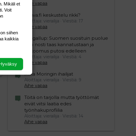
Aihe vapaa
. Mikäli et
i. Voit
Vauva.fi keskustelu rikki?
on
Aloittaja: vierailija
Viestiä: 17
editoriin…
sele
Aihe vapaa
 on siihen
Yle gallup: Suomen suosituin puolue
aa kaikkia
Sdp nosti taas kannatustaan ja
kokoomus putosi edelleen
Aloittaja: vierailija
Viestiä: 4
Aihe vapaa
Hyväksy
Mika Moringin ihailijat
Aloittaja: vierailija
Viestiä: 9
Aihe vapaa
Töitä on tarjolla mutta työttömät
eivät viitsi laatia edes
työnhakuprofiilia
Aloittaja: vierailija
Viestiä: 14
Aihe vapaa