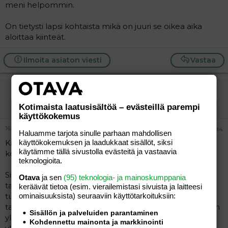
meni helpommin.
On tietysti lapsi kohtaista mikä on juuri se oikea aika
aloittaa kiinteät.
Ilmoita asiaton viesti
Vastaa
a_p
Vieras
Kotimaista laatusisältöä – evästeillä parempi
käyttökokemus
16.04.2012
#4
Haluamme tarjota sinulle parhaan mahdollisen
käyttökokemuksen ja laadukkaat sisällöt, siksi
Kiitos vastauksesta! Kiva olisi kuulla useampienkin
käytämme tällä sivustolla evästeitä ja vastaavia
kokemuksista.
teknologioita.
Sitä jäin vielä pohtimaan kun hehkutetaan lapsen
Otava
ja sen
(95) teknologia- ja mainoskumppania
tahtisesta imettämisestä neuvolassa ym. mutta sitten
keräävät tietoa (esim. vierailemis­tasi sivuista ja laitteesi
ominaisuuk­sista) seuraaviin käyttötarkoituksiin:
tuntuu että kiinteiden kohdalla unohdetaan lapsen
tahtisuus kokonaan. Pyritään vaan kannustamaan siihen
Sisällön ja palveluiden parantaminen
yleiseen suositukseen, unohdetaan nimenomaan tuo
Kohdennettu mainonta ja markkinointi