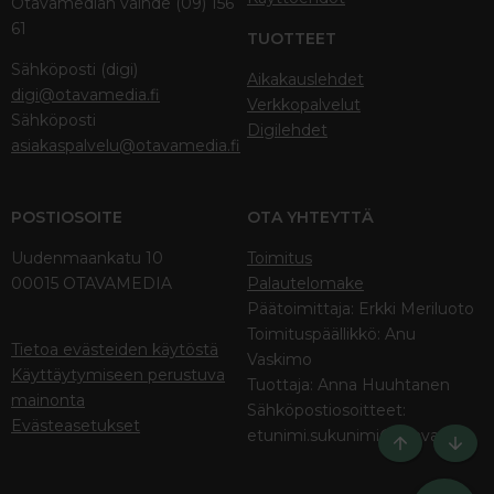
Otavamedian vaihde (09) 156
61
TUOTTEET
Sähköposti (digi)
Aikakauslehdet
digi@otavamedia.fi
Verkkopalvelut
Sähköposti
Digilehdet
asiakaspalvelu@otavamedia.fi
POSTIOSOITE
OTA YHTEYTTÄ
Uudenmaankatu 10
Toimitus
00015 OTAVAMEDIA
Palautelomake
Päätoimittaja: Erkki Meriluoto
Toimituspäällikkö: Anu
Tietoa evästeiden käytöstä
Vaskimo
Käyttäytymiseen perustuva
Tuottaja: Anna Huuhtanen
mainonta
Sähköpostiosoitteet:
Evästeasetukset
etunimi.sukunimi@otava.fi
Ylös
Bott