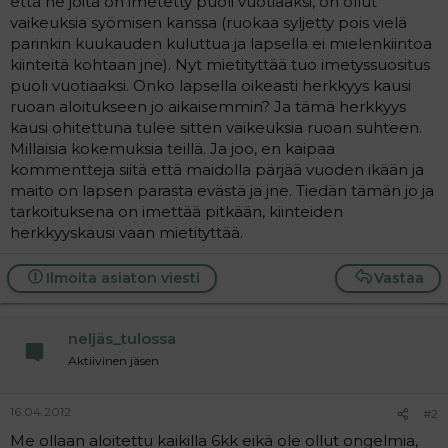
että ne joita on imetetty puoli vuotiaaksi, on ollut
a
vaikeuksia syömisen kanssa (ruokaa syljetty pois vielä
j
parinkin kuukauden kuluttua ja lapsella ei mielenkiintoa
a
kiinteitä kohtaan jne). Nyt mietityttää tuo imetyssuositus
puoli vuotiaaksi. Onko lapsella oikeasti herkkyys kausi
ruoan aloitukseen jo aikaisemmin? Ja tämä herkkyys
kausi ohitettuna tulee sitten vaikeuksia ruoan suhteen.
Millaisia kokemuksia teillä. Ja joo, en kaipaa
kommentteja siitä että maidolla pärjää vuoden ikään ja
maito on lapsen parasta evästä ja jne. Tiedän tämän jo ja
tarkoituksena on imettää pitkään, kiinteiden
herkkyyskausi vaan mietityttää.
Ilmoita asiaton viesti
Vastaa
neljäs_tulossa
Aktiivinen jäsen
16.04.2012
#2
Me ollaan aloitettu kaikilla 6kk eikä ole ollut ongelmia,