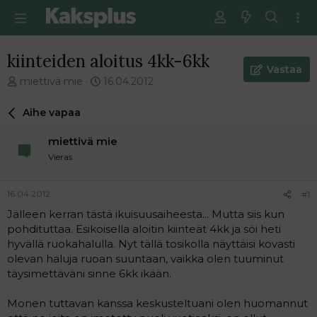
kiinteiden aloitus 4kk-6kk
Vastaa
V
E
miettivä mie
16.04.2012
i
n
e
s
Aihe vapaa
s
i
t
m
miettivä mie
i
m
Vieras
k
ä
e
i
t
n
16.04.2012
#1
j
e
Jälleen kerran tästä ikuisuusaiheesta... Mutta siis kun
u
n
pohdituttaa. Esikoisella aloitin kiinteät 4kk ja söi heti
n
v
a
i
hyvällä ruokahalulla. Nyt tällä tosikolla näyttäisi kovasti
l
e
olevan haluja ruoan suuntaan, vaikka olen tuuminut
o
s
täysimettäväni sinne 6kk ikään.
i
t
t
i
Monen tuttavan kanssa keskusteltuani olen huomannut
t