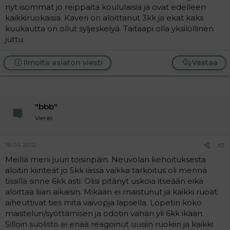
nyt isommat jo reippaita koululaisia ja ovat edelleen
kaikkiruokaisia. Kaveri on aloittanut 3kk ja ekat kaks
kuukautta on ollut syljeskelyä. Taitaapi olla yksilöllinen
juttu.
Ilmoita asiaton viesti
Vastaa
"bbb"
Vieras
16.04.2012
#3
Meillä meni juuri toisinpäin. Neuvolan kehoituksesta
aloitin kiinteät jo 5kk iässä vaikka tarkoitus oli mennä
tissillä sinne 6kk asti. Olisi pitänyt uskoia itseään eikä
aloittaa liian aikaisin. Mikään ei maistunut ja kaikki ruoat
aiheuttivat ties mitä vaivopja lapsella. Lopetin koko
maistelun/syöttämisen ja odotin vähän yli 6kk ikään.
Silloin suolisto ei enää reagoinut uusiin ruokiin ja kaikki