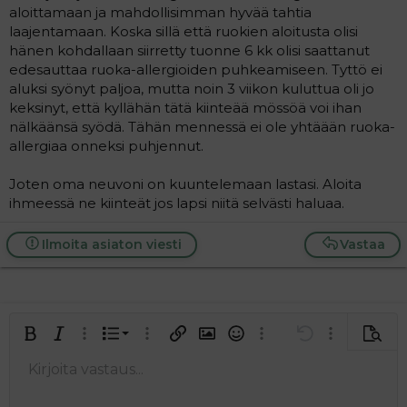
aloittamaan ja mahdollisimman hyvää tahtia
laajentamaan. Koska sillä että ruokien aloitusta olisi
hänen kohdallaan siirretty tuonne 6 kk olisi saattanut
edesauttaa ruoka-allergioiden puhkeamiseen. Tyttö ei
aluksi syönyt paljoa, mutta noin 3 viikon kuluttua oli jo
keksinyt, että kyllähän tätä kiinteää mössöä voi ihan
nälkäänsä syödä. Tähän mennessä ei ole yhtäään ruoka-
allergiaa onneksi puhjennut.
Joten oma neuvoni on kuuntelemaan lastasi. Aloita
ihmeessä ne kiinteät jos lapsi niitä selvästi haluaa.
Ilmoita asiaton viesti
Vastaa
Järjestetty lista
Lihavoitu
Kursivoitu
Laajennettuun editoriin…
Lista
Laajennettuun editoriin…
Lisää hyperlinkki
Lisää kuva
Hymiöt
Laajennettuun editorii
Kumoa
Laajennettuu
Esikat
Järjestämätön lista
Kirjoita vastaus...
Tasaa vasemmalle
9
Normal
Tallenna luonnos
Arial
Fontin koko
Tasaus
Lainaus
Tee uudelleen
Lisää video/media
BBCode-näkymä
Tekstiväri
Paragraph format
Lisää taulukko
Poista muotoilu
Kirjasintyyli
Insert horizontal line
Luonnokset
Yliviivaa
Spoiler
Alleviivattu
Koodi
Rivinsisäinen koodi
Rivinsisäinen spoiler
10
Poista luonnos
Book Antiqua
Suurenna sisennystä
Heading 1
Keskitä