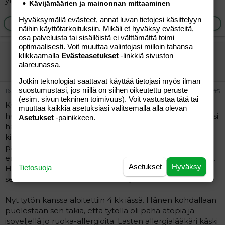
yksilöllisyys.
Kävijämäärien ja mainonnan mittaaminen
Hyväksymällä evästeet, annat luvan tietojesi käsittelyyn
Ilmoita asiaton viesti
Vastaa
näihin käyttötarkoituksiin. Mikäli et hyväksy evästeitä,
osa palveluista tai sisällöistä ei välttämättä toimi
optimaalisesti. Voit muuttaa valintojasi milloin tahansa
eikös
klikkaamalla
Evästeasetukset
-linkkiä sivuston
alareunassa.
Vieras
Jotkin teknologiat saattavat käyttää tietojasi myös ilman
suostumustasi, jos niillä on siihen oikeutettu peruste
16.04.2012
#5
(esim. sivun tekninen toimivuus). Voit vastustaa tätä tai
Kyllähän sanotaan, että syömisenkin suhteen on omat
muuttaa kaikkia asetuksiasi valitsemalla alla olevan
herkkyyskautensa. Ja ilmeisesti teillä selvästi lapsella olisi
Asetukset
-painikkeen.
haluja syödä. Meillä ensimmäisen kohdalla aloitettiin
kiinteät 3,5 kk, koska poika söi tosi paljon maitoa
päivässä ja jatkuvasti. Ja hänen kohdallaan heti
ensimmäisestä lusikasta huomasi, että ratkaisu oli oikea.
Asetukset
Hyväksy
Tietosuoja
Hän oikein nautti kiinteiden syömisestä jo tuolloin. Ei
selvästikkään enään maito riittänyt.
Nyt tytön kanssa aloitettiin 4 kk iässä. Hänen kohdallaan
puolestaan sen takia, että tytöllä oli paha atopia ja
isoveljellä jo ruoka-allergioita. Lasten allergialääkäri käski