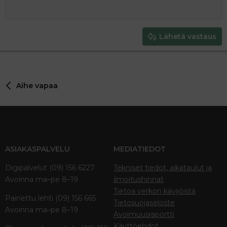
12
Courier New
Pienennä sisennystä
Tasaa oikealle
Heading 2
15
Georgia
Justify text
Heading 3
Lähetä vastaus
18
Tahoma
22
Times New Roman
26
Trebuchet MS
Aihe vapaa
Verdana
ASIAKASPALVELU
MEDIATIEDOT
Digipalvelut (09) 156 6227
Tekniset tiedot, aikataulut ja
Avoinna ma–pe 8–19
ilmoitushinnat
Tietoa verkon kävijöistä
Painettu lehti (09) 156 665
Tietosuojaseloste
Avoinna ma–pe 8–19
Avoimuusraportti
Käyttöehdot