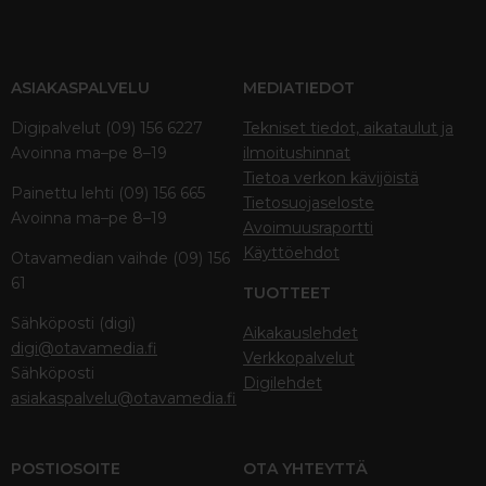
ASIAKASPALVELU
MEDIATIEDOT
Digipalvelut (09) 156 6227
Tekniset tiedot, aikataulut ja
Avoinna ma–pe 8–19
ilmoitushinnat
Tietoa verkon kävijöistä
Painettu lehti (09) 156 665
Tietosuojaseloste
Avoinna ma–pe 8–19
Avoimuusraportti
Käyttöehdot
Otavamedian vaihde (09) 156
61
TUOTTEET
Sähköposti (digi)
Aikakauslehdet
digi@otavamedia.fi
Verkkopalvelut
Sähköposti
Digilehdet
asiakaspalvelu@otavamedia.fi
POSTIOSOITE
OTA YHTEYTTÄ