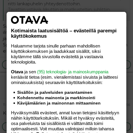
riitti lankapuhelin yhteydenottoihin.
Tavattiin ystäviä, liikuttiin ja matkusteltiin, juhlittiin.
Click to expand...
En opiskelija-aikanakaan mitenkään erityisemmin
muistaakseni köyhäillyt. Oli opintorahat ja lainat otettiin.
Samanlaista elämää minullakin. Elin vuoteen 2011 asti
Myöhemmin opiskelin lisää ja kävin lomilla ja
Kotimaista laatusisältöä – evästeillä parempi
viikonloppuisin töissä, jotta pääsin ulkomaille
ilman nettiä kotona. Monta vuotta nettitaukoa sen
käyttökokemus
matkustamaan ja oli muutenkin hieman leveämpää
jälkeen, kun lapset muuttivat omilleen.
käyttää rahaa.
Spotify:ssa on hyvä filosofia-luentosarja omana itsenään
Haluamme tarjota sinulle parhaan mahdollisen
elämisestä.
käyttökokemuksen ja laadukkaat sisällöt, siksi
käytämme tällä sivustolla evästeitä ja vastaavia
teknologioita.
Ilmoita asiaton viesti
Vastaa
Otava
ja sen
(95) teknologia- ja mainoskumppania
keräävät tietoa (esim. vierailemis­tasi sivuista ja laitteesi
vierailija
ominaisuuk­sista) seuraaviin käyttötarkoituksiin:
Vieras
Sisällön ja palveluiden parantaminen
Kohdennettu mainonta ja markkinointi
Kävijämäärien ja mainonnan mittaaminen
11.06.2026
#136
Kultainen 80-luku.
Hyväksymällä evästeet, annat luvan tietojesi käsittelyyn
näihin käyttötarkoituksiin. Mikäli et hyväksy evästeitä,
osa palveluista tai sisällöistä ei välttämättä toimi
Ilmoita asiaton viesti
Vastaa
optimaalisesti. Voit muuttaa valintojasi milloin tahansa