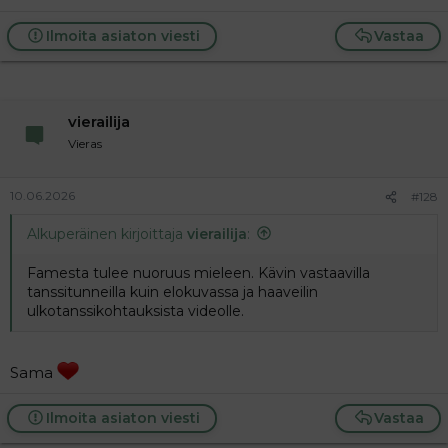
Ilmoita asiaton viesti
Vastaa
vierailija
Vieras
10.06.2026
#128
Alkuperäinen kirjoittaja
vierailija
:
Famesta tulee nuoruus mieleen. Kävin vastaavilla
tanssitunneilla kuin elokuvassa ja haaveilin
ulkotanssikohtauksista videolle.
Sama
Ilmoita asiaton viesti
Vastaa