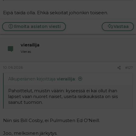
a
j
Eipä taida olla. Ehkä sekoitat johonkin toiseen.
a
Ilmoita asiaton viesti
Vastaa
vierailija
Vieras
10.06.2026
#127
Alkuperäinen kirjoittaja
vierailija
:
Pahoittelut, muistin väärin: kyseessä ei kai ollut ihan
lapset vaan nuoret naiset, useita raiskauksista on siis
saanut tuomion.
Niin siis Bill Cosby, ei Pulmusten Ed O'Neill.
Joo, melkoinen järkytys.