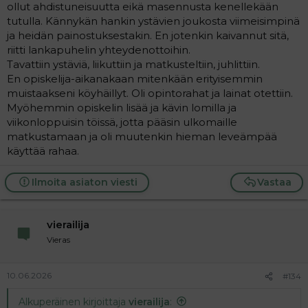
ollut ahdistuneisuutta eikä masennusta kenellekään
tutulla. Kännykän hankin ystävien joukosta viimeisimpinä
ja heidän painostuksestakin. En jotenkin kaivannut sitä,
riitti lankapuhelin yhteydenottoihin.
Tavattiin ystäviä, liikuttiin ja matkusteltiin, juhlittiin.
En opiskelija-aikanakaan mitenkään erityisemmin
muistaakseni köyhäillyt. Oli opintorahat ja lainat otettiin.
Myöhemmin opiskelin lisää ja kävin lomilla ja
viikonloppuisin töissä, jotta pääsin ulkomaille
matkustamaan ja oli muutenkin hieman leveämpää
käyttää rahaa.
Ilmoita asiaton viesti
Vastaa
vierailija
Vieras
10.06.2026
#134
Alkuperäinen kirjoittaja
vierailija
: