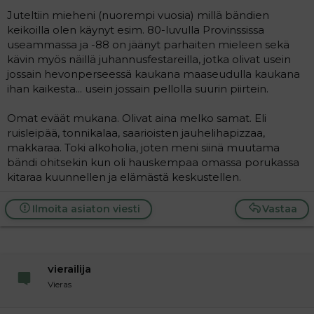
Juteltiin mieheni (nuorempi vuosia) millä bändien
keikoilla olen käynyt esim. 80-luvulla Provinssissa
useammassa ja -88 on jäänyt parhaiten mieleen sekä
kävin myös näillä juhannusfestareilla, jotka olivat usein
jossain hevonperseessä kaukana maaseudulla kaukana
ihan kaikesta... usein jossain pellolla suurin piirtein.
Omat eväät mukana. Olivat aina melko samat. Eli
ruisleipää, tonnikalaa, saarioisten jauhelihapizzaa,
makkaraa. Toki alkoholia, joten meni siinä muutama
bändi ohitsekin kun oli hauskempaa omassa porukassa
kitaraa kuunnellen ja elämästä keskustellen.
Ilmoita asiaton viesti
Vastaa
vierailija
Vieras