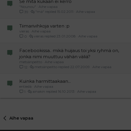
Se mitä kukaan ei kerro
"Nounou"
Aihe vapaa
"mä"
15.02.2011
Aihe vapaa
39
Tiimarivihkoja varten :p
vieras
Aihe vapaa
vieras
23.01.2008
Aihe vapaa
0
Facebookissa.. mikä huijaus toi yksi ryhmä on,
jonka nimi muuttuu vähän väliä?
metsänpeitto
Aihe vapaa
metsänpeitto
22.07.2009
Aihe vapaa
12
Kuinka harmittaakaan...
entiedä
Aihe vapaa
ainakin
16.10.2013
Aihe vapaa
1
Aihe vapaa