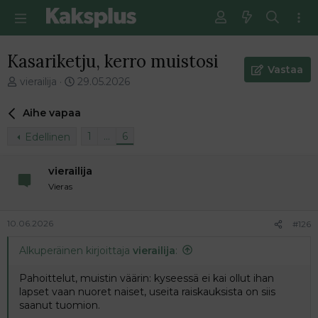
Kasariketju, kerro muistosi
Vastaa
V
E
vierailija
29.05.2026
i
n
e
s
Aihe vapaa
s
i
t
m
1
…
6
Edellinen
i
m
k
ä
vierailija
e
i
Vieras
t
n
j
e
u
n
10.06.2026
#126
n
v
a
i
Alkuperäinen kirjoittaja
vierailija
:
l
e
o
s
Pahoittelut, muistin väärin: kyseessä ei kai ollut ihan
i
t
lapset vaan nuoret naiset, useita raiskauksista on siis
t
i
saanut tuomion.
t