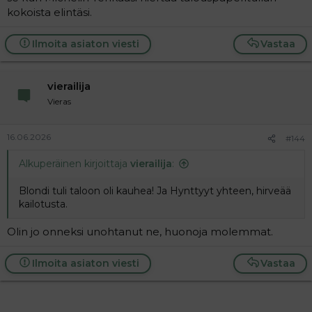
kokoista elintäsi.
Ilmoita asiaton viesti
Vastaa
vierailija
Vieras
16.06.2026
#144
Alkuperäinen kirjoittaja
vierailija
:
Blondi tuli taloon oli kauhea! Ja Hynttyyt yhteen, hirveää
kailotusta.
Olin jo onneksi unohtanut ne, huonoja molemmat.
Ilmoita asiaton viesti
Vastaa