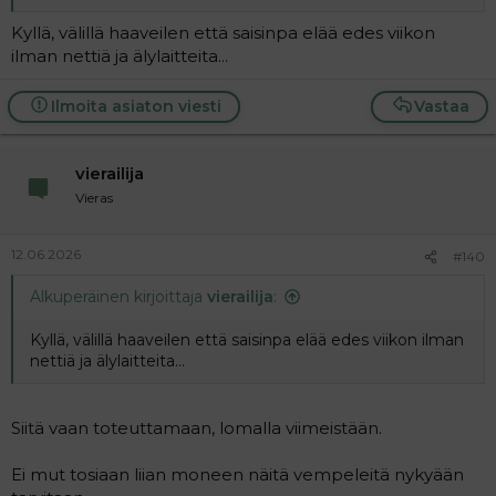
Kyllä, välillä haaveilen että saisinpa elää edes viikon
ilman nettiä ja älylaitteita...
Ilmoita asiaton viesti
Vastaa
vierailija
Vieras
12.06.2026
#140
Alkuperäinen kirjoittaja
vierailija
:
Kyllä, välillä haaveilen että saisinpa elää edes viikon ilman
nettiä ja älylaitteita...
Siitä vaan toteuttamaan, lomalla viimeistään.
Ei mut tosiaan liian moneen näitä vempeleitä nykyään