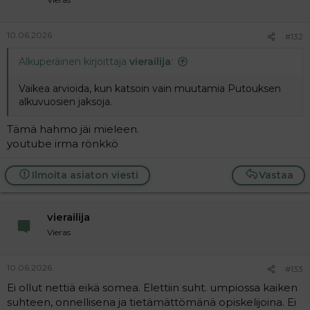
10.06.2026
#132
Alkuperäinen kirjoittaja
vierailija
:
Vaikea arvioida, kun katsoin vain muutamia Putouksen
alkuvuosien jaksoja.
Tämä hahmo jäi mieleen.
youtube irma rönkkö
Ilmoita asiaton viesti
Vastaa
vierailija
Vieras
10.06.2026
#133
Ei ollut nettiä eikä somea. Elettiin suht. umpiossa kaiken
suhteen, onnellisena ja tietämättömänä opiskelijoina. Ei