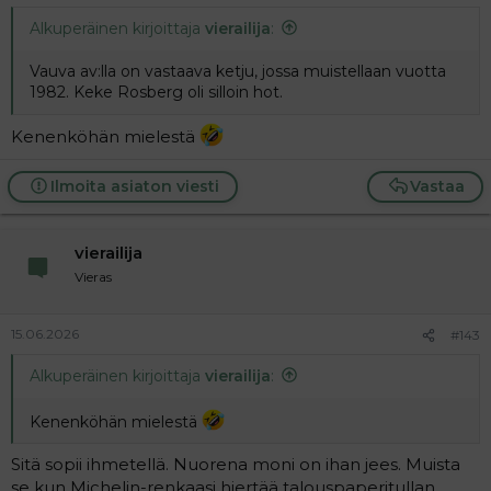
Alkuperäinen kirjoittaja
vierailija
:
Vauva av:lla on vastaava ketju, jossa muistellaan vuotta
1982. Keke Rosberg oli silloin hot.
Kenenköhän mielestä
Ilmoita asiaton viesti
Vastaa
vierailija
Vieras
15.06.2026
#143
Alkuperäinen kirjoittaja
vierailija
:
Kenenköhän mielestä
Sitä sopii ihmetellä. Nuorena moni on ihan jees. Muista
se kun Michelin-renkaasi hiertää talouspaperitullan