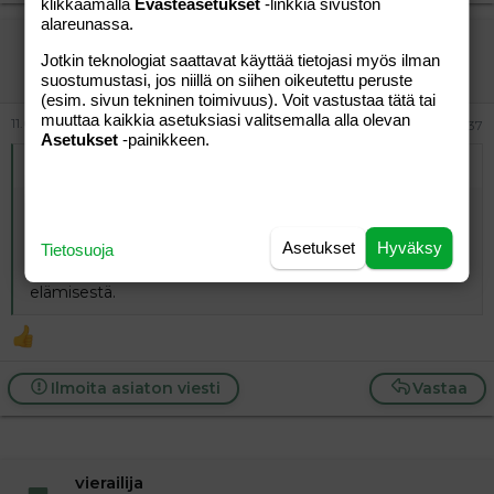
klikkaamalla
Evästeasetukset
-linkkiä sivuston
alareunassa.
vierailija
Jotkin teknologiat saattavat käyttää tietojasi myös ilman
Vieras
suostumustasi, jos niillä on siihen oikeutettu peruste
(esim. sivun tekninen toimivuus). Voit vastustaa tätä tai
muuttaa kaikkia asetuksiasi valitsemalla alla olevan
11.06.2026
#137
Asetukset
-painikkeen.
Alkuperäinen kirjoittaja
vierailija
:
Samanlaista elämää minullakin. Elin vuoteen 2011 asti
ilman nettiä kotona. Monta vuotta nettitaukoa sen
Asetukset
Hyväksy
jälkeen, kun lapset muuttivat omilleen.
Tietosuoja
Spotify:ssa on hyvä filosofia-luentosarja omana itsenään
elämisestä.
Ilmoita asiaton viesti
Vastaa
vierailija