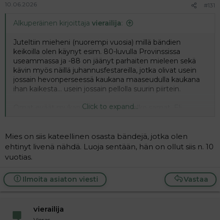
10.06.2026
#131
Alkuperäinen kirjoittaja
vierailija
:
Juteltiin mieheni (nuorempi vuosia) millä bändien
keikoilla olen käynyt esim. 80-luvulla Provinssissa
useammassa ja -88 on jäänyt parhaiten mieleen sekä
kävin myös näillä juhannusfestareilla, jotka olivat usein
jossain hevonperseessä kaukana maaseudulla kaukana
ihan kaikesta... usein jossain pellolla suurin piirtein.
Click to expand...
Omat eväät mukana. Olivat aina melko samat. Eli
ruisleipää, tonnikalaa, saarioisten jauhelihapizzaa,
makkaraa. Toki alkoholia, joten meni siinä muutama
bändi ohitsekin kun oli hauskempaa omassa porukassa
Mies on siis kateellinen osasta bändejä, jotka olen
kitaraa kuunnellen ja elämästä keskustellen.
ehtinyt livenä nähdä. Luoja sentään, hän on ollut siis n. 10
vuotias.
Ilmoita asiaton viesti
Vastaa
vierailija
Vieras