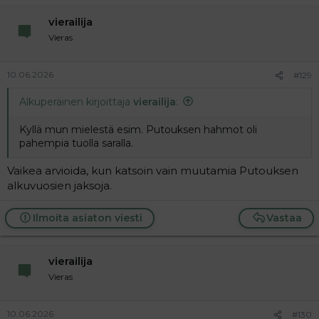
vierailija
Vieras
10.06.2026
#129
Alkuperäinen kirjoittaja
vierailija
:
Kyllä mun mielestä esim. Putouksen hahmot oli
pahempia tuolla saralla.
Vaikea arvioida, kun katsoin vain muutamia Putouksen
alkuvuosien jaksoja.
Ilmoita asiaton viesti
Vastaa
vierailija
Vieras
10.06.2026
#130