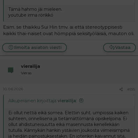
Tämä hahmo jäi mieleen.
youtube irma rönkkö
Esim. se thaikku Sui Hin tmv. ai että stereotyppisesti
kaikki thai-naiset ovat hömppiä seksityöläisiä, mauton oli.
Ilmoita asiaton viesti
Vastaa
vierailija
Vieras
10.06.2026
#135
Alkuperäinen kirjoittaja
vierailija
:
Ei ollut nettiä eikä somea. Elettiin suht. umpiossa kaiken
suhteen, onnellisena ja tietämättömänä opiskelijoina. Ei
ollut ahdistuneisuutta eikä masennusta kenellekään
tutulla. Kännykän hankin ystävien joukosta viimeisimpinä
ja heidän painostuksestakin. En jotenkin kaivannut sitä,