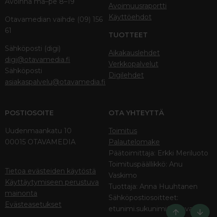
Avoinna ma–pe 8–19
Avoimuusraportti
Käyttöehdot
Otavamedian vaihde (09) 156
61
TUOTTEET
Sähköposti (digi)
Aikakauslehdet
digi@otavamedia.fi
Verkkopalvelut
Sähköposti
Digilehdet
asiakaspalvelu@otavamedia.fi
POSTIOSOITE
OTA YHTEYTTÄ
Uudenmaankatu 10
Toimitus
00015 OTAVAMEDIA
Palautelomake
Päätoimittaja: Erkki Meriluoto
Toimituspäällikkö: Anu
Tietoa evästeiden käytöstä
Vaskimo
Käyttäytymiseen perustuva
Tuottaja: Anna Huuhtanen
mainonta
Sähköpostiosoitteet:
Evästeasetukset
etunimi.sukunimi@otava.fi