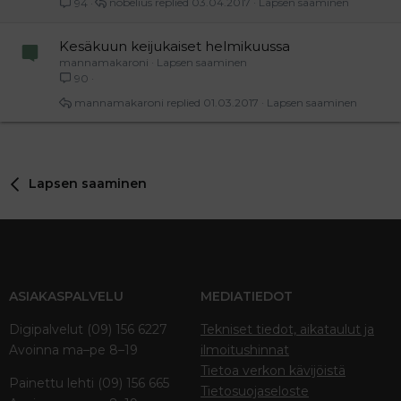
nobelius
03.04.2017
Lapsen saaminen
94
Kesäkuun keijukaiset helmikuussa
mannamakaroni
Lapsen saaminen
90
mannamakaroni
01.03.2017
Lapsen saaminen
Lapsen saaminen
ASIAKASPALVELU
MEDIATIEDOT
Digipalvelut (09) 156 6227
Tekniset tiedot, aikataulut ja
Avoinna ma–pe 8–19
ilmoitushinnat
Tietoa verkon kävijöistä
Painettu lehti (09) 156 665
Tietosuojaseloste