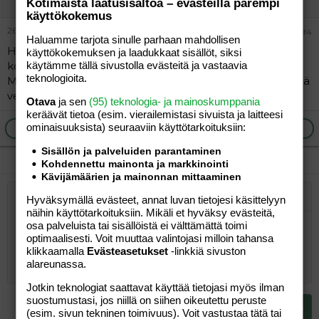
Kotimaista laatusisältöä – evästeillä parempi
käyttökokemus
26.12.2005
#4
Haluamme tarjota sinulle parhaan mahdollisen
Hei! Kertokaas muutkin Hämeenlinnassa synnyttäneet
käyttökokemuksen ja laadukkaat sisällöt, siksi
käytämme tällä sivustolla evästeitä ja vastaavia
kokemuksistanne, olisin kiinnostunut kuulemaan.
teknologioita.
Montako perhehuonetta? Onko mahdollisuus synnyttää
vedessä?
Otava
ja sen
(95) teknologia- ja mainoskumppania
keräävät tietoa (esim. vierailemis­tasi sivuista ja laitteesi
ominaisuuk­sista) seuraaviin käyttötarkoituksiin:
Ilmoita asiaton viesti
Vastaa
Sisällön ja palveluiden parantaminen
Kohdennettu mainonta ja markkinointi
Kävijämäärien ja mainonnan mittaaminen
Hyväksymällä evästeet, annat luvan tietojesi käsittelyyn
Järjestetty lista
Lihavoitu
Kursivoitu
Laajennettuun editoriin…
Lista
Laajennettuun editoriin…
Lisää hyperlinkki
Lisää kuva
Hymiöt
Laajennettuun editorii
Kumoa
Laajennettuu
Esikat
näihin käyttötarkoituksiin. Mikäli et hyväksy evästeitä,
osa palveluista tai sisällöistä ei välttämättä toimi
Järjestämätön lista
Kirjoita vastaus...
Tasaa vasemmalle
9
Normal
Tallenna luonnos
Arial
Fontin koko
Tasaus
Lainaus
Tee uudelleen
Lisää video/media
BBCode-näkymä
Tekstiväri
Paragraph format
Lisää taulukko
Poista muotoilu
Kirjasintyyli
Insert horizontal line
Luonnokset
Yliviivaa
Spoiler
Alleviivattu
Koodi
Rivinsisäinen koodi
Rivinsisäinen spoiler
optimaalisesti. Voit muuttaa valintojasi milloin tahansa
10
Poista luonnos
Book Antiqua
Suurenna sisennystä
Heading 1
klikkaamalla
Evästeasetukset
-linkkiä sivuston
Keskitä
alareunassa.
12
Courier New
Pienennä sisennystä
Tasaa oikealle
Heading 2
Jotkin teknologiat saattavat käyttää tietojasi myös ilman
15
Georgia
suostumustasi, jos niillä on siihen oikeutettu peruste
Justify text
Heading 3
Lähetä vastaus
18
(esim. sivun tekninen toimivuus). Voit vastustaa tätä tai
Tahoma