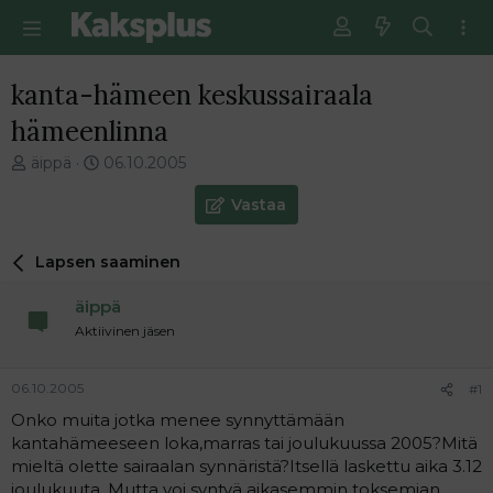
kanta-hämeen keskussairaala
hämeenlinna
V
E
äippä
06.10.2005
i
n
e
s
Vastaa
s
i
t
m
Lapsen saaminen
i
m
k
ä
äippä
e
i
t
n
Aktiivinen jäsen
j
e
u
n
06.10.2005
#1
n
v
a
i
Onko muita jotka menee synnyttämään
l
e
kantahämeeseen loka,marras tai joulukuussa 2005?Mitä
o
s
mieltä olette sairaalan synnäristä?Itsellä laskettu aika 3.12
i
t
joulukuuta .Mutta voi syntyä aikasemmin toksemian