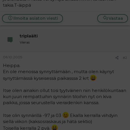
t
i
takia.T-äippä
t
a
j
Ilmoita asiaton viesti
Vastaa
a
triplaäiti
Vieras
06.10.2005
#2
Heippa.
En ole menossa synnyttämään , mutta olen käynyt
synyttämässä kyseisessä paikasssa 2 krt
Itse olen ainakin ollut tosi tyytväinen niin henkilökuntaan
kun juuri rempattuihin synnärin tiloihin nyt on kiva
paikka, jossa seurustella vieraidenkin kanssa.
Itse olin synnärillä -97 ja 03
Ekalla kerralla viihdyin
siellä viikon (kaksosraskaus ja hätä sektio)
Toisella kerralla 2 pvä.