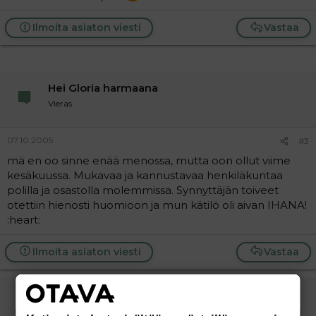
Ilmoita asiaton viesti
Vastaa
Hei Gloria harmaana
Vieras
07.10.2005
#3
mä en oo sinne enää menossa, mutta oon ollut viime
kesäkuussa. Mukavaa ja kannustavaa henkiläkuntaa
polilla ja osastolla molemmissa. Synnyttäjän toiveet
otettiin hienosti huomioon ja mun kätilö oli aivan IHANA!
:heart:
Ilmoita asiaton viesti
Vastaa
Friidaliina
Uusi jäsen