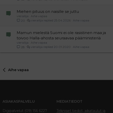
Miehen pituus on naisille se juttu
vierailija
Aihe vapaa
vierailija
25.04.2026
Aihe vapaa
20
Mamun mielestä Suomi ei ole rasistinen maa ja
toivoo Halla-ahosta seuraavaa pääministeriä
vierailija
Aihe vapaa
vierailija
20.01.2020
Aihe vapaa
28
Aihe vapaa
ASIAKASPALVELU
MEDIATIEDOT
Digipalvelut (09) 156 6227
Tekniset tiedot, aikataulut ja