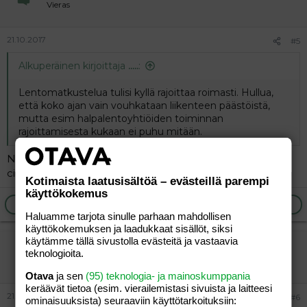
Vieras
21.10.2017
#5
Alkuperäinen kirjoittaja
.....
:
Lentomatkustelua tulisi kyllä rajoittaa roimasti. Hullua,
että koko ajan vain vouhkataan liikenteen päästöistä,
mutta esim halpalentoyhtiöiden toiminnan
rajoittamisesta kukaan ei puhu mitään.
Niinpä. Yhden kaukolennon päästöt vastaa
citymaasturin parin kolmen vuoden ajoja.
Kotimaista laatusisältöä – evästeillä parempi
käyttökokemus
Ilmoita asiaton viesti
Vastaa
Haluamme tarjota sinulle parhaan mahdollisen
käyttökokemuksen ja laadukkaat sisällöt, siksi
käytämme tällä sivustolla evästeitä ja vastaavia
vierailija
teknologioita.
Vieras
Otava
ja sen
(95) teknologia- ja mainoskumppania
keräävät tietoa (esim. vierailemis­tasi sivuista ja laitteesi
21.10.2017
#6
ominaisuuk­sista) seuraaviin käyttötarkoituksiin: