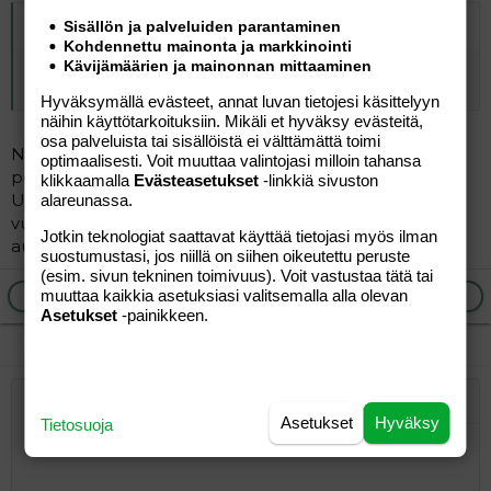
Alkuperäinen kirjoittaja
vierailija
:
Sisällön ja palveluiden parantaminen
Kohdennettu mainonta ja markkinointi
Kävijämäärien ja mainonnan mittaaminen
Niinpä. Yhden kaukolennon päästöt vastaa citymaasturin
parin kolmen vuoden ajoja.
Hyväksymällä evästeet, annat luvan tietojesi käsittelyyn
näihin käyttötarkoituksiin. Mikäli et hyväksy evästeitä,
osa palveluista tai sisällöistä ei välttämättä toimi
Niin, siis yhden matkustajan kohdalta, Esim boeing 747
optimaalisesti. Voit muuttaa valintojasi milloin tahansa
polttaa 150 000 litraa 10 tunnin lennolla, eli esim. Suomi
klikkaamalla
Evästeasetukset
-linkkiä sivuston
Usa matkalla yhteen suuntaan. Minulla menee
alareunassa.
vuodessa autoon noin 500litraa, eli ajaisin 300 vuotta
Jotkin teknologiat saattavat käyttää tietojasi myös ilman
autollani tuolla yhdellä lentokoneen tankkauksella.
suostumustasi, jos niillä on siihen oikeutettu peruste
(esim. sivun tekninen toimivuus). Voit vastustaa tätä tai
muuttaa kaikkia asetuksiasi valitsemalla alla olevan
Ilmoita asiaton viesti
Vastaa
Asetukset
-painikkeen.
Järjestetty lista
Lihavoitu
Kursivoitu
Laajennettuun editoriin…
Lista
Laajennettuun editoriin…
Lisää hyperlinkki
Lisää kuva
Hymiöt
Laajennettuun editorii
Kumoa
Laajennettuu
Esikat
Asetukset
Hyväksy
Tietosuoja
Järjestämätön lista
Kirjoita vastaus...
Tasaa vasemmalle
9
Normal
Tallenna luonnos
Arial
Fontin koko
Tasaus
Lainaus
Tee uudelleen
Lisää video/media
BBCode-näkymä
Tekstiväri
Paragraph format
Lisää taulukko
Poista muotoilu
Kirjasintyyli
Insert horizontal line
Luonnokset
Yliviivaa
Spoiler
Alleviivattu
Koodi
Rivinsisäinen koodi
Rivinsisäinen spoiler
10
Poista luonnos
Book Antiqua
Suurenna sisennystä
Heading 1
Keskitä