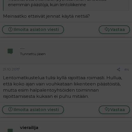
enemmän päästöjä, kuin lentoliikenne
Meinaatko etteivät jennat käytä nettiä?
Ilmoita asiaton viesti
Vastaa
.....
Tunnettu jäsen
21.10.2017
#4
Lentomatkustelua tulisi kyllä rajoittaa roimasti. Hullua,
että koko ajan vain vouhkataan liikenteen päästöistä,
mutta esim halpalentoyhtiöiden toiminnan
rajoittamisesta kukaan ei puhu mitään.
Ilmoita asiaton viesti
Vastaa
vierailija