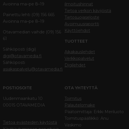
Avoinna ma–pe 8–19
ilmoitushinnat
Tietoa verkon kävijöistä
Painettu lehti (09) 156 665
Tietosuojaseloste
Avoinna ma–pe 8–19
Avoimuusraportti
Käyttöehdot
Otavamedian vaihde (09) 156
61
TUOTTEET
Sähköposti (digi)
Aikakauslehdet
digi@otavamedia.fi
Verkkopalvelut
Sähköposti
Digilehdet
asiakaspalvelu@otavamedia.fi
POSTIOSOITE
OTA YHTEYTTÄ
Uudenmaankatu 10
Toimitus
00015 OTAVAMEDIA
Palautelomake
Päätoimittaja: Erkki Meriluoto
Toimituspäällikkö: Anu
Tietoa evästeiden käytöstä
Vaskimo