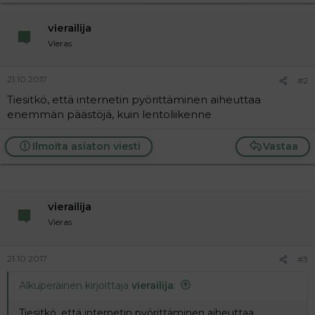
t
i
t
vierailija
a
j
Vieras
a
21.10.2017
#2
Tiesitkö, että internetin pyörittäminen aiheuttaa
enemmän päästöjä, kuin lentoliikenne
Ilmoita asiaton viesti
Vastaa
vierailija
Vieras
21.10.2017
#3
Alkuperäinen kirjoittaja
vierailija
:
Tiesitkö, että internetin pyörittäminen aiheuttaa