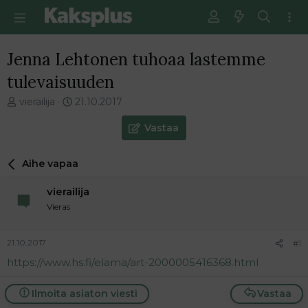
Jenna Lehtonen tuhoaa lastemme
tulevaisuuden
V
E
vierailija
21.10.2017
i
n
e
s
Vastaa
s
i
t
m
Aihe vapaa
i
m
k
ä
vierailija
e
i
t
n
Vieras
j
e
u
n
21.10.2017
#1
n
v
a
i
https://www.hs.fi/elama/art-2000005416368.html
l
e
o
s
Ilmoita asiaton viesti
Vastaa
i
t