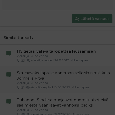
12
Courier New
Pienennä sisennystä
Tasaa oikealle
Heading 2
15
Georgia
Justify text
Heading 3
Lähetä vastaus
18
Tahoma
22
Times New Roman
26
Trebuchet MS
Similar threads
Verdana
HS tietää: väkivalta lopettaa kiusaamisen
vierailija
Aihe vapaa
vierailija
24.11.2017
Aihe vapaa
23
Seuraavaksi lapsille annetaan sellaisia nimiä kuin
Jorma ja Ritva
vierailija
Aihe vapaa
vierailija
18.03.2025
Aihe vapaa
21
Tuhannet Stadissa budjaavat nuoret naiset eivät
saa miestä, vaan jäävät vanhoiksi piioiksi
vierailija
Aihe vapaa
vierailija
19.07.2026
Aihe vapaa
65