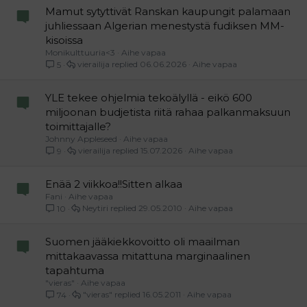
Mamut sytyttivät Ranskan kaupungit palamaan
juhliessaan Algerian menestystä fudiksen MM-
kisoissa
Monikulttuuria<3
Aihe vapaa
vierailija
06.06.2026
Aihe vapaa
5
YLE tekee ohjelmia tekoälyllä - eikö 600
miljoonan budjetista riitä rahaa palkanmaksuun
toimittajalle?
Johnny Appleseed
Aihe vapaa
vierailija
15.07.2026
Aihe vapaa
9
Enää 2 viikkoa!!Sitten alkaa
Fani
Aihe vapaa
Neytiri
29.05.2010
Aihe vapaa
10
Suomen jääkiekkovoitto oli maailman
mittakaavassa mitattuna marginaalinen
tapahtuma
"vieras"
Aihe vapaa
"vieras"
16.05.2011
Aihe vapaa
74