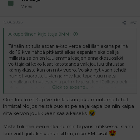
Vieras
15.06.2026
#57
Alkuperäinen kirjoittaja
9MM.
:
Tänään sit tulis espania-kap verde peli illan ekana pelinä
klo 19 kiva nähdä pitkästä aikaa espanian eka peli ja
millasta se on on kuulemma kisojen ennakkosuosikki
voittajaksi koko kisat katotaanpa vaik joutuu tihrustaa
kännykkästä kun on mtv vuoro. Voisko nyt vaan tehdä
näin et vuorottelu ylen ja mtv kaa tapahtuu matsi
kerrallaan et nyt espania peli mtv ja sit klo 10alkava peli
Click to expand...
yle ja seuraava sit taas mtv. Tietääkö joku mikä on
tänään klo 10alkava peli?
Oon luullu et Kap Verdellä asuu joku muutama tuhat
ihmistä! No jos heistä puolet pelaa jalkapalloa niin kaipa
siitä kelvon joukkueen saa aikaiseksi
Mistä tuli mieleen ehkä huimin tapaus futiksessa: Islanti
kun voitti joitakin vuosia sitten, oliko EM-kisat