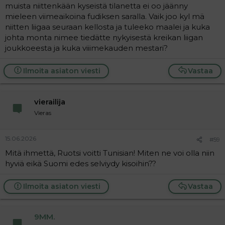
muista niittenkään kyseistä tilanetta ei oo jäänny
mieleen viimeaikoina fudiksen saralla. Vaik joo kyl mä
niitten liigaa seuraan kellosta ja tuleeko maalei ja kuka
johta monta nimee tiedätte nykyisestä kreikan liigan
joukkoeesta ja kuka viiimekauden mestari?
Ilmoita asiaton viesti
Vastaa
vierailija
Vieras
15.06.2026
#59
Mitä ihmettä, Ruotsi voitti Tunisian! Miten ne voi olla niin
hyviä eikä Suomi edes selviydy kisoihin??
Ilmoita asiaton viesti
Vastaa
9MM.