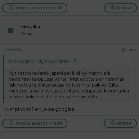
a
Ilmoita asiaton viesti
Vastaa
j
a
vierailija
Vieras
15.06.2026
#52
Alkuperäinen kirjoittaja
9MM.
:
Nyt katoin hollanti- japani peliä oli kyl huono erä
mollemmilta lopussa vähän. Mut odottais ennemmän
riskinottoa hyökkäyksessä et tulis niitä paikkoi. Eikä
mitää nolla nolla nyhjäystä. Maalia reippaasti kummatkin
hakeen kolme pistettä on kolme pistettä
Kumpi voitti? en jaksa googlaa
Ilmoita asiaton viesti
Vastaa