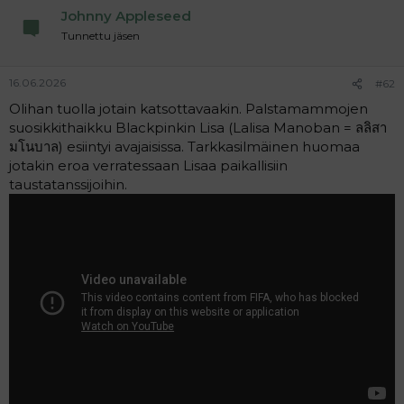
Johnny Appleseed
Tunnettu jäsen
16.06.2026
#62
Olihan tuolla jotain katsottavaakin. Palstamammojen
suosikkithaikku Blackpinkin Lisa (Lalisa Manoban = ลลิสา
มโนบาล) esiintyi avajaisissa. Tarkkasilmäinen huomaa
jotakin eroa verratessaan Lisaa paikallisiin
taustatanssijoihin.