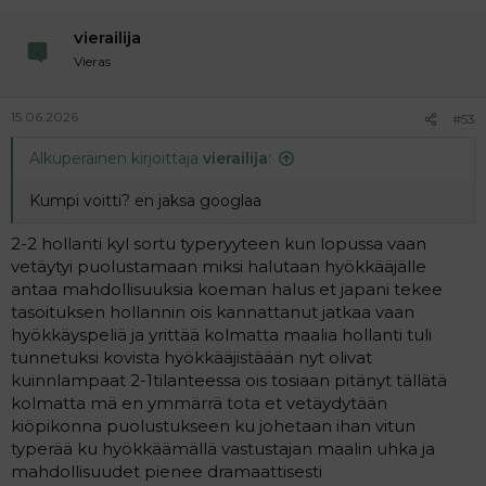
vierailija
Vieras
15.06.2026
#53
Alkuperäinen kirjoittaja
vierailija
:
Kumpi voitti? en jaksa googlaa
2-2 hollanti kyl sortu typeryyteen kun lopussa vaan
vetäytyi puolustamaan miksi halutaan hyökkääjälle
antaa mahdollisuuksia koeman halus et japani tekee
tasoituksen hollannin ois kannattanut jatkaa vaan
hyökkäyspeliä ja yrittää kolmatta maalia hollanti tuli
tunnetuksi kovista hyökkääjistäään nyt olivat
kuinnlampaat 2-1tilanteessa ois tosiaan pitänyt tällätä
kolmatta mä en ymmärrä tota et vetäydytään
kiöpikonna puolustukseen ku johetaan ihan vitun
typerää ku hyökkäämällä vastustajan maalin uhka ja
mahdollisuudet pienee dramaattisesti