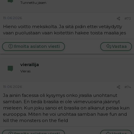
Tunnettu jäsen
19.06.2026
#73
Hieno voitto meksikolta. Ja siitä pidin ettei vetäydytty
vaan puolustaan vaan koitettiin hakee toista maalia jes
Ilmoita asiaton viesti
Vastaa
vierailija
Vieras
19.06.2026
#74
Ja ainiin facessa oli kysymys onko jrasilia unohtanut
samban. En tiedä brasilia ei ole viimevuosina jäännyt
mieleen. Kun joku sanoi et brasilia on alkanut pelaa kuin
eurooppa. Miten he voi unohtaa samban have fun and
kill the monsters on the field
Ilmoita asiaton viesti
Vastaa