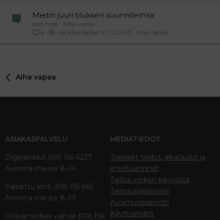
Mietin juuri tiluksen suunnitelmia
kilttimies
Aihe vapaa
vierailija
22.12.2023
Aihe vapaa
8
Aihe vapaa
ASIAKASPALVELU
MEDIATIEDOT
Digipalvelut (09) 156 6227
Tekniset tiedot, aikataulut ja
Avoinna ma–pe 8–19
ilmoitushinnat
Tietoa verkon kävijöistä
Painettu lehti (09) 156 665
Tietosuojaseloste
Avoinna ma–pe 8–19
Avoimuusraportti
Käyttöehdot
Otavamedian vaihde (09) 156