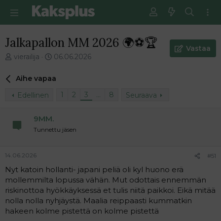
Jalkapallon MM 2026 🌍⚽️🏆
Vastaa
V
E
vierailija
06.06.2026
i
n
e
s
Aihe vapaa
s
i
t
m
1
2
3
…
8
Edellinen
Seuraava
i
m
k
ä
9MM.
e
i
Tunnettu jäsen
t
n
j
e
u
n
14.06.2026
#51
n
v
a
i
Nyt katoin hollanti- japani peliä oli kyl huono erä
l
e
mollemmilta lopussa vähän. Mut odottais ennemmän
o
s
riskinottoa hyökkäyksessä et tulis niitä paikkoi. Eikä mitää
i
t
nolla nolla nyhjäystä. Maalia reippaasti kummatkin
t
i
hakeen kolme pistettä on kolme pistettä
t