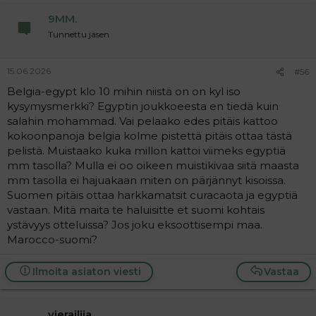
9MM.
Tunnettu jäsen
15.06.2026
#56
Belgia-egypt klo 10 mihin niistä on on kyl iso
kysymysmerkki? Egyptin joukkoeesta en tiedä kuin
salahin mohammad. Vai pelaako edes pitäis kattoo
kokoonpanoja belgia kolme pistettä pitäis ottaa tästä
pelistä. Muistaako kuka millon kattoi viimeks egyptiä
mm tasolla? Mulla ei oo oikeen muistikivaa siitä maasta
mm tasolla ei hajuakaan miten on pärjännyt kisoissa.
Suomen pitäis ottaa harkkamatsit curacaota ja egyptiä
vastaan. Mitä maita te haluisitte et suomi kohtais
ystävyys otteluissa? Jos joku eksoottisempi maa.
Marocco-suomi?
Ilmoita asiaton viesti
Vastaa
vierailija