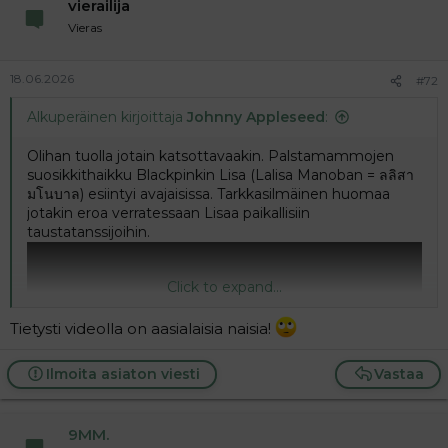
vierailija
Vieras
18.06.2026
#72
Alkuperäinen kirjoittaja
Johnny Appleseed
:
Olihan tuolla jotain katsottavaakin. Palstamammojen
suosikkithaikku Blackpinkin Lisa (Lalisa Manoban = ลลิสา
มโนบาล) esiintyi avajaisissa. Tarkkasilmäinen huomaa
jotakin eroa verratessaan Lisaa paikallisiin
taustatanssijoihin.
Click to expand...
Tietysti videolla on aasialaisia naisia!
Ilmoita asiaton viesti
Vastaa
9MM.