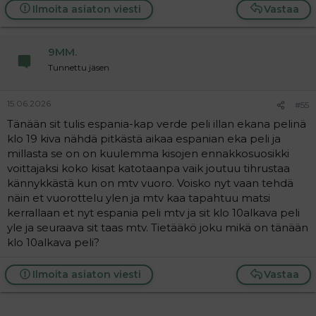
Ilmoita asiaton viesti
Vastaa
9MM.
Tunnettu jäsen
15.06.2026
#55
Tänään sit tulis espania-kap verde peli illan ekana pelinä
klo 19 kiva nähdä pitkästä aikaa espanian eka peli ja
millasta se on on kuulemma kisojen ennakkosuosikki
voittajaksi koko kisat katotaanpa vaik joutuu tihrustaa
kännykkästä kun on mtv vuoro. Voisko nyt vaan tehdä
näin et vuorottelu ylen ja mtv kaa tapahtuu matsi
kerrallaan et nyt espania peli mtv ja sit klo 10alkava peli
yle ja seuraava sit taas mtv. Tietääkö joku mikä on tänään
klo 10alkava peli?
Ilmoita asiaton viesti
Vastaa