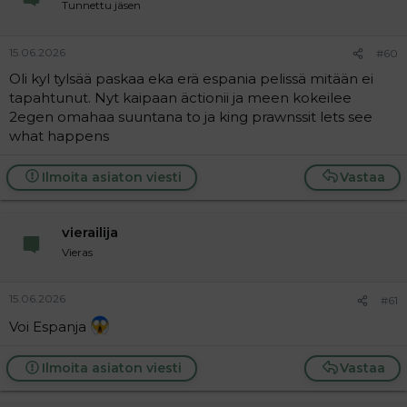
Tunnettu jäsen
15.06.2026
#60
Oli kyl tylsää paskaa eka erä espania pelissä mitään ei
tapahtunut. Nyt kaipaan äctionii ja meen kokeilee
2egen omahaa suuntana to ja king prawnssit lets see
what happens
Ilmoita asiaton viesti
Vastaa
vierailija
Vieras
15.06.2026
#61
Voi Espanja
Ilmoita asiaton viesti
Vastaa