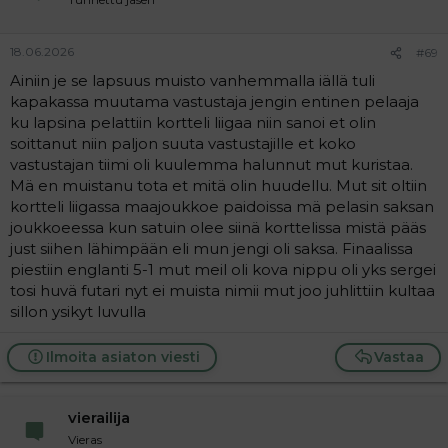
18.06.2026
#69
Ainiin je se lapsuus muisto vanhemmalla iällä tuli
kapakassa muutama vastustaja jengin entinen pelaaja
ku lapsina pelattiin kortteli liigaa niin sanoi et olin
soittanut niin paljon suuta vastustajille et koko
vastustajan tiimi oli kuulemma halunnut mut kuristaa.
Mä en muistanu tota et mitä olin huudellu. Mut sit oltiin
kortteli liigassa maajoukkoe paidoissa mä pelasin saksan
joukkoeessa kun satuin olee siinä korttelissa mistä pääs
just siihen lähimpään eli mun jengi oli saksa. Finaalissa
piestiin englanti 5-1 mut meil oli kova nippu oli yks sergei
tosi huvä futari nyt ei muista nimii mut joo juhlittiin kultaa
sillon ysikyt luvulla
Ilmoita asiaton viesti
Vastaa
vierailija
Vieras