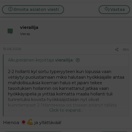
Ilmoita asiaton viesti
Vastaa
vierailija
Vieras
15.06.2026
#54
Alkuperäinen kirjoittaja
vierailija
:
2-2 hollanti kyl sortu typeryyteen kun lopussa vaan
vetäytyi puolustamaan miksi halutaan hyökkääjälle antaa
mahdollisuuksia koeman halus et japani tekee
tasoituksen hollannin ois kannattanut jatkaa vaan
hyökkäyspeliä ja yrittää kolmatta maalia hollanti tuli
tunnetuksi kovista hyökkääjistäään nyt olivat
kuinnlampaat 2-1tilanteessa ois tosiaan pitänyt tällätä
Click to expand...
kolmatta mä en ymmärrä tota et vetäydytään
kiöpikonna puolustukseen ku johetaan ihan vitun
typerää ku hyökkäämällä vastustajan maalin uhka ja
Hienoa
ja yllättävää!
mahdollisuudet pienee dramaattisesti