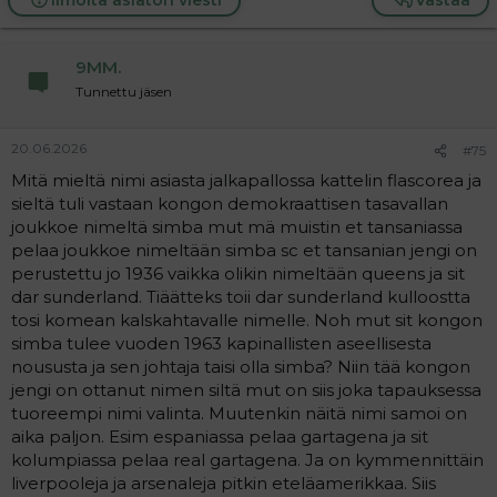
9MM.
Tunnettu jäsen
20.06.2026
#75
Mitä mieltä nimi asiasta jalkapallossa kattelin flascorea ja
sieltä tuli vastaan kongon demokraattisen tasavallan
joukkoe nimeltä simba mut mä muistin et tansaniassa
pelaa joukkoe nimeltään simba sc et tansanian jengi on
perustettu jo 1936 vaikka olikin nimeltään queens ja sit
dar sunderland. Tiäätteks toii dar sunderland kulloostta
tosi komean kalskahtavalle nimelle. Noh mut sit kongon
simba tulee vuoden 1963 kapinallisten aseellisesta
noususta ja sen johtaja taisi olla simba? Niin tää kongon
jengi on ottanut nimen siltä mut on siis joka tapauksessa
tuoreempi nimi valinta. Muutenkin näitä nimi samoi on
aika paljon. Esim espaniassa pelaa gartagena ja sit
kolumpiassa pelaa real gartagena. Ja on kymmennittäin
liverpooleja ja arsenaleja pitkin eteläamerikkaa. Siis