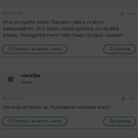
18.06.2026
#70
Mut jos syöttö tulee 16alueen ulkoa ni sit on
paitsiosääntö. Mut boxin sisällä syöttely on ok eikä
paitsio. Pirtugalilta meni nätti maali congoo vastaan
Ilmoita asiaton viesti
Vastaa
vierailija
Vieras
18.06.2026
#71
Voi että oli hieno se Hurrikaanin rankkari eilen!
Ilmoita asiaton viesti
Vastaa