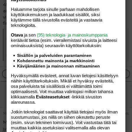
4finaalia 2voittoa kaks tappiioo ja lähel oli viimeks mut
Haluamme tarjota sinulle parhaan mahdollisen
argentiinan maalivahti otti reaktio torjunnan lisäajan
käyttökokemuksen ja laadukkaat sisällöt, siksi
vikoilla minuuteilla siis ku oelattiin over timeä. Täs tää
käytämme tällä sivustolla evästeitä ja vastaavia
finaalissa taoahtunut pusku.
teknologioita.
- YouTube
Otava
ja sen
(95) teknologia- ja mainoskumppania
keräävät tietoa (esim. vierailemis­tasi sivuista ja laitteesi
YouTubessa voit nauttia parhaista videoista ja musiikista, ladata
alkuperäistä sisältöä ja jakaa kaiken ystäviesi, perheesi ja koko
ominaisuuk­sista) seuraaviin käyttötarkoituksiin:
maailman kanssa.
Sisällön ja palveluiden parantaminen
youtu.be
Kohdennettu mainonta ja markkinointi
Kävijämäärien ja mainonnan mittaaminen
Ilmoita asiaton viesti
Vastaa
Hyväksymällä evästeet, annat luvan tietojesi käsittelyyn
näihin käyttötarkoituksiin. Mikäli et hyväksy evästeitä,
osa palveluista tai sisällöistä ei välttämättä toimi
vierailija
optimaalisesti. Voit muuttaa valintojasi milloin tahansa
klikkaamalla
Evästeasetukset
-linkkiä sivuston
Vieras
alareunassa.
Jotkin teknologiat saattavat käyttää tietojasi myös ilman
16.06.2026
#65
suostumustasi, jos niillä on siihen oikeutettu peruste
Mitäs tänään pelataan? Ketä muuta ärsyttää et
on
(esim. sivun tekninen toimivuus). Voit vastustaa tätä tai
muuttaa kaikkia asetuksiasi valitsemalla alla olevan
jyränny Salkkarit Maikkarilla?