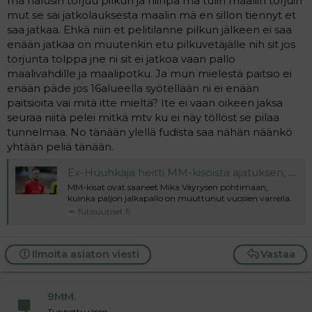
mä halusin torjuu pilkun ja niinpä mä tulin maaliin torjuin
mut se sai jatkolauksesta maalin mä en sillon tiennyt et
saa jatkaa. Ehkä niin et pelitilanne pilkun jälkeen ei saa
enään jatkaa on muutenkin etu pilkuvetäjälle nih sit jos
torjunta tolppa jne ni sit ei jatkoa vaan pallo
maalivahdille ja maalipotku. Ja mun mielestä paitsio ei
enään päde jos 16alueella syötellään ni ei enään
paitsioita vai mitä itte mieltä? Ite ei vaan oikeen jaksa
seuraa niitä pelei mitkä mtv ku ei näy töllöst se pilaa
tunnelmaa. No tänään ylellä fudista saa nähän näänkö
yhtään peliä tänään.
Ex-Huuhkaja heitti MM-kisoista ajatuksen, joka jakaa jalkapalloväen välittömästi
MM-kisat ovat saaneet Mika Väyrysen pohtimaan,
kuinka paljon jalkapallo on muuttunut vuosien varrella.
futisuutiset.fi
Ilmoita asiaton viesti
Vastaa
9MM.
Tunnettu jäsen