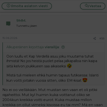
Ilmoita asiaton viesti
Vastaa
9MM.
Tunnettu jäsen
15.06.2026
#58
Alkuperäinen kirjoittaja
vierailija
:
Oon luullu et Kap Verdellä asuu joku muutama tuhat
ihmistä! No jos heistä puolet pelaa jalkapalloa niin kaipa
siitä kelvon joukkueen saa aikaiseksi
Mistä tuli mieleen ehkä huimin tapaus futiksessa: Islanti
kun voitti joitakin vuosia sitten, oliko EM-kisat
No ei oo vielläkään. Mut muistan sen vaan et oli pitkii
rajaheittoi. Mut kyl huimin kuka voittanut oliko se
2004kun kreikka voitti eurot. Kuka muistaa millon
kreikka on ollut viimeksi kisoissa eu tai mm? Mä en vaan