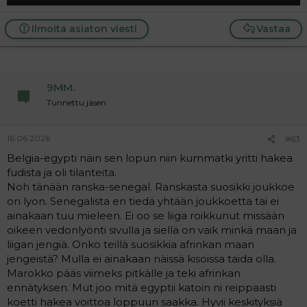
Ilmoita asiaton viesti
Vastaa
9MM.
Tunnettu jäsen
16.06.2026
#63
Belgia-egypti näin sen lopun niin kummatki yritti hakea
fudista ja oli tilanteita.
Noh tänään ranska-senegal. Ranskasta suosikki joukkoe
on lyon. Senegalista en tiedä yhtään joukkoetta tai ei
ainakaan tuu mieleen. Ei oo se liiga roikkunut missään
oikeen vedonlyönti sivulla ja siellä on vaik minkä maan ja
liigan jengiä. Onko teillä suosikkia afrinkan maan
jengeistä? Mulla ei ainakaan näissä kisoissa taida olla.
Marokko pääs viimeks pitkälle ja teki afrinkan
ennätyksen. Mut joo mitä egyptii katoin ni reippaasti
koetti hakea voittoa loppuun saakka. Hyvii keskityksiä