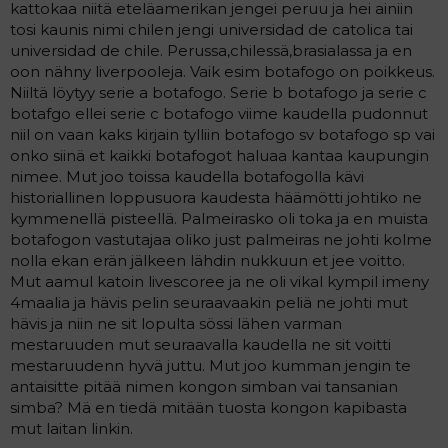
kattokaa niitä eteläamerikan jengei peruu ja hei ainiin
tosi kaunis nimi chilen jengi universidad de catolica tai
universidad de chile. Perussa,chilessä,brasialassa ja en
oon nähny liverpooleja. Vaik esim botafogo on poikkeus.
Niiltä löytyy serie a botafogo. Serie b botafogo ja serie c
botafgo ellei serie c botafogo viime kaudella pudonnut
niil on vaan kaks kirjain tylliin botafogo sv botafogo sp vai
onko siinä et kaikki botafogot haluaa kantaa kaupungin
nimee. Mut joo toissa kaudella botafogolla kävi
historiallinen loppusuora kaudesta häämötti johtiko ne
kymmenellä pisteellä. Palmeirasko oli toka ja en muista
botafogon vastutajaa oliko just palmeiras ne johti kolme
nolla ekan erän jälkeen lähdin nukkuun et jee voitto.
Mut aamul katoin livescoree ja ne oli vikal kympil imeny
4maalia ja hävis pelin seuraavaakin peliä ne johti mut
hävis ja niin ne sit lopulta sössi lähen varman
mestaruuden mut seuraavalla kaudella ne sit voitti
mestaruudenn hyvä juttu. Mut joo kumman jengin te
antaisitte pitää nimen kongon simban vai tansanian
simba? Mä en tiedä mitään tuosta kongon kapibasta
mut laitan linkin.