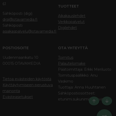
61
TUOTTEET
Sähköposti (digi)
Aikakauslehdet
digi@otavamedia.fi
Verkkopalvelut
Sähköposti
Digilehdet
asiakaspalvelu@otavamedia.fi
POSTIOSOITE
OTA YHTEYTTÄ
Uudenmaankatu 10
Toimitus
00015 OTAVAMEDIA
Palautelomake
Päätoimittaja: Erkki Meriluoto
Toimituspäällikkö: Anu
Tietoa evästeiden käytöstä
Vaskimo
Käyttäytymiseen perustuva
Tuottaja: Anna Huuhtanen
mainonta
Sähköpostiosoitteet:
Evästeasetukset
etunimi.sukunimi@otava.fi
Ylös
Bott