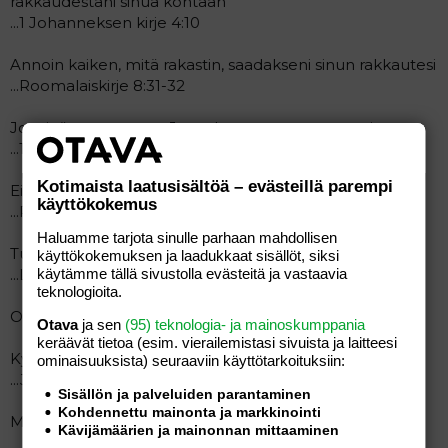
rakkaudestani sinua kohtaan
...1 Johanneksen kirje 4:10
Annoin kaiken, mitä rakastin, saadakseni sinun rakkautesi
...Roomalaiskirje 8:31-32
Jos sinä otat vastaan Jeesuksen, otat vastaan minut
...1 Johanneksen kirje 2:23
Kotimaista laatusisältöä – evästeillä parempi
Eikä enää mikään erota sinua minun rakkaudestani
käyttökokemus
...Roomalaiskirje 8:38-39
Haluamme tarjota sinulle parhaan mahdollisen
Tule kotiin, ja taivaassa on suuremmat juhlat kuin ikinä
käyttökokemuksen ja laadukkaat sisällöt, siksi
...Luukkaan evankeliumi 15:7
käytämme tällä sivustolla evästeitä ja vastaavia
teknologioita.
Olen aina ollut Isä ja olen aina Isä...Efesolaiskirje 3:14-15
Otava
ja sen
(95) teknologia- ja mainoskumppania
keräävät tietoa (esim. vierailemis­tasi sivuista ja laitteesi
Kysymykseni sinulle on...tuletko sinä minun lapsekseni?
ominaisuuk­sista) seuraaviin käyttötarkoituksiin:
...Johanneksen evankeliumi 1:12-13
Sisällön ja palveluiden parantaminen
Kohdennettu mainonta ja markkinointi
Minä odotan sinua...Luukkaan evankeliumi 15:11-32
Kävijämäärien ja mainonnan mittaaminen