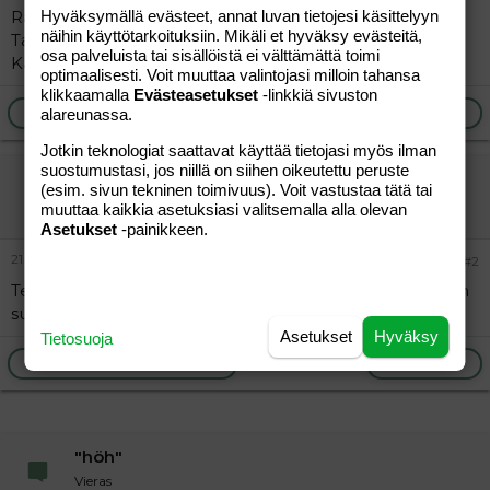
Rakkaudella,
Hyväksymällä evästeet, annat luvan tietojesi käsittelyyn
näihin käyttötarkoituksiin. Mikäli et hyväksy evästeitä,
Taivaallinen Isäsi
osa palveluista tai sisällöistä ei välttämättä toimi
Kaikkivaltias Jumala
optimaalisesti. Voit muuttaa valintojasi milloin tahansa
klikkaamalla
Evästeasetukset
-linkkiä sivuston
Ilmoita asiaton viesti
Vastaa
alareunassa.
Jotkin teknologiat saattavat käyttää tietojasi myös ilman
suostumustasi, jos niillä on siihen oikeutettu peruste
vier
(esim. sivun tekninen toimivuus). Voit vastustaa tätä tai
Vieras
muuttaa kaikkia asetuksiasi valitsemalla alla olevan
Asetukset
-painikkeen.
21.11.2011
#2
Terveisin, kolmiyhteinen big brother, maailmanhistorian
suurin stalker.
Asetukset
Hyväksy
Tietosuoja
Ilmoita asiaton viesti
Vastaa
"höh"
Vieras