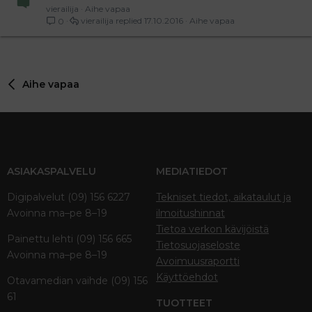
vierailija
Aihe vapaa
vierailija
17.10.2016
Aihe vapaa
0
Aihe vapaa
ASIAKASPALVELU
MEDIATIEDOT
Digipalvelut (09) 156 6227
Tekniset tiedot, aikataulut ja
Avoinna ma–pe 8–19
ilmoitushinnat
Tietoa verkon kävijöistä
Painettu lehti (09) 156 665
Tietosuojaseloste
Avoinna ma–pe 8–19
Avoimuusraportti
Käyttöehdot
Otavamedian vaihde (09) 156
61
TUOTTEET