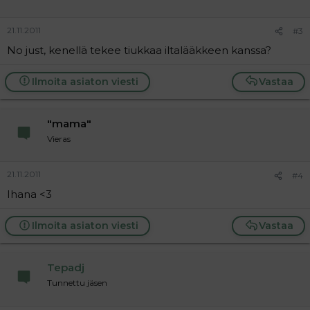
21.11.2011
#3
No just, kenellä tekee tiukkaa iltalääkkeen kanssa?
Ilmoita asiaton viesti
Vastaa
"mama"
Vieras
21.11.2011
#4
Ihana <3
Ilmoita asiaton viesti
Vastaa
Tepadj
Tunnettu jäsen