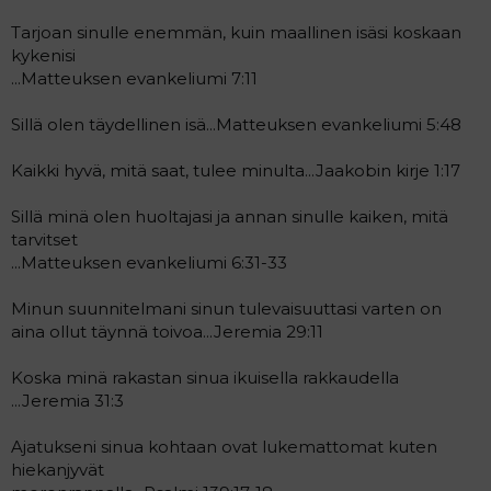
Tarjoan sinulle enemmän, kuin maallinen isäsi koskaan
kykenisi
...Matteuksen evankeliumi 7:11
Sillä olen täydellinen isä...Matteuksen evankeliumi 5:48
Kaikki hyvä, mitä saat, tulee minulta...Jaakobin kirje 1:17
Sillä minä olen huoltajasi ja annan sinulle kaiken, mitä
tarvitset
...Matteuksen evankeliumi 6:31-33
Minun suunnitelmani sinun tulevaisuuttasi varten on
aina ollut täynnä toivoa...Jeremia 29:11
Koska minä rakastan sinua ikuisella rakkaudella
...Jeremia 31:3
Ajatukseni sinua kohtaan ovat lukemattomat kuten
hiekanjyvät