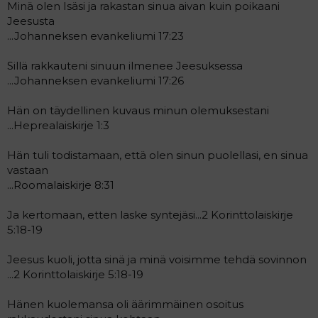
Minä olen Isäsi ja rakastan sinua aivan kuin poikaani
Jeesusta
...Johanneksen evankeliumi 17:23
Sillä rakkauteni sinuun ilmenee Jeesuksessa
...Johanneksen evankeliumi 17:26
Hän on täydellinen kuvaus minun olemuksestani
...Heprealaiskirje 1:3
Hän tuli todistamaan, että olen sinun puolellasi, en sinua
vastaan
...Roomalaiskirje 8:31
Ja kertomaan, etten laske syntejäsi...2 Korinttolaiskirje
5:18-19
Jeesus kuoli, jotta sinä ja minä voisimme tehdä sovinnon
...2 Korinttolaiskirje 5:18-19
Hänen kuolemansa oli äärimmäinen osoitus