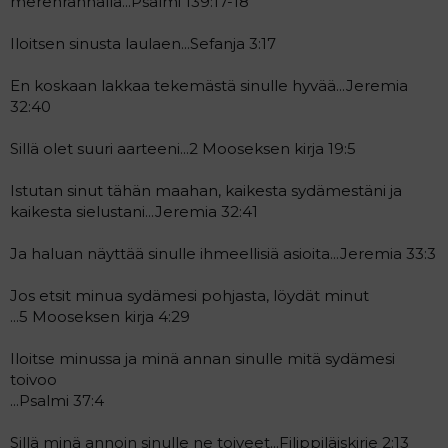
merenrannalla...Psalmi 139:17-18
Iloitsen sinusta laulaen...Sefanja 3:17
En koskaan lakkaa tekemästä sinulle hyvää...Jeremia
32:40
Sillä olet suuri aarteeni...2 Mooseksen kirja 19:5
Istutan sinut tähän maahan, kaikesta sydämestäni ja
kaikesta sielustani...Jeremia 32:41
Ja haluan näyttää sinulle ihmeellisiä asioita...Jeremia 33:3
Jos etsit minua sydämesi pohjasta, löydät minut
...5 Mooseksen kirja 4:29
Iloitse minussa ja minä annan sinulle mitä sydämesi
toivoo
...Psalmi 37:4
Sillä minä annoin sinulle ne toiveet...Filippiläiskirje 2:13