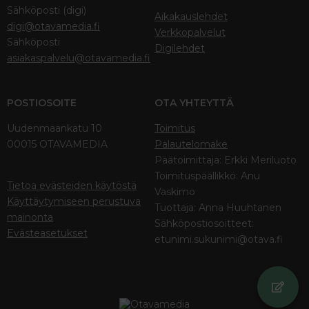
Sähköposti (digi)
Aikakauslehdet
digi@otavamedia.fi
Verkkopalvelut
Sähköposti
Digilehdet
asiakaspalvelu@otavamedia.fi
POSTIOSOITE
OTA YHTEYTTÄ
Uudenmaankatu 10
Toimitus
00015 OTAVAMEDIA
Palautelomake
Päätoimittaja: Erkki Meriluoto
Toimituspäällikkö: Anu
Tietoa evästeiden käytöstä
Vaskimo
Käyttäytymiseen perustuva
Tuottaja: Anna Huuhtanen
mainonta
Sähköpostiosoitteet:
Evästeasetukset
etunimi.sukunimi@otava.fi