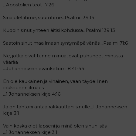
...Apostolien teot 17:26
Sinä olet ihme, suuri ihme...Psalmi 139:14
Kudoin sinut yhteen äitisi kohdussa...Psalmi 139:13
Saatoin sinut maailmaan syntymäpäivänäsi...Psalmi 71:6
Ne, jotka eivät tunne minua, ovat puhuneet minusta
väärää
...Johanneksen evankeliumi 8:41-44
En ole kaukainen ja vihainen, vaan täydellinen
rakkauden ilmaus
...1 Johanneksen kirje 4:16
Ja on tahtoni antaa rakkauttani sinulle...1 Johanneksen
kirje 3:1
Vain koska olet lapseni ja minä olen sinun isäsi
...1 Johanneksen kirje 3:1