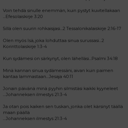
Voin tehdä sinulle enemmän, kuin pystyt kuvitellakaan
...Efesolaiskirje 3:20
Sillä olen suurin rohkaisijasi...2 Tessalonikalaiskirje 2:16-17
Olen myös Isä, joka lohduttaa sinua surussasi...2
Korinttolaiskirje 1:3-4
Kun sydämesi on särkynyt, olen lähelläsi...Psalmi 34:18
Minä kannan sinua sydämessäni, aivan kuin paimen
kantaa lammastaan...Jesaja 40:11
Jonain päivänä minä pyyhin silmistäsi kaikki kyyneleet
...Johanneksen ilmestys 21:3-4
Ja otan pois kaiken sen tuskan, jonka olet kärsinyt täällä
maan päällä
...Johanneksen ilmestys 21:3-4