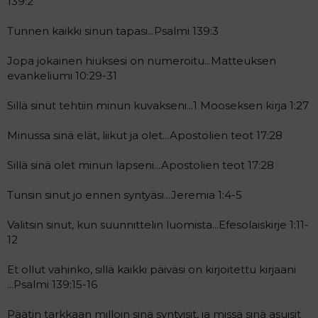
139:2
a
j
Tunnen kaikki sinun tapasi...Psalmi 139:3
a
Jopa jokainen hiuksesi on numeroitu...Matteuksen
evankeliumi 10:29-31
Sillä sinut tehtiin minun kuvakseni...1 Mooseksen kirja 1:27
Minussa sinä elät, liikut ja olet...Apostolien teot 17:28
Sillä sinä olet minun lapseni...Apostolien teot 17:28
Tunsin sinut jo ennen syntyäsi...Jeremia 1:4-5
Valitsin sinut, kun suunnittelin luomista...Efesolaiskirje 1:11-
12
Et ollut vahinko, sillä kaikki päiväsi on kirjoitettu kirjaani
...Psalmi 139:15-16
Päätin tarkkaan milloin sinä syntyisit, ja missä sinä asuisit