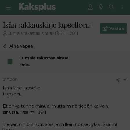
Isän rakkauskirje lapselleen!
Vastaa
V
E
Jumala rakastaa sinua
21.11.2011
i
n
e
s
Aihe vapaa
s
i
t
m
Jumala rakastaa sinua
i
m
Vieras
k
ä
e
i
t
n
21.11.2011
#1
j
e
Isän kirje lapselle
u
n
Lapseni...
n
v
a
i
l
e
Et ehkä tunne minua, mutta minä tiedän kaiken
o
s
sinusta...Psalmi 139:1
i
t
t
i
Tiedän milloin istut alas ja milloin nouset ylös...Psalmi
t