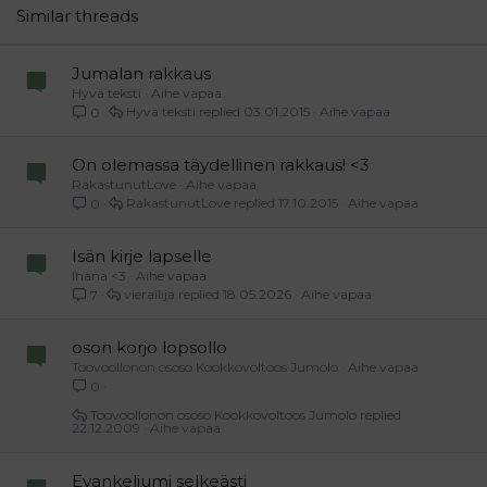
26
Trebuchet MS
Similar threads
Verdana
Jumalan rakkaus
Hyvä teksti
Aihe vapaa
Hyvä teksti
03.01.2015
Aihe vapaa
0
On olemassa täydellinen rakkaus! <3
RakastunutLove
Aihe vapaa
RakastunutLove
17.10.2015
Aihe vapaa
0
Isän kirje lapselle
Ihana <3
Aihe vapaa
vierailija
18.05.2026
Aihe vapaa
7
oson korjo lopsollo
Toovoollonon ososo Kookkovoltoos Jumolo
Aihe vapaa
0
Toovoollonon ososo Kookkovoltoos Jumolo
22.12.2009
Aihe vapaa
Evankeliumi selkeästi