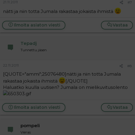
21.11.2011
#7
nätti ja niin totta Jumala rakastaa jokaista ihmistä
Ilmoita asiaton viesti
Vastaa
Tepadj
Tunnettu jäsen
22.11.2011
#8
[QUOTE="ammi";25076480]nätti ja niin totta Jumala
rakastaa jokaista ihmistä
[/QUOTE]
Haluatko kuulla uutisen? Jumala on mielikuvitusolento
Ilmoita asiaton viesti
Vastaa
pompeli
Vieras