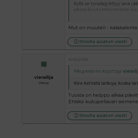
Kyllä se torsdag liittyy aina u
jaksaa kivuta kirkonmäelle ku
saarnaspöntössäkim usein kuvia
Mut on muuten - kalakalenterin
Ilmoita asiaton viesti
15.06.2026
Alkuperäinen kirjoittaja
vieraili
vierailija
Kiire kehrätä lankoja, koska la
Vieras
Tuosta on helppo alkaa päivitt
Ehtiikö kuitupellavan siemene
Ilmoita asiaton viesti