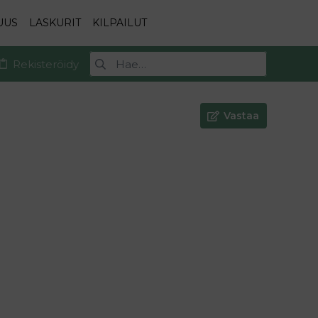
UUS
LASKURIT
KILPAILUT
Rekisteröidy
Vastaa