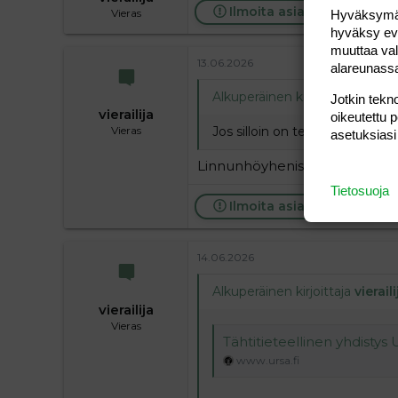
Ilmoita asiaton viesti
Vieras
Hyväksymällä
hyväksy eväs
muuttaa val
13.06.2026
alareunass
Alkuperäinen kirjoittaja
vieraili
Jotkin tekno
vierailija
oikeutettu 
Jos silloin on tehty perhoja?
Vieras
asetuksiasi
Linnunhöyhenistä ym onnistuu
Tietosuoja
Ilmoita asiaton viesti
14.06.2026
Alkuperäinen kirjoittaja
vieraili
vierailija
Vieras
Tähtitieteellinen yhdistys 
www.ursa.fi