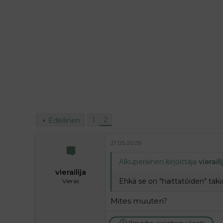
i
t
t
i
t
a
j
a
1
2
Edellinen
21.05.2026
Alkuperäinen kirjoittaja
vieraili
vierailija
Ehkä se on "haittatöiden" tak
Vieras
Mites muuten?