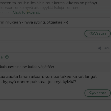
kkoseen tai muihin llmiöihin mut kerran viikossa on pitänyt
ulemaan, onko hyvä aika pyytää kaloja - onhan
Click to expand...
 k a l o i s t a
 mukaan - hyvä syönti, ottiaikaa :--)
Vastaa
#36
ja
:
nkalauantaina ne kaikki värjätään.
ää asioita tähän aikaan, kun itse tekee kaiket langat.
t kypsyä ennen pakkasia, jos myt kylvää?
Vastaa