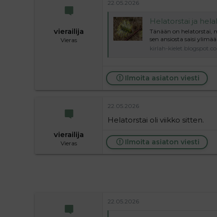
22.05.2026
Helatorstai ja hela
vierailija
Tänään on helatorstai, m
sen ansiosta saisi ylimää
Vieras
kirlah-kielet.blogspot.
Ilmoita asiaton viesti
22.05.2026
Helatorstai oli viikko sitten.
vierailija
Ilmoita asiaton viesti
Vieras
22.05.2026