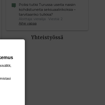
Poliisi tutkii Turussa useita naisiin
kohdistuneita seksuaalirikoksia –
tarvitaanko tulkkia?
Aloittaja: vierailija
Viestiä: 2
Aihe vapaa
Yhteistyössä
okemus
isällöt,
mis­tasi