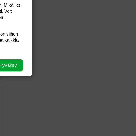
. Mikäli et
i. Voit
on
 on siihen
aa kaikkia
Hyväksy