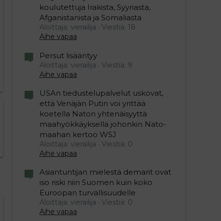
koulutettuja Irakista, Syyriasta,
Afganistanista ja Somaliasta
Aloittaja: vierailija
Viestiä: 18
Aihe vapaa
Persut lisääntyy
Aloittaja: vierailija
Viestiä: 9
Aihe vapaa
USAn tiedustelupalvelut uskovat,
että Venäjän Putin voi yrittää
koetella Naton yhtenäisyyttä
maahyökkäyksellä johonkin Nato-
maahan kertoo WSJ
Aloittaja: vierailija
Viestiä: 0
Aihe vapaa
Asiantuntijan mielestä demarit ovat
iso riski niin Suomen kuin koko
Euroopan turvallisuudelle
Aloittaja: vierailija
Viestiä: 0
Aihe vapaa