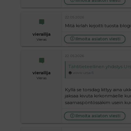
Ilmoita asiaton viesti
22.05.2026
Mitä kirlah kirjoitti tuosta blo
vierailija
Ilmoita asiaton viesti
Vieras
22.05.2026
Tähtitieteellinen yhdistys Ur
vierailija
www.ursa.fi
Vieras
Kyllä se torsdag liittyy aina u
jaksaa kivuta kirkonmäelle ku
saarnaspöntössäkim usein kuvia 
Ilmoita asiaton viesti