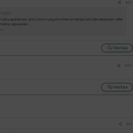
#29
hoito
utta epäilenpä, että moni nykyihminen ei tietäisi sitä olevaksikaan, ellei
räistä vapaapäiv...
com
Vastaa
#30
Vastaa
#31