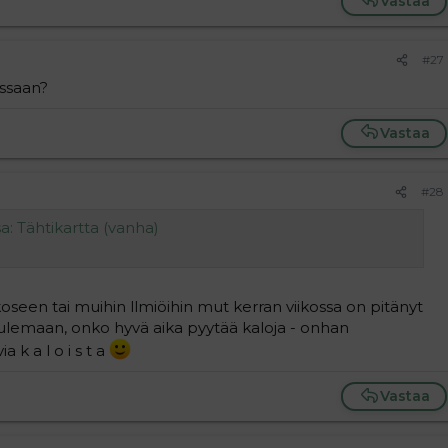
Vastaa
#27
gissaan?
Vastaa
#28
sa: Tähtikartta (vanha)
kkoseen tai muihin llmiöihin mut kerran viikossa on pitänyt
ulemaan, onko hyvä aika pyytää kaloja - onhan
k a l o i s t a
Vastaa