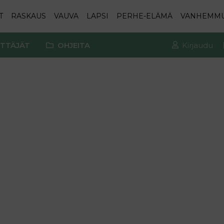
T
RASKAUS
VAUVA
LAPSI
PERHE-ELÄMÄ
VANHEMM
TTÄJÄT
OHJEITA
Kirjaudu