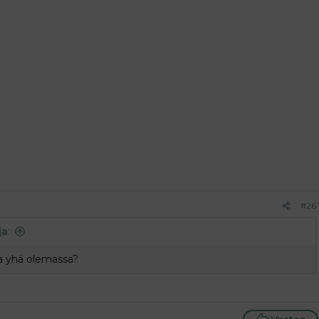
#26
ja
:
ia yhä olemassa?