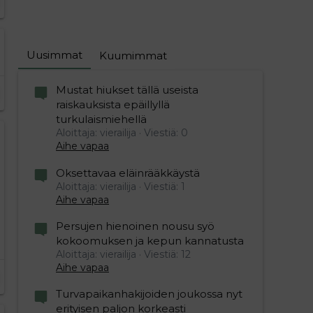
Uusimmat
Kuumimmat
Mustat hiukset tällä useista
raiskauksista epäillyllä
turkulaismiehellä
Aloittaja: vierailija
Viestiä: 0
Aihe vapaa
Oksettavaa eläinrääkkäystä
Aloittaja: vierailija
Viestiä: 1
Aihe vapaa
Persujen hienoinen nousu syö
kokoomuksen ja kepun kannatusta
Aloittaja: vierailija
Viestiä: 12
Aihe vapaa
Turvapaikanhakijoiden joukossa nyt
erityisen paljon korkeasti