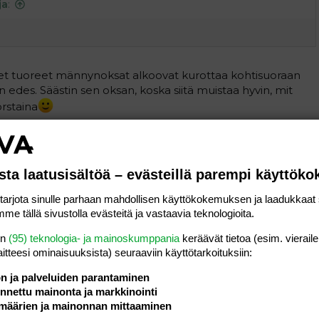
ja
:
et tuoreet männynoksat alkoovat kurottaa kohtisuoraan
n edes. Säästin sen oksan, koska siitä muistaa hyvin, mit
orstaina
Vastaa
sta laatusisältöä – evästeillä parempi käyttök
#32
rjota sinulle parhaan mahdollisen käyttökokemuksen ja laadukkaat s
kät vuosikasvaimet - suoraan kohti taivasta
me tällä sivustolla evästeitä ja vastaavia teknologioita.
Vastaa
en
(95) teknologia- ja mainoskumppania
keräävät tietoa (esim. vieraile
laitteesi ominaisuuk­sista) seuraaviin käyttötarkoituksiin:
#33
ön ja palveluiden parantaminen
nettu mainonta ja markkinointi
määrien ja mainonnan mittaaminen