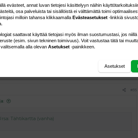
Vastaa
 evästeet, annat luvan tietojesi käsittelyyn näihin käyttötarkoituksiin
teitä, osa palveluista tai sisällöistä ei välttämättä toimi optimaalisest
intojasi milloin tahansa klikkaamalla
Evästeasetukset
-linkkiä sivust
#34
a.
ja
:
logiat saattavat käyttää tietojasi myös ilman suostumustasi, jos niillä
peruste (esim. sivun tekninen toimivuus). Voit vastustaa tätä tai muutt
 valitsemalla alla olevan
Asetukset
-painikkeen.
 kyllä.
Asetukset
Vastaa
#35
ja
:
Ursa: Tähtikartta (vanha)