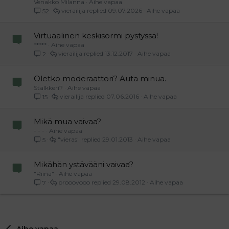
Venakko Milanna
Aihe vapaa
vierailija
09.07.2026
Aihe vapaa
52
Virtuaalinen keskisormi pystyssä!
*****
Aihe vapaa
vierailija
13.12.2017
Aihe vapaa
2
Oletko moderaattori? Auta minua.
Stalkkeri?
Aihe vapaa
vierailija
07.06.2016
Aihe vapaa
15
Mikä mua vaivaa?
- - -
Aihe vapaa
"vieras"
29.01.2013
Aihe vapaa
5
Mikähän ystävääni vaivaa?
"Riina"
Aihe vapaa
prooovooo
29.08.2012
Aihe vapaa
7
Aihe vapaa