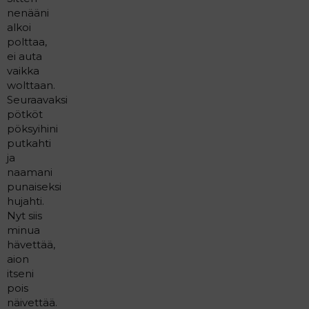
nenääni
alkoi
polttaa,
ei auta
vaikka
wolttaan.
Seuraavaksi
pötköt
pöksyihini
putkahti
ja
naamani
punaiseksi
hujahti.
Nyt siis
minua
hävettää,
aion
itseni
pois
näivettää.