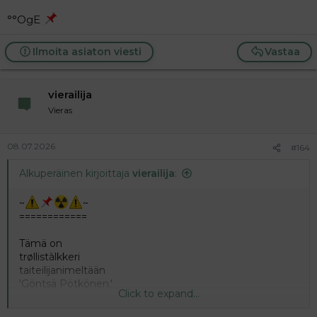
Siis
°°OgE
Kohta
Hirtto-
Ilmoita asiaton viesti
Vastaa
köydessä
Kiikkua.
x
vierailija
Vieras
08.07.2026
#164
Alkuperäinen kirjoittaja
vierailija
:
~
~
============
Tämä on
trøllistàlkkeri
taiteilijanimeltään
'Göntsä Pötkönen.'
Click to expand...
.
Jostain syystä hän