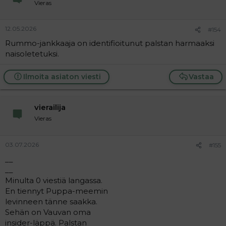
Vieras
12.05.2026
#154
Rummo-jankkaaja on identifioitunut palstan harmaaksi
naisoletetuksi.
Ilmoita asiaton viesti
Vastaa
vierailija
Vieras
03.07.2026
#155
__
__
Minulta 0 viestiä langassa.
En tiennyt Puppa-meemin
levinneen tänne saakka.
Sehän on Vauvan oma
insider-läppä. Palstan