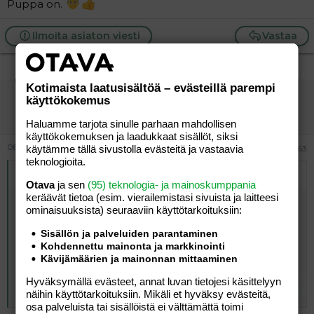
Puppa on.
Ilmoita asiaton viesti
Vastaa
Kotimaista laatusisältöä – evästeillä parempi
vierailija
käyttökokemus
Vieras
Haluamme tarjota sinulle parhaan mahdollisen
käyttökokemuksen ja laadukkaat sisällöt, siksi
08.07.2026
#163
käytämme tällä sivustolla evästeitä ja vastaavia
teknologioita.
Alkuperäinen kirjoittaja
vierailija
:
Otava
ja sen
(95) teknologia- ja mainoskumppania
keräävät tietoa (esim. vierailemis­tasi sivuista ja laitteesi
Mitä mieltä olet tekemästäni runosta?
ominaisuuk­sista) seuraaviin käyttötarkoituksiin:
Suolestani
suhahti,
Sisällön ja palveluiden parantaminen
kaasu ulos
Kohdennettu mainonta ja markkinointi
tuhahti.
Kävijämäärien ja mainonnan mittaaminen
Sitten
nenääni
Hyväksymällä evästeet, annat luvan tietojesi käsittelyyn
Click to expand...
näihin käyttötarkoituksiin. Mikäli et hyväksy evästeitä,
alkoi
osa palveluista tai sisällöistä ei välttämättä toimi
polttaa,