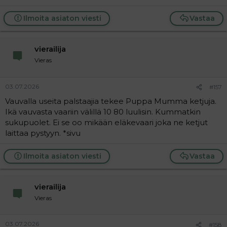
Ilmoita asiaton viesti
Vastaa
vierailija
Vieras
03.07.2026
#157
Vauvalla useita palstaajia tekee Puppa Mumma ketjuja.
Ikä vauvasta vaariin välillä 10 80 luulisin. Kummatkin
sukupuolet. Ei se oo mikään eläkevaari joka ne ketjut
laittaa pystyyn. *sivu
Ilmoita asiaton viesti
Vastaa
vierailija
Vieras
03.07.2026
#158