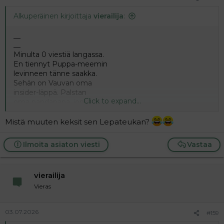
Alkuperäinen kirjoittaja
vierailija
:
__
__
Minulta 0 viestiä langassa.
En tiennyt Puppa-meemin
levinneen tänne saakka.
Sehän on Vauvan oma
insider-läppä. Palstan
Click to expand...
oma pandapapa, jonka
vasun sisältö on se
keskeinen asia.
Mistä muuten keksit sen Lepateukan?
Fiktiivinen hahmo,
ei elävä henkilö.
Ilmoita asiaton viesti
Vastaa
[Hauska havainto:
Jopa keinoäly
tuntee
Pupan, hän on niin feimi].✓
vierailija
__
Vieras
__
03.07.2026
#159