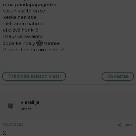
oma pandapapa, jonka
vasun sisältö on se
keskeinen asia.
Fiktiivinen hahmo,
ei elävä henkilö.
[Hauska havainto:
Jopa keinoäly
tuntee
Pupan, hän on niin feimi].✓
__
__
Ilmoita asiaton viesti
Vastaa
vierailija
Vieras
03.07.2026
#156
X