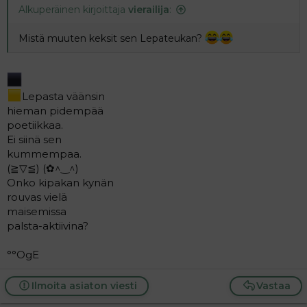
Alkuperäinen kirjoittaja
vierailija
:
Mistä muuten keksit sen Lepateukan?
Lepasta väänsin
hieman pidempää
poetiikkaa.
Ei siinä sen
kummempaa.
(⁠≧⁠▽⁠≦⁠) (⁠✿⁠^⁠‿⁠^⁠)
Onko kipakan kynän
rouvas vielä
maisemissa
palsta-aktiivina?
°°OgE
Ilmoita asiaton viesti
Vastaa