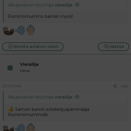
Alkuperäinen kirjoittaja
vierailija
:
i
t
t
i
t
Rummomummo banniin myös!
a
j
a
Ilmoita asiaton viesti
Vastaa
Vierailija
Vieras
12.05.2026
#152
Alkuperäinen kirjoittaja
vierailija
:
Samoin bannit eriteketjuspämmääjä
Rummomummolle.