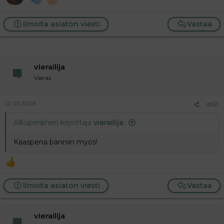
Ilmoita asiaton viesti
Vastaa
vierailija
Vieras
12.05.2026
#153
Alkuperäinen kirjoittaja
vierailija
:
Kaaspena banniin myös!
Ilmoita asiaton viesti
Vastaa
vierailija