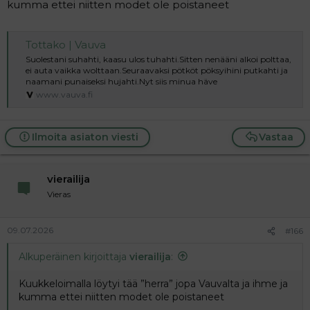
kumma ettei niitten modet ole poistaneet
esiintymään
→⁠_⁠→minuna.
Toisin sanoen mies
Tottako | Vauva
signeeraa kôprofilia-
fantasioitaan Eenä /
Suolestani suhahti, kaasu ulos tuhahti.Sitten nenääni alkoi polttaa,
ei auta vaikka wolttaan.Seuraavaksi pötköt pöksyihini putkahti ja
äksänä.
naamani punaiseksi hujahti.Nyt siis minua häve
.
www.vauva.fi
Tarpeetonta todeta:
ne eivät ole minulta.
.
Ilmoita asiaton viesti
Vastaa
°°OgE
vierailija
Vieras
09.07.2026
#166
Alkuperäinen kirjoittaja
vierailija
:
Kuukkeloimalla löytyi tää ”herra” jopa Vauvalta ja ihme ja
kumma ettei niitten modet ole poistaneet