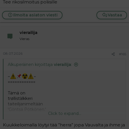
Tee rikosilmoitus poliisille
on mieltynyt
esiintymään
→⁠_⁠→minuna.
Ilmoita asiaton viesti
Vastaa
Toisin sanoen mies
signeeraa kôprofilia-
fantasioitaan Eenä /
vierailija
äksänä.
Vieras
.
Tarpeetonta todeta:
ne eivät ole minulta.
08.07.2026
#165
.
Alkuperäinen kirjoittaja
vierailija
:
°°OgE
~
~
============
Tämä on
trøllistàlkkeri
taiteilijanimeltään
'Göntsä Pötkönen.'
Click to expand...
.
Jostain syystä hän
Kuukkeloimalla löytyi tää ”herra” jopa Vauvalta ja ihme ja
on mieltynyt