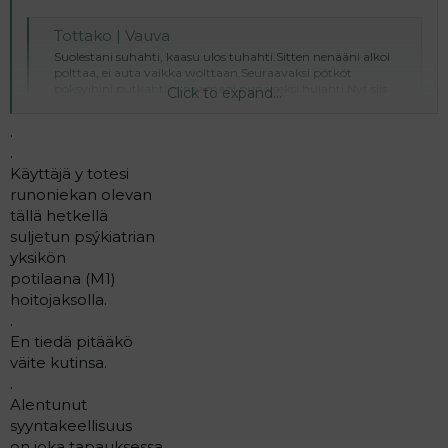
Tottako | Vauva
Suolestani suhahti, kaasu ulos tuhahti.Sitten nenääni alkoi
polttaa, ei auta vaikka wolttaan.Seuraavaksi pötköt
pöksyihini putkahti ja naamani punaiseksi hujahti.Nyt siis
Click to expand...
minua häve
www.vauva.fi
.
.
Käyttäjä y totesi
runoniekan olevan
tällä hetkellä
suljetun psýkiatrian
yksikön
potilaana (M1)
hoitojaksolla.
.
En tiedä pitääkö
väite kutinsa.
.
Alentunut
syyntakeellisuus
on joka tapauksessa