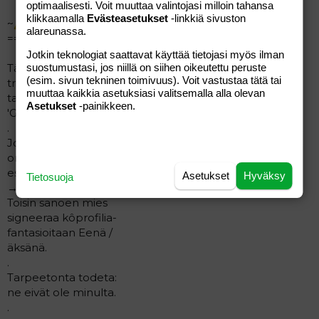
optimaalisesti. Voit muuttaa valintojasi milloin tahansa
ei auta
klikkaamalla
Evästeasetukset
-linkkiä sivuston
vaikka
~
~
alareunassa.
wolttaan.
============
Seuraavaksi
Jotkin teknologiat saattavat käyttää tietojasi myös ilman
pötköt
Tämä on
suostumustasi, jos niillä on siihen oikeutettu peruste
pöksyihini
(esim. sivun tekninen toimivuus). Voit vastustaa tätä tai
trøllistàlkkeri
putkahti
muuttaa kaikkia asetuksiasi valitsemalla alla olevan
taiteilijanimeltään
ja
Asetukset
-painikkeen.
'Göntsä Pötkönen.'
naamani
.
punaiseksi
Jostain syystä hän
hujahti.
Nyt siis
on mieltynyt
minua
esiintymään
Asetukset
Hyväksy
Tietosuoja
hävettää,
→⁠_⁠→minuna.
aion
Toisin sanoen mies
itseni
signeeraa kôprofilia-
pois
fantasioitaan Eenä /
näivettää.
äksänä.
En
.
Enää
Tarpeetonta todeta:
Kehtaa
Itä-Suomessa
ne eivät ole minulta.
Liikkua,
.
Taidan