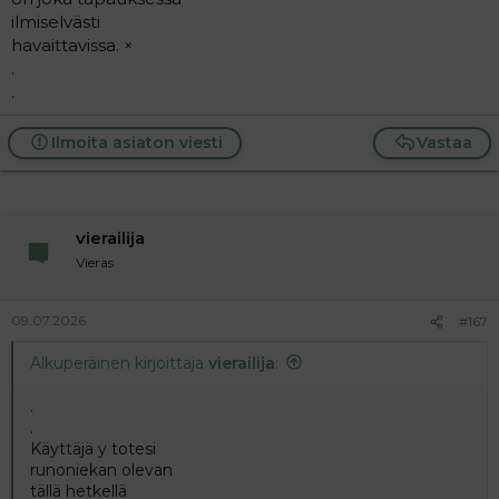
ilmiselvästi
havaittavissa. ×
.
.
Ilmoita asiaton viesti
Vastaa
vierailija
Vieras
09.07.2026
#167
Alkuperäinen kirjoittaja
vierailija
:
.
.
Käyttäjä y totesi
runoniekan olevan
tällä hetkellä