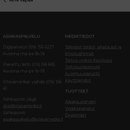
ASIAKASPALVELU
MEDIATIEDOT
Digipalvelut (09) 156 6227
Tekniset tiedot, aikataulut ja
Avoinna ma–pe 8–19
ilmoitushinnat
Tietoa verkon kävijöistä
Painettu lehti (09) 156 665
Tietosuojaseloste
Avoinna ma–pe 8–19
Avoimuusraportti
Käyttöehdot
Otavamedian vaihde (09) 156
61
TUOTTEET
Sähköposti (digi)
Aikakauslehdet
digi@otavamedia.fi
Verkkopalvelut
Sähköposti
Digilehdet
asiakaspalvelu@otavamedia.fi