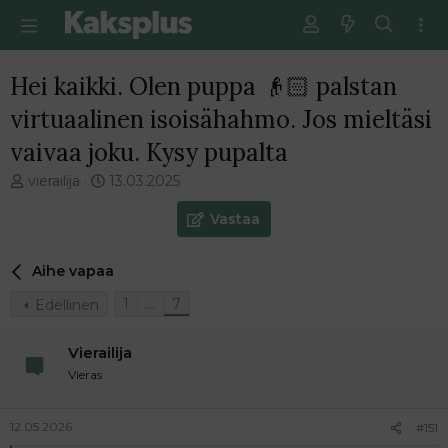
Hei kaikki. Olen puppa 👴🏻 palstan
virtuaalinen isoisähahmo. Jos mieltäsi
vaivaa joku. Kysy pupalta
V
E
vierailija
13.03.2025
i
n
e
s
Vastaa
s
i
t
m
Aihe vapaa
i
m
k
ä
1
…
7
Edellinen
e
i
t
n
j
e
Vierailija
u
n
Vieras
n
v
a
i
l
e
12.05.2026
#151
o
s