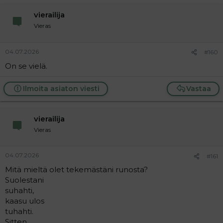
vierailija
Vieras
04.07.2026
#160
On se vielä.
Ilmoita asiaton viesti
Vastaa
vierailija
Vieras
04.07.2026
#161
Mitä mieltä olet tekemästäni runosta?
Suolestani
suhahti,
kaasu ulos
tuhahti.
Sitten