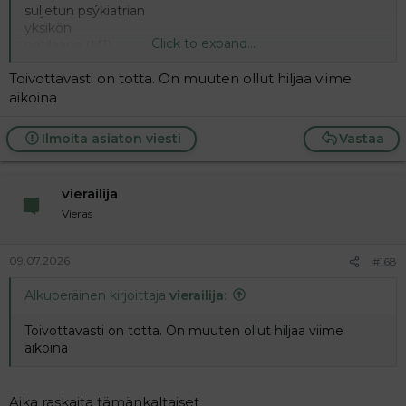
suljetun psýkiatrian
yksikön
Click to expand...
potilaana (M1)
hoitojaksolla.
Toivottavasti on totta. On muuten ollut hiljaa viime
.
En tiedä pitääkö
aikoina
väite kutinsa.
.
Ilmoita asiaton viesti
Vastaa
Alentunut
syyntakeellisuus
on joka tapauksessa
vierailija
ilmiselvästi
Vieras
havaittavissa. ×
.
.
09.07.2026
#168
Alkuperäinen kirjoittaja
vierailija
:
Toivottavasti on totta. On muuten ollut hiljaa viime
aikoina
Aika raskaita tämänkaltaiset