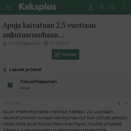
Apuja kaivataan 2,5 vuotiaan
nukutusrumbaan...
V
E
Toivonhippunen
07.11.2005
i
n
e
s
Vastaa
s
i
t
m
Lapset ja teinit
i
m
k
ä
Toivonhippunen
e
i
t
n
Vieras
j
e
u
n
07.11.2005
#1
n
v
a
i
Aivan mahottomaksi mennyt meidän 2,5 vuotiaan
l
e
rauhottuminen omaan sänkyynsä nyt kun yötutti jätettin
o
s
viikko sitte pois! Aluksi meni ihan hyvin, mutta yhtäkkiä
i
t
alkanut vastustamaan nukkumaan menemistä.