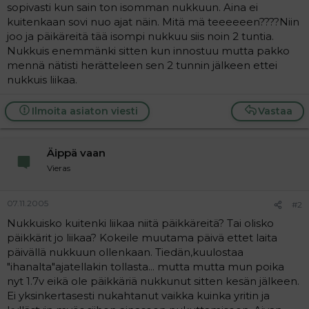
sopivasti kun sain ton isomman nukkuun. Aina ei
kuitenkaan sovi nuo ajat näin. Mitä mä teeeeeen????Niin
joo ja päikäreitä tää isompi nukkuu siis noin 2 tuntia.
Nukkuis enemmänki sitten kun innostuu mutta pakko
mennä nätisti herätteleen sen 2 tunnin jälkeen ettei
nukkuis liikaa.
Ilmoita asiaton viesti
Vastaa
Äippä vaan
Vieras
07.11.2005
#2
Nukkuisko kuitenki liikaa niitä päikkäreitä? Tai olisko
päikkärit jo liikaa? Kokeile muutama päivä ettet laita
päivällä nukkuun ollenkaan. Tiedän,kuulostaa
"ihanalta"ajatellakin tollasta... mutta mutta mun poika
nyt 1.7v eikä ole päikkäriä nukkunut sitten kesän jälkeen.
Ei yksinkertasesti nukahtanut vaikka kuinka yritin ja