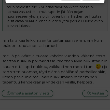
mun mielestä alle 3-vuotias tarvii päikkärit. meillä oli
samaa vastustelua,mut rupesin jättään pojan
huoneeseen yksin ja pidin ovea kiinni. hetken se huutaa
ja sit alkaa nukkua. enää ei edes yritä pois ku luulee oven
olevan lukossa.
niin tai alkaa leikkimään tai piirtämään seiniin, niin kuin
eräiden tuholainen :ashamed:
meillä päikkärit jäi tuossa kahden vuoden ikäisenä, tosin
saattaa nukkua päiväkodissa (tädithän kyllä nukuttaa niin
kauan että lapsi nukkuu, vaikka siihen menisi tunti
) ja
sen sitten huomaa, täysi elämä päällänsä parhaillaankin,
ilman päiväunia meilläkin nukkumaan meneminen
tapahtuu kahdeksan ja yhdeksän välillä, helposti...
Ilmoita asiaton viesti
Vastaa