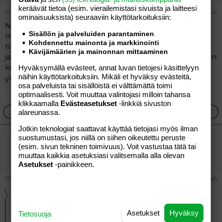
keräävät tietoa (esim. vierailemis­tasi sivuista ja laitteesi
07.11.2005
#4
ominaisuuk­sista) seuraaviin käyttötarkoituksiin:
Niinhän noi tarvis vaan kun ei niin ei. Meillä kokeiltiin
Sisällön ja palveluiden parantaminen
myös tota ovijuttua ja nykyään myös illalla jos ei
Kohdennettu mainonta ja markkinointi
nukahda-ei toimi. Saisin seisoa ovella loputtomiin,enkä
Kävijämäärien ja mainonnan mittaaminen
jaksa sitä hysteeristä huutoa kuunnella pitkää aikaa. Mun
kaverin muksu lopetti 9kk ikäsenä päikkärit,että
Hyväksymällä evästeet, annat luvan tietojesi käsittelyyn
näihin käyttötarkoituksiin. Mikäli et hyväksy evästeitä,
yksilöllistä kaikilla toi unentarve...
osa palveluista tai sisällöistä ei välttämättä toimi
optimaalisesti. Voit muuttaa valintojasi milloin tahansa
klikkaamalla
Evästeasetukset
-linkkiä sivuston
Ilmoita asiaton viesti
Vastaa
alareunassa.
Jotkin teknologiat saattavat käyttää tietojasi myös ilman
suostumustasi, jos niillä on siihen oikeutettu peruste
elliot
(esim. sivun tekninen toimivuus). Voit vastustaa tätä tai
Vieras
muuttaa kaikkia asetuksiasi valitsemalla alla olevan
Asetukset
-painikkeen.
08.11.2005
#5
\
Alkuperäinen kirjoittaja
07.11.2005 klo 14:46 minni
Asetukset
Hyväksy
Tietosuoja
kirjoitti
: