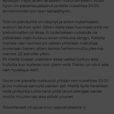
kyllästyin myös siihen ainaseen nukuttamiseen. Aivan
hyvin on päivänsä jaksanut ja illalla nukahtaa 20.00
(ennenminkin jos vaan laittais)hyvin.
Toki on päiviä,että on väsynyt ja sitten nukahtaakin
autoon tai ihan syliin. Sitten illalla taas huomaan,että ne
pikkutirsatkin oli liikaa. Ei todellakaan nukahda viä
ysiltäkään vaan kukkuu aivan virkkuna sängys. Kaikilta
menee vain hermot jos väkisin yritetään nukuttaa.
Annetaan hänen sitten leikkiä hetken,mutta yleensä
menee 22 asti ellei ylikin...
Eli meillä tosiaan päikkärit liikaa vaikka tuntuu aika
hullulta kun kuiteski noin pieni vielä. Pakko on ollut asia
vain hyväksyä :kieh:
Jos ei ole päivällä nukkunut yhtään niin nukahtaa 20.00
ja voi nukkua aamulla ysiinkin asti. Meillä kyllä heräillään
vielä yöllä,että tuttia tarvii yöllä tai jos allergiat vaivaa
mutta muuten siis aika pitkät yöunet.
Toivottavasti oli apua mun sepustuksesta =)