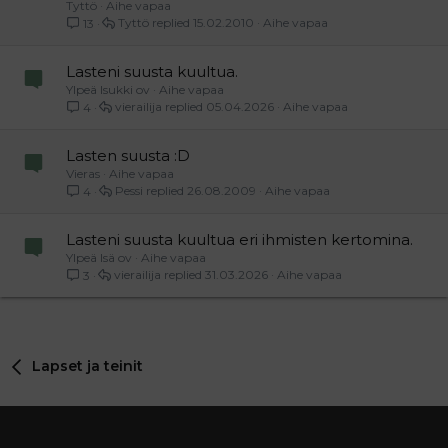
Tyttö
Aihe vapaa
Tyttö
15.02.2010
Aihe vapaa
13
Lasteni suusta kuultua.
Ylpeä Isukki ov
Aihe vapaa
vierailija
05.04.2026
Aihe vapaa
4
Lasten suusta :D
Vieras
Aihe vapaa
Pessi
26.08.2009
Aihe vapaa
4
Lasteni suusta kuultua eri ihmisten kertomina.
Ylpeä Isä ov
Aihe vapaa
vierailija
31.03.2026
Aihe vapaa
3
Lapset ja teinit