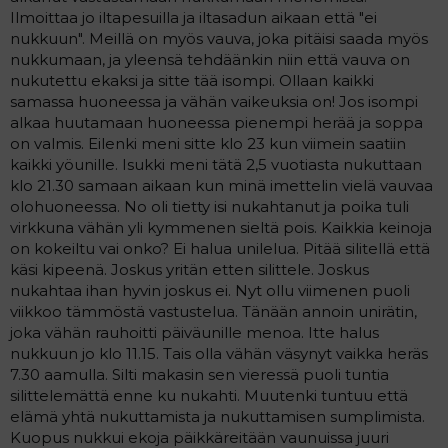
t
i
Ilmoittaa jo iltapesuilla ja iltasadun aikaan että "ei
t
nukkuun". Meillä on myös vauva, joka pitäisi saada myös
a
nukkumaan, ja yleensä tehdäänkin niin että vauva on
j
a
nukutettu ekaksi ja sitte tää isompi. Ollaan kaikki
samassa huoneessa ja vähän vaikeuksia on! Jos isompi
alkaa huutamaan huoneessa pienempi herää ja soppa
on valmis. Eilenki meni sitte klo 23 kun viimein saatiin
kaikki yöunille. Isukki meni tätä 2,5 vuotiasta nukuttaan
klo 21.30 samaan aikaan kun minä imettelin vielä vauvaa
olohuoneessa. No oli tietty isi nukahtanut ja poika tuli
virkkuna vähän yli kymmenen sieltä pois. Kaikkia keinoja
on kokeiltu vai onko? Ei halua unilelua. Pitää silitellä että
käsi kipeenä. Joskus yritän etten silittele. Joskus
nukahtaa ihan hyvin joskus ei. Nyt ollu viimenen puoli
viikkoo tämmöstä vastustelua. Tänään annoin unirätin,
joka vähän rauhoitti päiväunille menoa. Itte halus
nukkuun jo klo 11.15. Tais olla vähän väsynyt vaikka heräs
7.30 aamulla. Silti makasin sen vieressä puoli tuntia
silittelemättä enne ku nukahti. Muutenki tuntuu että
elämä yhtä nukuttamista ja nukuttamisen sumplimista.
Kuopus nukkui ekoja päikkäreitään vaunuissa juuri