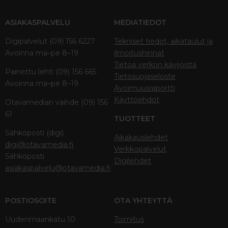
ASIAKASPALVELU
MEDIATIEDOT
Digipalvelut (09) 156 6227
Tekniset tiedot, aikataulut ja
Avoinna ma–pe 8–19
ilmoitushinnat
Tietoa verkon kävijöistä
Painettu lehti (09) 156 665
Tietosuojaseloste
Avoinna ma–pe 8–19
Avoimuusraportti
Käyttöehdot
Otavamedian vaihde (09) 156
61
TUOTTEET
Sähköposti (digi)
Aikakauslehdet
digi@otavamedia.fi
Verkkopalvelut
Sähköposti
Digilehdet
asiakaspalvelu@otavamedia.fi
POSTIOSOITE
OTA YHTEYTTÄ
Uudenmaankatu 10
Toimitus