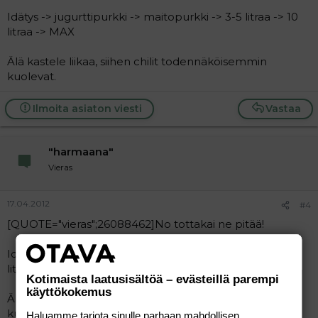
Idätys -> jugurttipurkki -> maitopurkki -> 3-5 litraa -> 10
litraa -> MAX
Älä kastele liikaa, siihen chilit todennäköisemmin
kuolevat.
Ilmoita asiaton viesti
Vastaa
"harmaana"
Vieras
17.04.2012
#4
[QUOTE="vieras";26088462]No tottakai ne pitää!
Idätys -> jugurttipurkki -> maitopurkki -> 3-5 litraa -> 10
litraa -> MAX
Kotimaista laatusisältöä – evästeillä parempi
käyttökokemus
Älä kastele liikaa, siihen chilit todennäköisemmin
kuolevat.[/QUOTE]
Haluamme tarjota sinulle parhaan mahdollisen