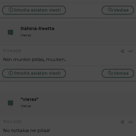
i
t
Ilmoita asiaton viesti
Vastaa
t
i
t
a
Rähinä-Reetta
j
a
Vieras
17.04.2012
#2
Niin munkin pitäis, muuten...
Ilmoita asiaton viesti
Vastaa
"vieras"
Vieras
17.04.2012
#3
No tottakai ne pitää!