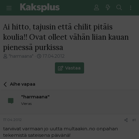
Ai hitto, tajusin että chilit pitäis
koulia!! Ovat olleet vähän liian kauan
pienessä purkissa
V
E
"harmaana"
17.04.2012
i
n
e
s
Vastaa
s
i
t
m
Aihe vapaa
i
m
k
ä
"harmaana"
e
i
t
n
Vieras
j
e
u
n
17.04.2012
#1
n
v
a
i
tarviivat varmaan jo uutta multaakin..no onpahan
l
e
tekemistä sateisena päivänä!
o
s