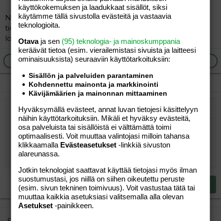
käyttökokemuksen ja laadukkaat sisällöt, siksi
käytämme tällä sivustolla evästeitä ja vastaavia
No ei niitä nyt noin montaa kertaa tartte. Riippuu
teknologioita.
tietenkin astioiden koosta ja missä vaiheessa laittaa
lopulliseen astiaansa.
Otava
ja sen
(95) teknologia- ja mainoskumppania
keräävät tietoa (esim. vierailemis­tasi sivuista ja laitteesi
ominaisuuk­sista) seuraaviin käyttötarkoituksiin:
Ilmoita asiaton viesti
Vastaa
Sisällön ja palveluiden parantaminen
Kohdennettu mainonta ja markkinointi
Kävijämäärien ja mainonnan mittaaminen
Hyväksymällä evästeet, annat luvan tietojesi käsittelyyn
Järjestetty lista
Lihavoitu
Kursivoitu
Laajennettuun editoriin…
Lista
Laajennettuun editoriin…
Lisää hyperlinkki
Lisää kuva
Hymiöt
Laajennettuun editorii
Kumoa
Laajennettuu
Esikat
näihin käyttötarkoituksiin. Mikäli et hyväksy evästeitä,
osa palveluista tai sisällöistä ei välttämättä toimi
Järjestämätön lista
Kirjoita vastaus...
Tasaa vasemmalle
9
Normal
Tallenna luonnos
Arial
Fontin koko
Tasaus
Lainaus
Tee uudelleen
Lisää video/media
BBCode-näkymä
Tekstiväri
Paragraph format
Lisää taulukko
Poista muotoilu
Kirjasintyyli
Insert horizontal line
Luonnokset
Yliviivaa
Spoiler
Alleviivattu
Koodi
Rivinsisäinen koodi
Rivinsisäinen spoiler
optimaalisesti. Voit muuttaa valintojasi milloin tahansa
10
Poista luonnos
klikkaamalla
Evästeasetukset
Book Antiqua
-linkkiä sivuston
Suurenna sisennystä
Heading 1
Keskitä
alareunassa.
12
Courier New
Pienennä sisennystä
Tasaa oikealle
Heading 2
Jotkin teknologiat saattavat käyttää tietojasi myös ilman
15
Georgia
suostumustasi, jos niillä on siihen oikeutettu peruste
Justify text
Heading 3
Lähetä vastaus
(esim. sivun tekninen toimivuus). Voit vastustaa tätä tai
18
Tahoma
muuttaa kaikkia asetuksiasi valitsemalla alla olevan
22
Times New Roman
Asetukset
-painikkeen.
26
Trebuchet MS
Similar threads