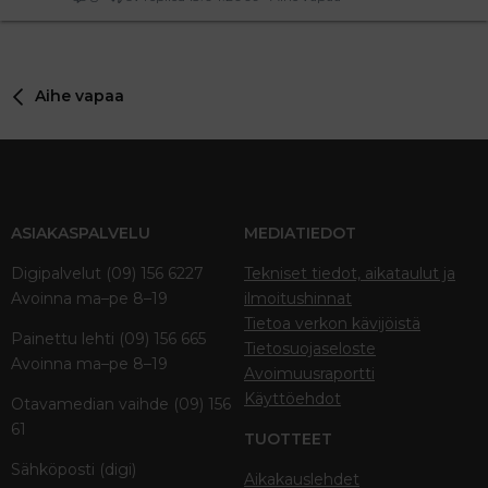
Aihe vapaa
ASIAKASPALVELU
MEDIATIEDOT
Digipalvelut (09) 156 6227
Tekniset tiedot, aikataulut ja
Avoinna ma–pe 8–19
ilmoitushinnat
Tietoa verkon kävijöistä
Painettu lehti (09) 156 665
Tietosuojaseloste
Avoinna ma–pe 8–19
Avoimuusraportti
Käyttöehdot
Otavamedian vaihde (09) 156
61
TUOTTEET
Sähköposti (digi)
Aikakauslehdet