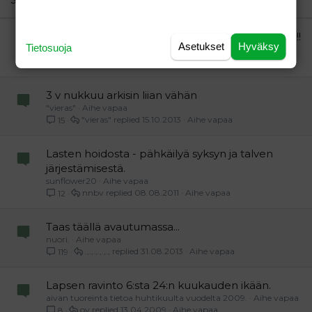
Verdana
Voi hitto!! Lapset oppineet isältään NIRSOILUN!!!!
Asetukset
Hyväksy
Tietosuoja
vierailijauhju
Aihe vapaa
Hilpuri Tilli
14.02.2016
Aihe vapaa
7
3 v nukkuu arkisin liian vähän
"vieras"
Aihe vapaa
"vieras"
15.10.2013
Aihe vapaa
15
Lasten hoidosta - pähkäilyä syksyn ja talven
järjestämisestä.
sunflower20
Aihe vapaa
nnbv
08.08.2011
Aihe vapaa
12
Taas täällä avautumassa...
nuori.
Aihe vapaa
.,.,.,.,.,.,
31.08.2013
Aihe vapaa
119
Lapsen ravinto 6:sta 24:n kuukauden ikään.
aivan tuoreinta tietoa huhtikuulta vuodelta 2009.
Aihe vapaa
ov
13.04.2009
Aihe vapaa
8