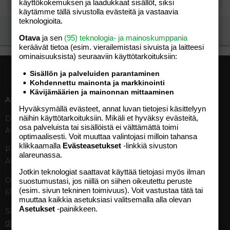
käyttökokemuksen ja laadukkaat sisällöt, siksi
käytämme tällä sivustolla evästeitä ja vastaavia
teknologioita.
Ilmoita asiaton viesti
Otava
ja sen
(95) teknologia- ja mainoskumppania
keräävät tietoa (esim. vierailemis­tasi sivuista ja laitteesi
ominaisuuk­sista) seuraaviin käyttötarkoituksiin:
Sisällön ja palveluiden parantaminen
Kohdennettu mainonta ja markkinointi
Kävijämäärien ja mainonnan mittaaminen
ASIAKASPALVELU
MEDIATIEDOT
Hyväksymällä evästeet, annat luvan tietojesi käsittelyyn
näihin käyttötarkoituksiin. Mikäli et hyväksy evästeitä,
Digipalvelut (09) 156 6227
Tekniset tiedot, aikataulut ja
osa palveluista tai sisällöistä ei välttämättä toimi
Avoinna ma–pe 8–19
ilmoitushinnat
optimaalisesti. Voit muuttaa valintojasi milloin tahansa
Tietoa verkon kävijöistä
klikkaamalla
Evästeasetukset
-linkkiä sivuston
Painettu lehti (09) 156 665
Tietosuojaseloste
alareunassa.
Avoinna ma–pe 8–19
Avoimuusraportti
Jotkin teknologiat saattavat käyttää tietojasi myös ilman
Käyttöehdot
Otavamedian vaihde (09) 156
suostumustasi, jos niillä on siihen oikeutettu peruste
(esim. sivun tekninen toimivuus). Voit vastustaa tätä tai
61
TUOTTEET
muuttaa kaikkia asetuksiasi valitsemalla alla olevan
Asetukset
-painikkeen.
Sähköposti (digi)
Aikakauslehdet
digi@otavamedia.fi
Verkkopalvelut