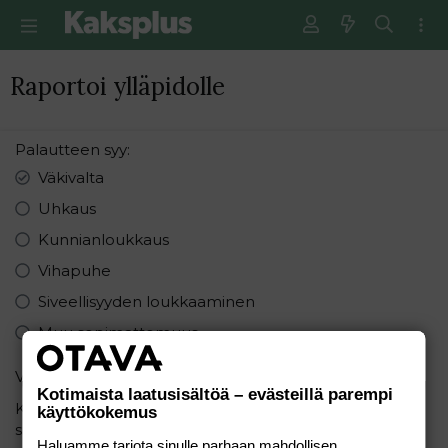
Raportoi ylläpidolle
Palautteen syy
Väkivalta
Uhkaus
Kunnianloukkaus
Vihapuhe
Siveellisyyden loukkaaminen
Muu sopimattomuus
Varmistus
Kotimaista laatusisältöä – evästeillä parempi
Kuinka monta sanaa on lauseessa: "Minä rakastan
käyttökokemus
sinua"
Haluamme tarjota sinulle parhaan mahdollisen