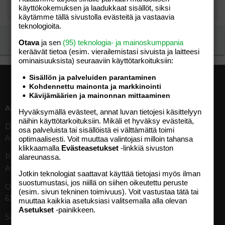
käyttökokemuksen ja laadukkaat sisällöt, siksi
käytämme tällä sivustolla evästeitä ja vastaavia
teknologioita.
Ilmoita asiaton viesti
Otava
ja sen
(95) teknologia- ja mainoskumppania
keräävät tietoa (esim. vierailemis­tasi sivuista ja laitteesi
ominaisuuk­sista) seuraaviin käyttötarkoituksiin:
Sisällön ja palveluiden parantaminen
Kohdennettu mainonta ja markkinointi
Kävijämäärien ja mainonnan mittaaminen
ASIAKASPALVELU
MEDIATIEDOT
Hyväksymällä evästeet, annat luvan tietojesi käsittelyyn
näihin käyttötarkoituksiin. Mikäli et hyväksy evästeitä,
Digipalvelut (09) 156 6227
Tekniset tiedot, aikataulut ja
osa palveluista tai sisällöistä ei välttämättä toimi
Avoinna ma–pe 8–19
ilmoitushinnat
optimaalisesti. Voit muuttaa valintojasi milloin tahansa
klikkaamalla
Evästeasetukset
-linkkiä sivuston
Tietoa verkon kävijöistä
Painettu lehti (09) 156 665
alareunassa.
Tietosuojaseloste
Avoinna ma–pe 8–19
Avoimuusraportti
Jotkin teknologiat saattavat käyttää tietojasi myös ilman
suostumustasi, jos niillä on siihen oikeutettu peruste
Käyttöehdot
Otavamedian vaihde (09) 156
(esim. sivun tekninen toimivuus). Voit vastustaa tätä tai
61
muuttaa kaikkia asetuksiasi valitsemalla alla olevan
TUOTTEET
Asetukset
-painikkeen.
Sähköposti (digi)
Aikakauslehdet