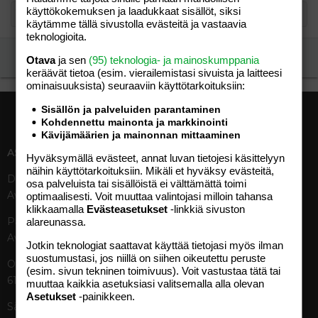
käyttökokemuksen ja laadukkaat sisällöt, siksi
käytämme tällä sivustolla evästeitä ja vastaavia
teknologioita.
Ilmoita asiaton viesti
Otava
ja sen
(95) teknologia- ja mainoskumppania
keräävät tietoa (esim. vierailemis­tasi sivuista ja laitteesi
ominaisuuk­sista) seuraaviin käyttötarkoituksiin:
Sisällön ja palveluiden parantaminen
Kohdennettu mainonta ja markkinointi
Kävijämäärien ja mainonnan mittaaminen
ASIAKASPALVELU
MEDIATIEDOT
Hyväksymällä evästeet, annat luvan tietojesi käsittelyyn
näihin käyttötarkoituksiin. Mikäli et hyväksy evästeitä,
Digipalvelut (09) 156 6227
Tekniset tiedot, aikataulut ja
osa palveluista tai sisällöistä ei välttämättä toimi
Avoinna ma–pe 8–19
ilmoitushinnat
optimaalisesti. Voit muuttaa valintojasi milloin tahansa
klikkaamalla
Evästeasetukset
-linkkiä sivuston
Tietoa verkon kävijöistä
Painettu lehti (09) 156 665
alareunassa.
Tietosuojaseloste
Avoinna ma–pe 8–19
Avoimuusraportti
Jotkin teknologiat saattavat käyttää tietojasi myös ilman
suostumustasi, jos niillä on siihen oikeutettu peruste
Käyttöehdot
Otavamedian vaihde (09) 156
(esim. sivun tekninen toimivuus). Voit vastustaa tätä tai
61
muuttaa kaikkia asetuksiasi valitsemalla alla olevan
TUOTTEET
Asetukset
-painikkeen.
Sähköposti (digi)
Aikakauslehdet