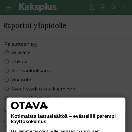
Raportoi ylläpidolle
Palautteen syy
Väkivalta
Uhkaus
Kunnianloukkaus
Vihapuhe
Siveellisyyden loukkaaminen
Muu sopimattomuus
Varmistus
Kotimaista laatusisältöä – evästeillä parempi
Järjestä seuraavat numerot pienimmästä suurimpaan:
käyttökokemus
9 9 4
Haluamme tarjota sinulle parhaan mahdollisen