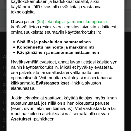
käyttökokemuksen ja laadukkaat sisällöt, siksi
käytämme tällä sivustolla evästeitä ja vastaavia
teknologioita.
Ilmoita asiaton viesti
Otava
ja sen
(95) teknologia- ja mainoskumppania
keräävät tietoa (esim. vierailemis­tasi sivuista ja laitteesi
ominaisuuk­sista) seuraaviin käyttötarkoituksiin:
Sisällön ja palveluiden parantaminen
Kohdennettu mainonta ja markkinointi
Kävijämäärien ja mainonnan mittaaminen
ASIAKASPALVELU
MEDIATIEDOT
Hyväksymällä evästeet, annat luvan tietojesi käsittelyyn
näihin käyttötarkoituksiin. Mikäli et hyväksy evästeitä,
Digipalvelut (09) 156 6227
Tekniset tiedot, aikataulut ja
osa palveluista tai sisällöistä ei välttämättä toimi
Avoinna ma–pe 8–19
ilmoitushinnat
optimaalisesti. Voit muuttaa valintojasi milloin tahansa
Tietoa verkon kävijöistä
klikkaamalla
Evästeasetukset
-linkkiä sivuston
Painettu lehti (09) 156 665
Tietosuojaseloste
alareunassa.
Avoinna ma–pe 8–19
Avoimuusraportti
Jotkin teknologiat saattavat käyttää tietojasi myös ilman
Käyttöehdot
Otavamedian vaihde (09) 156
suostumustasi, jos niillä on siihen oikeutettu peruste
(esim. sivun tekninen toimivuus). Voit vastustaa tätä tai
61
TUOTTEET
muuttaa kaikkia asetuksiasi valitsemalla alla olevan
Asetukset
-painikkeen.
Sähköposti (digi)
Aikakauslehdet
digi@otavamedia.fi
Verkkopalvelut