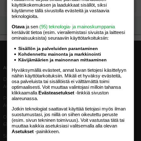
käyttökokemuksen ja laadukkaat sisällöt, siksi
käytämme tällä sivustolla evästeitä ja vastaavia
teknologioita.
Ilmoita asiaton viesti
Otava
ja sen
(95) teknologia- ja mainoskumppania
keräävät tietoa (esim. vierailemis­tasi sivuista ja laitteesi
ominaisuuk­sista) seuraaviin käyttötarkoituksiin:
Sisällön ja palveluiden parantaminen
Kohdennettu mainonta ja markkinointi
Kävijämäärien ja mainonnan mittaaminen
ASIAKASPALVELU
MEDIATIEDOT
Hyväksymällä evästeet, annat luvan tietojesi käsittelyyn
näihin käyttötarkoituksiin. Mikäli et hyväksy evästeitä,
Digipalvelut (09) 156 6227
Tekniset tiedot, aikataulut ja
osa palveluista tai sisällöistä ei välttämättä toimi
Avoinna ma–pe 8–19
ilmoitushinnat
optimaalisesti. Voit muuttaa valintojasi milloin tahansa
klikkaamalla
Evästeasetukset
-linkkiä sivuston
Tietoa verkon kävijöistä
Painettu lehti (09) 156 665
alareunassa.
Tietosuojaseloste
Avoinna ma–pe 8–19
Avoimuusraportti
Jotkin teknologiat saattavat käyttää tietojasi myös ilman
suostumustasi, jos niillä on siihen oikeutettu peruste
Käyttöehdot
Otavamedian vaihde (09) 156
(esim. sivun tekninen toimivuus). Voit vastustaa tätä tai
61
muuttaa kaikkia asetuksiasi valitsemalla alla olevan
TUOTTEET
Asetukset
-painikkeen.
Sähköposti (digi)
Aikakauslehdet