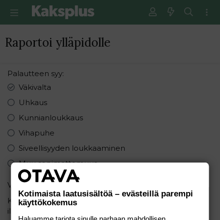
Raportoi ylläpidolle
Palautteen syy
Väkivalta
Uhkaus
Kunnianloukkaus
Vihapuhe
Siveellisyyden loukkaaminen
Muu sopimattomuus
Varmistus
Kotimaista laatusisältöä – evästeillä parempi
Kirjoita seuraavat numerot pienimmästä suurimpaan
käyttökokemus
ilman pilkkuja: 8, 5, 5
Haluamme tarjota sinulle parhaan mahdollisen