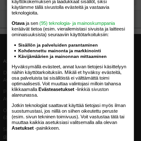
käyttökokemuksen ja laadukkaat sisällöt, siksi
käytämme tällä sivustolla evästeitä ja vastaavia
teknologioita.
Ilmoita asiaton viesti
Otava
ja sen
(95) teknologia- ja mainoskumppania
keräävät tietoa (esim. vierailemis­tasi sivuista ja laitteesi
ominaisuuk­sista) seuraaviin käyttötarkoituksiin:
Sisällön ja palveluiden parantaminen
Kohdennettu mainonta ja markkinointi
Kävijämäärien ja mainonnan mittaaminen
ASIAKASPALVELU
MEDIATIEDOT
Hyväksymällä evästeet, annat luvan tietojesi käsittelyyn
näihin käyttötarkoituksiin. Mikäli et hyväksy evästeitä,
Digipalvelut (09) 156 6227
Tekniset tiedot, aikataulut ja
osa palveluista tai sisällöistä ei välttämättä toimi
Avoinna ma–pe 8–19
ilmoitushinnat
optimaalisesti. Voit muuttaa valintojasi milloin tahansa
Tietoa verkon kävijöistä
klikkaamalla
Evästeasetukset
-linkkiä sivuston
Painettu lehti (09) 156 665
Tietosuojaseloste
alareunassa.
Avoinna ma–pe 8–19
Avoimuusraportti
Jotkin teknologiat saattavat käyttää tietojasi myös ilman
Käyttöehdot
Otavamedian vaihde (09) 156
suostumustasi, jos niillä on siihen oikeutettu peruste
(esim. sivun tekninen toimivuus). Voit vastustaa tätä tai
61
TUOTTEET
muuttaa kaikkia asetuksiasi valitsemalla alla olevan
Asetukset
-painikkeen.
Sähköposti (digi)
Aikakauslehdet
digi@otavamedia.fi
Verkkopalvelut