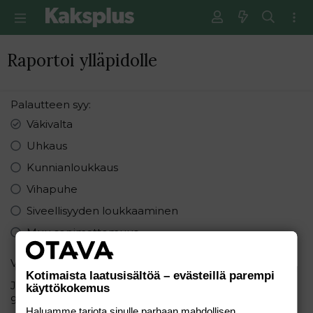
Raportoi ylläpidolle
Palautteen syy
Väkivalta
Uhkaus
Kunnianloukkaus
Vihapuhe
Siveellisyyden loukkaaminen
Muu sopimattomuus
Varmistus
Kotimaista laatusisältöä – evästeillä parempi
Järjestä seuraavat numerot pienimmästä suurimpaan:
käyttökokemus
9 9 4
Haluamme tarjota sinulle parhaan mahdollisen