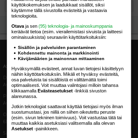
käyttökokemuksen ja laadukkaat sisällöt, siksi
käytämme tällä sivustolla evästeitä ja vastaavia
teknologioita.
Ilmoita asiaton viesti
Otava
ja sen
(95) teknologia- ja mainoskumppania
keräävät tietoa (esim. vierailemis­tasi sivuista ja laitteesi
ominaisuuk­sista) seuraaviin käyttötarkoituksiin:
Sisällön ja palveluiden parantaminen
Kohdennettu mainonta ja markkinointi
Kävijämäärien ja mainonnan mittaaminen
ASIAKASPALVELU
MEDIATIEDOT
Hyväksymällä evästeet, annat luvan tietojesi käsittelyyn
näihin käyttötarkoituksiin. Mikäli et hyväksy evästeitä,
Digipalvelut (09) 156 6227
Tekniset tiedot, aikataulut ja
osa palveluista tai sisällöistä ei välttämättä toimi
Avoinna ma–pe 8–19
ilmoitushinnat
optimaalisesti. Voit muuttaa valintojasi milloin tahansa
klikkaamalla
Evästeasetukset
-linkkiä sivuston
Tietoa verkon kävijöistä
Painettu lehti (09) 156 665
alareunassa.
Tietosuojaseloste
Avoinna ma–pe 8–19
Avoimuusraportti
Jotkin teknologiat saattavat käyttää tietojasi myös ilman
suostumustasi, jos niillä on siihen oikeutettu peruste
Käyttöehdot
Otavamedian vaihde (09) 156
(esim. sivun tekninen toimivuus). Voit vastustaa tätä tai
61
muuttaa kaikkia asetuksiasi valitsemalla alla olevan
TUOTTEET
Asetukset
-painikkeen.
Sähköposti (digi)
Aikakauslehdet