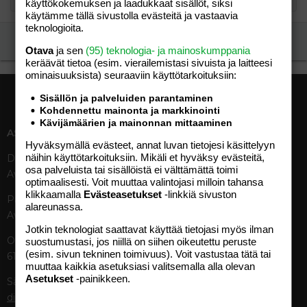
käyttökokemuksen ja laadukkaat sisällöt, siksi
käytämme tällä sivustolla evästeitä ja vastaavia
teknologioita.
Ilmoita asiaton viesti
Otava
ja sen
(95) teknologia- ja mainoskumppania
keräävät tietoa (esim. vierailemis­tasi sivuista ja laitteesi
ominaisuuk­sista) seuraaviin käyttötarkoituksiin:
Sisällön ja palveluiden parantaminen
Kohdennettu mainonta ja markkinointi
Kävijämäärien ja mainonnan mittaaminen
ASIAKASPALVELU
MEDIATIEDOT
Hyväksymällä evästeet, annat luvan tietojesi käsittelyyn
näihin käyttötarkoituksiin. Mikäli et hyväksy evästeitä,
Digipalvelut (09) 156 6227
Tekniset tiedot, aikataulut ja
osa palveluista tai sisällöistä ei välttämättä toimi
Avoinna ma–pe 8–19
ilmoitushinnat
optimaalisesti. Voit muuttaa valintojasi milloin tahansa
Tietoa verkon kävijöistä
klikkaamalla
Evästeasetukset
-linkkiä sivuston
Painettu lehti (09) 156 665
Tietosuojaseloste
alareunassa.
Avoinna ma–pe 8–19
Avoimuusraportti
Jotkin teknologiat saattavat käyttää tietojasi myös ilman
Käyttöehdot
Otavamedian vaihde (09) 156
suostumustasi, jos niillä on siihen oikeutettu peruste
(esim. sivun tekninen toimivuus). Voit vastustaa tätä tai
61
TUOTTEET
muuttaa kaikkia asetuksiasi valitsemalla alla olevan
Asetukset
-painikkeen.
Sähköposti (digi)
Aikakauslehdet
digi@otavamedia.fi
Verkkopalvelut