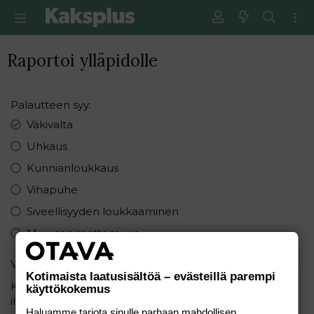
Raportoi ylläpidolle
Palautteen syy
Väkivalta
Uhkaus
Kunnianloukkaus
Vihapuhe
Siveellisyyden loukkaaminen
Muu sopimattomuus
Varmistus
Kotimaista laatusisältöä – evästeillä parempi
Kirjoita seuraavat numerot pienimmästä suurimpaan
käyttökokemus
ilman pilkkuja: 8, 5, 5
Haluamme tarjota sinulle parhaan mahdollisen