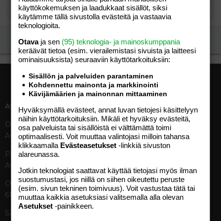
käyttökokemuksen ja laadukkaat sisällöt, siksi
käytämme tällä sivustolla evästeitä ja vastaavia
teknologioita.
Ilmoita asiaton viesti
Otava
ja sen
(95) teknologia- ja mainoskumppania
keräävät tietoa (esim. vierailemis­tasi sivuista ja laitteesi
ominaisuuk­sista) seuraaviin käyttötarkoituksiin:
Sisällön ja palveluiden parantaminen
Kohdennettu mainonta ja markkinointi
Kävijämäärien ja mainonnan mittaaminen
ASIAKASPALVELU
MEDIATIEDOT
Hyväksymällä evästeet, annat luvan tietojesi käsittelyyn
näihin käyttötarkoituksiin. Mikäli et hyväksy evästeitä,
Digipalvelut (09) 156 6227
Tekniset tiedot, aikataulut ja
osa palveluista tai sisällöistä ei välttämättä toimi
Avoinna ma–pe 8–19
ilmoitushinnat
optimaalisesti. Voit muuttaa valintojasi milloin tahansa
klikkaamalla
Evästeasetukset
-linkkiä sivuston
Tietoa verkon kävijöistä
Painettu lehti (09) 156 665
alareunassa.
Tietosuojaseloste
Avoinna ma–pe 8–19
Avoimuusraportti
Jotkin teknologiat saattavat käyttää tietojasi myös ilman
suostumustasi, jos niillä on siihen oikeutettu peruste
Käyttöehdot
Otavamedian vaihde (09) 156
(esim. sivun tekninen toimivuus). Voit vastustaa tätä tai
61
muuttaa kaikkia asetuksiasi valitsemalla alla olevan
TUOTTEET
Asetukset
-painikkeen.
Sähköposti (digi)
Aikakauslehdet