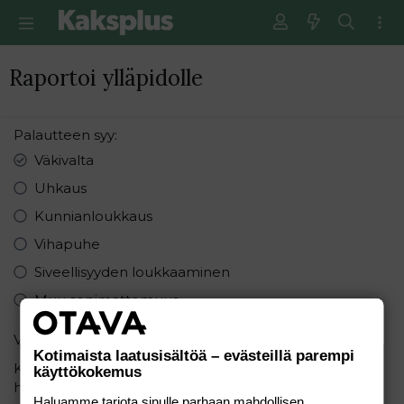
Raportoi ylläpidolle
Palautteen syy
Väkivalta
Uhkaus
Kunnianloukkaus
Vihapuhe
Siveellisyyden loukkaaminen
Muu sopimattomuus
Varmistus
Kotimaista laatusisältöä – evästeillä parempi
Kuinka monta sanaa on lauseessa: "Vesihiisi sihisi
käyttökokemus
hississä"
Haluamme tarjota sinulle parhaan mahdollisen