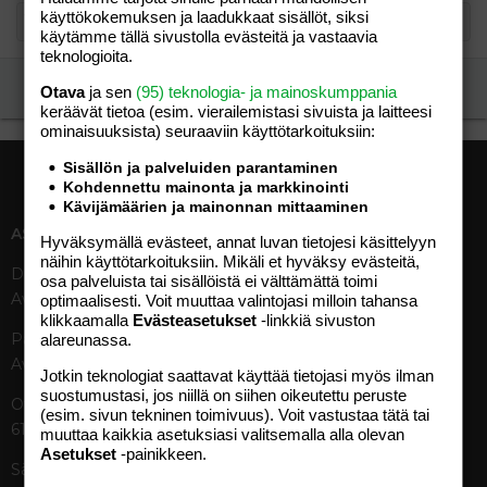
käyttökokemuksen ja laadukkaat sisällöt, siksi
käytämme tällä sivustolla evästeitä ja vastaavia
teknologioita.
Ilmoita asiaton viesti
Otava
ja sen
(95) teknologia- ja mainoskumppania
keräävät tietoa (esim. vierailemis­tasi sivuista ja laitteesi
ominaisuuk­sista) seuraaviin käyttötarkoituksiin:
Sisällön ja palveluiden parantaminen
Kohdennettu mainonta ja markkinointi
Kävijämäärien ja mainonnan mittaaminen
ASIAKASPALVELU
MEDIATIEDOT
Hyväksymällä evästeet, annat luvan tietojesi käsittelyyn
näihin käyttötarkoituksiin. Mikäli et hyväksy evästeitä,
Digipalvelut (09) 156 6227
Tekniset tiedot, aikataulut ja
osa palveluista tai sisällöistä ei välttämättä toimi
Avoinna ma–pe 8–19
ilmoitushinnat
optimaalisesti. Voit muuttaa valintojasi milloin tahansa
klikkaamalla
Evästeasetukset
-linkkiä sivuston
Tietoa verkon kävijöistä
Painettu lehti (09) 156 665
alareunassa.
Tietosuojaseloste
Avoinna ma–pe 8–19
Avoimuusraportti
Jotkin teknologiat saattavat käyttää tietojasi myös ilman
suostumustasi, jos niillä on siihen oikeutettu peruste
Käyttöehdot
Otavamedian vaihde (09) 156
(esim. sivun tekninen toimivuus). Voit vastustaa tätä tai
61
muuttaa kaikkia asetuksiasi valitsemalla alla olevan
TUOTTEET
Asetukset
-painikkeen.
Sähköposti (digi)
Aikakauslehdet