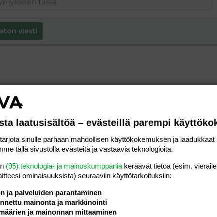
aton viesti
sta laatusisältöä – evästeillä parempi käyttök
rjota sinulle parhaan mahdollisen käyttökokemuksen ja laadukkaat s
me tällä sivustolla evästeitä ja vastaavia teknologioita.
en
(95) teknologia- ja mainoskumppania
keräävät tietoa (esim. vieraile
laitteesi ominaisuuk­sista) seuraaviin käyttötarkoituksiin:
ön ja palveluiden parantaminen
nettu mainonta ja markkinointi
määrien ja mainonnan mittaaminen