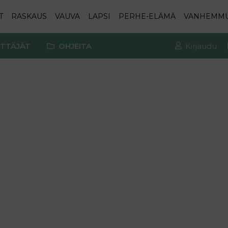
T
RASKAUS
VAUVA
LAPSI
PERHE-ELÄMÄ
VANHEMM
TTÄJÄT
OHJEITA
Kirjaudu