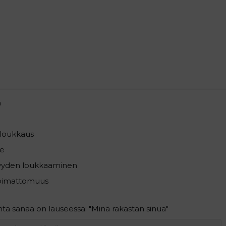
a
loukkaus
e
syyden loukkaaminen
pimattomuus
a sanaa on lauseessa: "Minä rakastan sinua"