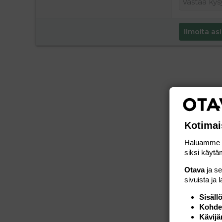
Ilmoita asi
Kotimai
Haluamme ta
siksi käytäm
Otava
ja s
sivuista ja 
Sisäll
Kohden
Kävijä