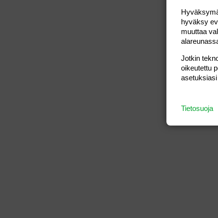
Hyväksymällä
hyväksy eväs
muuttaa val
alareunass
Jotkin tekno
oikeutettu 
asetuksiasi
Tietosuoja