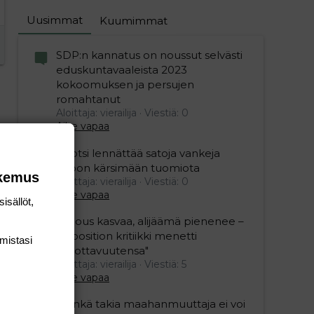
Uusimmat
Kuumimmat
SDP:n kannatus on noussut selvästi
eduskuntavaaleista 2023
kokoomuksen ja persujen
romahtanut
Aloittaja: vierailija
Viestiä: 0
Aihe vapaa
Ruotsi lennättää satoja vankeja
Viroon kärsimään tuomiota
okemus
Aloittaja: vierailija
Viestiä: 0
Aihe vapaa
isällöt,
"Talous kasvaa, alijäämä pienenee –
opposition kritiikki menetti
mis­tasi
uskottavuutensa"
Aloittaja: vierailija
Viestiä: 5
Aihe vapaa
”Minkä takia maahanmuuttaja ei voi