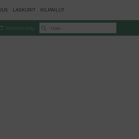
UUS
LASKURIT
KILPAILUT
Rekisteröidy