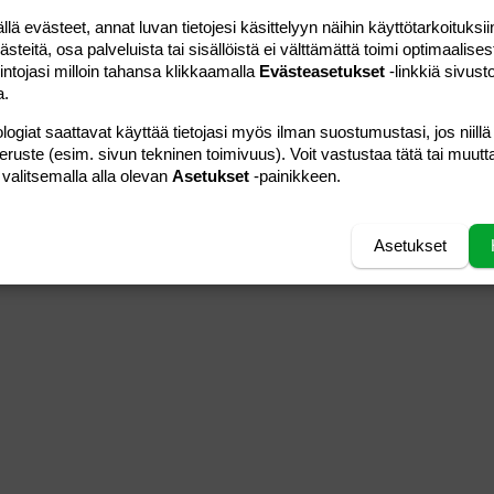
 evästeet, annat luvan tietojesi käsittelyyn näihin käyttötarkoituksiin
teitä, osa palveluista tai sisällöistä ei välttämättä toimi optimaalisest
intojasi milloin tahansa klikkaamalla
Evästeasetukset
-linkkiä sivust
a.
logiat saattavat käyttää tietojasi myös ilman suostumustasi, jos niillä
peruste (esim. sivun tekninen toimivuus). Voit vastustaa tätä tai muutt
 valitsemalla alla olevan
Asetukset
-painikkeen.
Asetukset