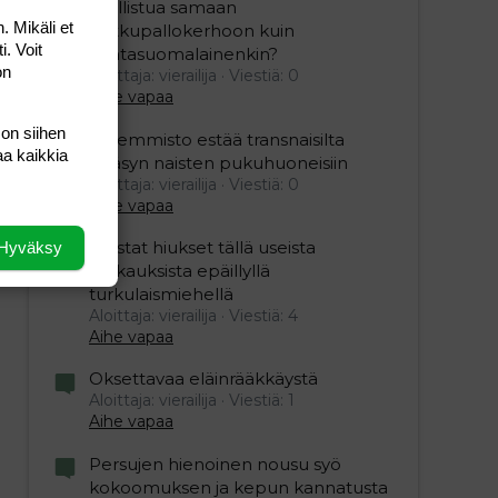
osallistua samaan
. Mikäli et
potkupallokerhoon kuin
i. Voit
kantasuomalainenkin?
on
Aloittaja: vierailija
Viestiä: 0
Aihe vapaa
 on siihen
Vasemmisto estää transnaisilta
aa kaikkia
pääsyn naisten pukuhuoneisiin
Aloittaja: vierailija
Viestiä: 0
Aihe vapaa
Mustat hiukset tällä useista
Hyväksy
raiskauksista epäillyllä
turkulaismiehellä
Aloittaja: vierailija
Viestiä: 4
Aihe vapaa
Oksettavaa eläinrääkkäystä
Aloittaja: vierailija
Viestiä: 1
Aihe vapaa
Persujen hienoinen nousu syö
kokoomuksen ja kepun kannatusta