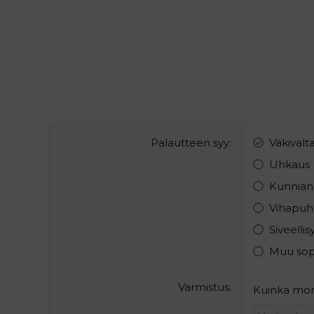
Palautteen syy
Väkivalt
Uhkaus
Kunnian
Vihapuh
Siveelli
Muu so
Varmistus
Kuinka mont