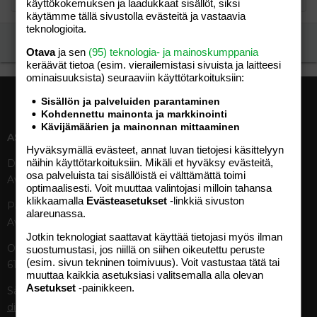
käyttökokemuksen ja laadukkaat sisällöt, siksi
käytämme tällä sivustolla evästeitä ja vastaavia
teknologioita.
Ilmoita asiaton viesti
Otava
ja sen
(95) teknologia- ja mainoskumppania
keräävät tietoa (esim. vierailemis­tasi sivuista ja laitteesi
ominaisuuk­sista) seuraaviin käyttötarkoituksiin:
Sisällön ja palveluiden parantaminen
Kohdennettu mainonta ja markkinointi
Kävijämäärien ja mainonnan mittaaminen
ASIAKASPALVELU
MEDIATIEDOT
Hyväksymällä evästeet, annat luvan tietojesi käsittelyyn
näihin käyttötarkoituksiin. Mikäli et hyväksy evästeitä,
Digipalvelut (09) 156 6227
Tekniset tiedot, aikataulut ja
osa palveluista tai sisällöistä ei välttämättä toimi
Avoinna ma–pe 8–19
ilmoitushinnat
optimaalisesti. Voit muuttaa valintojasi milloin tahansa
Tietoa verkon kävijöistä
klikkaamalla
Evästeasetukset
-linkkiä sivuston
Painettu lehti (09) 156 665
Tietosuojaseloste
alareunassa.
Avoinna ma–pe 8–19
Avoimuusraportti
Jotkin teknologiat saattavat käyttää tietojasi myös ilman
Käyttöehdot
Otavamedian vaihde (09) 156
suostumustasi, jos niillä on siihen oikeutettu peruste
(esim. sivun tekninen toimivuus). Voit vastustaa tätä tai
61
TUOTTEET
muuttaa kaikkia asetuksiasi valitsemalla alla olevan
Asetukset
-painikkeen.
Sähköposti (digi)
Aikakauslehdet
digi@otavamedia.fi
Verkkopalvelut