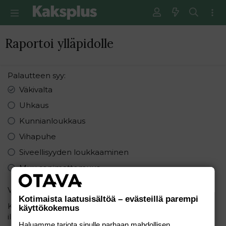
Raportoi ylläpidolle
Palautteen syy
Väkivalta
Uhkaus
Kunnianloukkaus
Vihapuhe
Siveellisyyden loukkaaminen
Muu sopimattomuus
Varmistus
Kotimaista laatusisältöä – evästeillä parempi
Kirjoita seuraavat numerot pienimmästä suurimpaan
käyttökokemus
ilman pilkkuja: 6, 7, 1
Haluamme tarjota sinulle parhaan mahdollisen