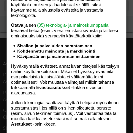
käyttökokemuksen ja laadukkaat sisällöt, siksi
käytämme tällä sivustolla evästeitä ja vastaavia
teknologioita.
Ilmoita asiaton viesti
Otava
ja sen
(95) teknologia- ja mainoskumppania
keräävät tietoa (esim. vierailemis­tasi sivuista ja laitteesi
ominaisuuk­sista) seuraaviin käyttötarkoituksiin:
Sisällön ja palveluiden parantaminen
Kohdennettu mainonta ja markkinointi
Kävijämäärien ja mainonnan mittaaminen
ASIAKASPALVELU
MEDIATIEDOT
Hyväksymällä evästeet, annat luvan tietojesi käsittelyyn
näihin käyttötarkoituksiin. Mikäli et hyväksy evästeitä,
Digipalvelut (09) 156 6227
Tekniset tiedot, aikataulut ja
osa palveluista tai sisällöistä ei välttämättä toimi
Avoinna ma–pe 8–19
ilmoitushinnat
optimaalisesti. Voit muuttaa valintojasi milloin tahansa
klikkaamalla
Evästeasetukset
-linkkiä sivuston
Tietoa verkon kävijöistä
Painettu lehti (09) 156 665
alareunassa.
Tietosuojaseloste
Avoinna ma–pe 8–19
Avoimuusraportti
Jotkin teknologiat saattavat käyttää tietojasi myös ilman
suostumustasi, jos niillä on siihen oikeutettu peruste
Käyttöehdot
Otavamedian vaihde (09) 156
(esim. sivun tekninen toimivuus). Voit vastustaa tätä tai
61
muuttaa kaikkia asetuksiasi valitsemalla alla olevan
TUOTTEET
Asetukset
-painikkeen.
Sähköposti (digi)
Aikakauslehdet