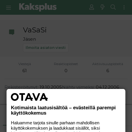
VaSaSi
Jäsen
Ilmoita asiaton viesti
Viestejä
Reaktiopisteet
Aktiivisuuspisteitä
61
0
6
Rekisteröitynyt
19.10.2005
Nähty viimeksi
04.12.2006
Etsi
Kotimaista laatusisältöä – evästeillä parempi
käyttökokemus
Uusimmat viestit
Tietoja
Haluamme tarjota sinulle parhaan mahdollisen
käyttökokemuksen ja laadukkaat sisällöt, siksi