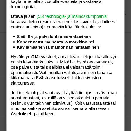
kääretorttu, johon ei tule vehnäjauhoja
käytämme tällä sivustolla evästeitä ja vastaavia
teknologioita.
Kiitos Veetin äippä ohjeesta. Tuo on varmaan juuri
sellainen ohje, jota nyt tarvitsen allergiselle vieraalleni.
Otava
ja sen
(95) teknologia- ja mainoskumppania
Täytyy kokeilla, miten onnistuu ilman vehnäjauhoja ;)
keräävät tietoa (esim. vierailemis­tasi sivuista ja laitteesi
VaSaSi
Viesti #3
04.12.2006
Osio:
Perhe-elämä
ominaisuuk­sista) seuraaviin käyttötarkoituksiin:
Sisällön ja palveluiden parantaminen
kääretorttu, johon ei tule vehnäjauhoja
Kohdennettu mainonta ja markkinointi
tai mitään muutakaan jauhoja paitsi perunajauhoja.
Kävijämäärien ja mainonnan mittaaminen
Eli onko kellään sellaista ohjetta? Kuinka paljon pitää
Hyväksymällä evästeet, annat luvan tietojesi käsittelyyn
niitä perunajauhoja laittaa?
näihin käyttötarkoituksiin. Mikäli et hyväksy evästeitä,
VaSaSi
Viestiketju
04.12.2006
Viestiä: 4
Osio:
osa palveluista tai sisällöistä ei välttämättä toimi
Perhe-elämä
optimaalisesti. Voit muuttaa valintojasi milloin tahansa
klikkaamalla
Evästeasetukset
-linkkiä sivuston
alareunassa.
Kun olit teini-ikäinen...
\ Ja mulla ainakin oli niiden leveälahkeisten housujen
Jotkin teknologiat saattavat käyttää tietojasi myös ilman
sivusaumoihin ja jonnekin muuallekin laitettu sellaisia
suostumustasi, jos niillä on siihen oikeutettu peruste
niittikoristeita :D Muistaako kukaan muu niitä?
(esim. sivun tekninen toimivuus). Voit vastustaa tätä tai
VaSaSi
Viesti #12
07.11.2006
Osio:
Perhe-elämä
muuttaa kaikkia asetuksiasi valitsemalla alla olevan
Asetukset
-painikkeen.
Kun olit teini-ikäinen...
\ Minäkin muistan tuon! =)