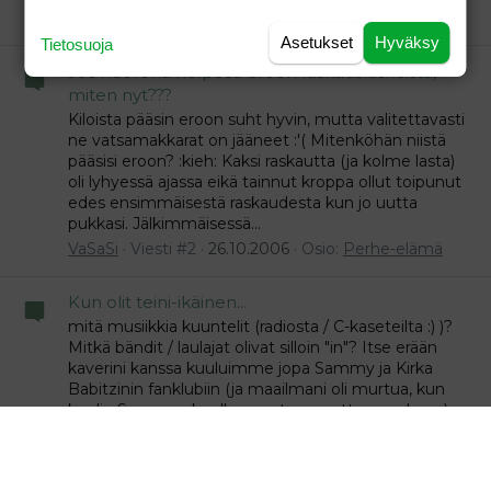
VaSaSi
Viesti #10
05.11.2006
Osio:
Perhe-elämä
Asetukset
Hyväksy
Tietosuoja
Jos nuorena helposti eroon raskausläskeistä,
miten nyt???
Kiloista pääsin eroon suht hyvin, mutta valitettavasti
ne vatsamakkarat on jääneet :'( Mitenköhän niistä
pääsisi eroon? :kieh: Kaksi raskautta (ja kolme lasta)
oli lyhyessä ajassa eikä tainnut kroppa ollut toipunut
edes ensimmäisestä raskaudesta kun jo uutta
pukkasi. Jälkimmäisessä...
VaSaSi
Viesti #2
26.10.2006
Osio:
Perhe-elämä
Kun olit teini-ikäinen...
mitä musiikkia kuuntelit (radiosta / C-kaseteilta :) )?
Mitkä bändit / laulajat olivat silloin "in"? Itse erään
kaverini kanssa kuuluimme jopa Sammy ja Kirka
Babitzinin fanklubiin (ja maailmani oli murtua, kun
kuulin Sammyn kuolleen auto-onnettomuudessa).
The Osmondsin pojat olivat aivan...
VaSaSi
Viestiketju
20.10.2006
Viestiä: 13
Osio:
Perhe-elämä