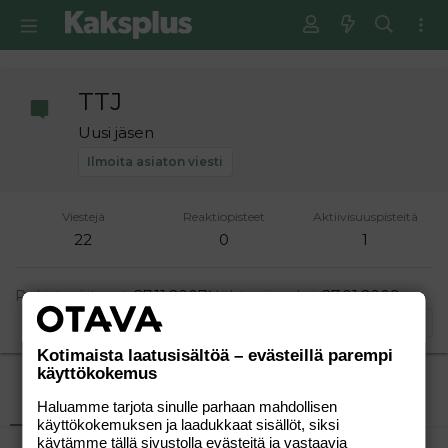
TTJ
Uusi jäsen
Ilmoita asiaton viesti
Viestejä
Reaktiopisteet
Aktiivisuuspisteitä
22
0
1
Rekisteröitynyt
27.11.2007
Nähty viimeksi
27.01.2009
Etsi
Kotimaista laatusisältöä – evästeillä parempi
käyttökokemus
Uusimmat viestit
Tietoja
Haluamme tarjota sinulle parhaan mahdollisen
käyttökokemuksen ja laadukkaat sisällöt, siksi
käytämme tällä sivustolla evästeitä ja vastaavia