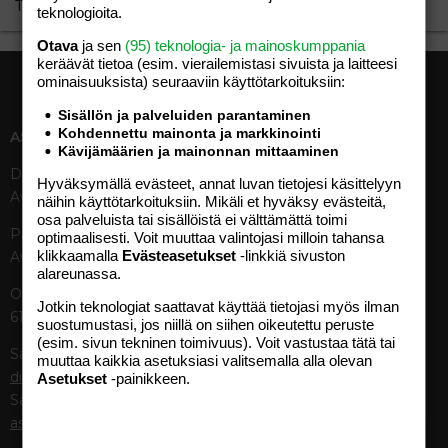
TTJ ei ole viestittänyt mittän viime aikoina.
teknologioita.
Otava
ja sen
(95) teknologia- ja mainoskumppania
keräävät tietoa (esim. vierailemis­tasi sivuista ja laitteesi
ominaisuuk­sista) seuraaviin käyttötarkoituksiin:
Sisällön ja palveluiden parantaminen
Kohdennettu mainonta ja markkinointi
ASIAKASPALVELU
MEDIATIEDOT
Kävijämäärien ja mainonnan mittaaminen
Digipalvelut (09) 156 6227
Tekniset tiedot, aikataulut ja
Hyväksymällä evästeet, annat luvan tietojesi käsittelyyn
Avoinna ma–pe 8–19
ilmoitushinnat
näihin käyttötarkoituksiin. Mikäli et hyväksy evästeitä,
osa palveluista tai sisällöistä ei välttämättä toimi
Tietoa verkon kävijöistä
Painettu lehti (09) 156 665
optimaalisesti. Voit muuttaa valintojasi milloin tahansa
Tietosuojaseloste
klikkaamalla
Evästeasetukset
-linkkiä sivuston
Avoinna ma–pe 8–19
Avoimuusraportti
alareunassa.
Käyttöehdot
Otavamedian vaihde (09) 156
Jotkin teknologiat saattavat käyttää tietojasi myös ilman
61
suostumustasi, jos niillä on siihen oikeutettu peruste
TUOTTEET
(esim. sivun tekninen toimivuus). Voit vastustaa tätä tai
Sähköposti (digi)
muuttaa kaikkia asetuksiasi valitsemalla alla olevan
Aikakauslehdet
digi@otavamedia.fi
Asetukset
-painikkeen.
Verkkopalvelut
Sähköposti
Digilehdet
asiakaspalvelu@otavamedia.fi