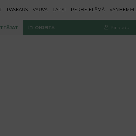
T
RASKAUS
VAUVA
LAPSI
PERHE-ELÄMÄ
VANHEMM
TTÄJÄT
OHJEITA
Kirjaudu