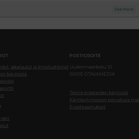
See more
DOT
POSTIOSOITE
edot, aikataulut ja ilmoitushinnat
Uudenmaankatu 10
on kävijöistä
00015 OTAVAMEDIA
seloste
portti
Tietoa evästeiden käytöstä
ot
Käyttäytymiseen perustuva ma
T
Evästeasetukset
hdet
elut