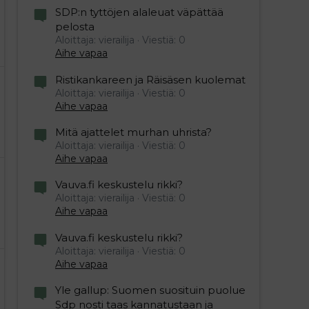
SDP:n tyttöjen alaleuat väpättää
pelosta
Aloittaja: vierailija
Viestiä: 0
Aihe vapaa
Ristikankareen ja Räisäsen kuolemat
Aloittaja: vierailija
Viestiä: 0
Aihe vapaa
Mitä ajattelet murhan uhrista?
Aloittaja: vierailija
Viestiä: 0
Aihe vapaa
Vauva.fi keskustelu rikki?
Aloittaja: vierailija
Viestiä: 0
Aihe vapaa
Vauva.fi keskustelu rikki?
Aloittaja: vierailija
Viestiä: 0
Aihe vapaa
Yle gallup: Suomen suosituin puolue
Sdp nosti taas kannatustaan ja