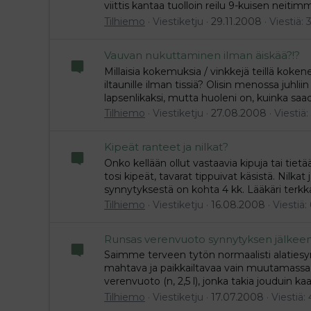
viittis kantaa tuolloin reilu 9-kuisen neitim
Tilhiemo
Viestiketju
29.11.2008
Viestiä: 
Vauvan nukuttaminen ilman äiskää?!?
Millaisia kokemuksia / vinkkejä teillä koken
iltaunille ilman tissiä? Olisin menossa juhli
lapsenlikaksi, mutta huoleni on, kuinka saad
Tilhiemo
Viestiketju
27.08.2008
Viestiä:
Kipeät ranteet ja nilkat?
Onko kellään ollut vastaavia kipuja tai tiet
tosi kipeät, tavarat tippuivat käsistä. Nilkat
synnytyksestä on kohta 4 kk. Lääkäri terkkar
Tilhiemo
Viestiketju
16.08.2008
Viestiä: 
Runsas verenvuoto synnytyksen jälkee
Saimme terveen tytön normaalisti alatiesynn
mahtava ja paikkailtavaa vain muutamassa k
verenvuoto (n, 2,5 l), jonka takia jouduin ka
Tilhiemo
Viestiketju
17.07.2008
Viestiä: 