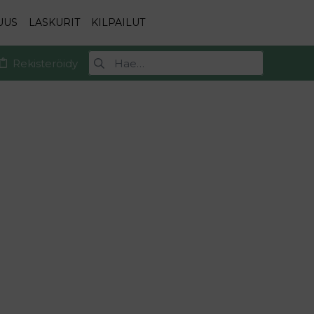
UUS
LASKURIT
KILPAILUT
Rekisteröidy