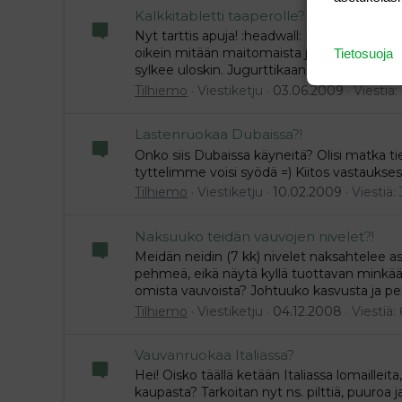
Kalkkitabletti taaperolle?
Nyt tarttis apuja! :headwall: Miedän reilun
oikein mitään maitomaista juomaa, piimää t
Tietosuoja
sylkee uloskin. Jugurttikaan ei maistu (muu
Tilhiemo
Viestiketju
03.06.2009
Viestiä: 
Lastenruokaa Dubaissa?!
Onko siis Dubaissa käyneitä? Olisi matka ti
tyttelimme voisi syödä =) Kiitos vastaukses
Tilhiemo
Viestiketju
10.02.2009
Viestiä: 
Naksuuko teidän vauvojen nivelet?!
Meidän neidin (7 kk) nivelet naksahtelee as
pehmeä, eikä näytä kyllä tuottavan minkäänl
omista vauvoista? Johtuuko kasvusta ja pehmei
Tilhiemo
Viestiketju
04.12.2008
Viestiä: 
Vauvanruokaa Italiassa?
Hei! Oisko täällä ketään Italiassa lomaille
kaupasta? Tarkoitan nyt ns. pilttiä, puuroa j