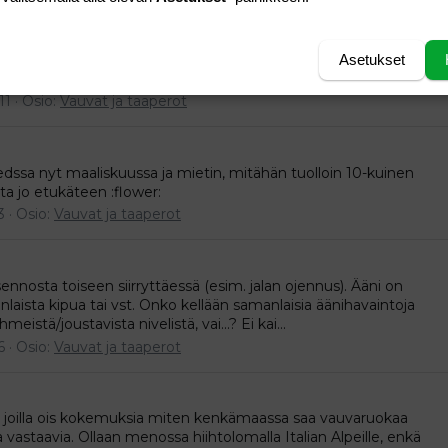
 vuoden ikäinen neiti kun ei suostu juomaan maitoa, ei sitten
ai vst. Ottaa muutaman hörpyn ja se on siinä, usein saattaa
Asetukset
 kuin vauvajugurtti), juustoa en saa myöskään...
11
Osio:
Vauvat ja taaperot
edssa nyt maaliskuussa ja mietin, mitähän tuolloin 10-kuinen
ta jo etukäteen :flower:
3
Osio:
Vauvat ja taaperot
ennosta toiseen siirryttäessä (esim. jalan ojennus). Ääni on
aista kipua tai vst. Onko kellään samanlaisia äänihavaintoja
stä/joustavista nivelistä, vai...? Ei kai...
6
Osio:
Vauvat ja taaperot
ita, joilla ois kokemuksia miten kenkämaassa saa vauvaruokaa
a vastaavia. Ollaan menossa hiihtolomalla Italian Alpeille, enkä