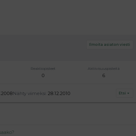
Ilmoita asiaton viesti
Reaktiopisteet
Aktiivisuuspisteitä
0
6
7.2008
Nähty viimeksi
28.12.2010
Etsi
saako?