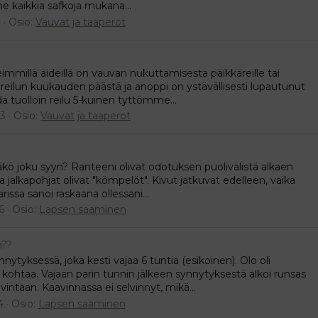
me kaikkia safkoja mukana...
3
Osio:
Vauvat ja taaperot
eimmillä äideillä on vauvan nukuttamisesta päikkäreille tai
in reilun kuukauden päästä ja anoppi on ystävällisesti lupautunut
a tuolloin reilu 5-kuinen tyttömme...
 3
Osio:
Vauvat ja taaperot
ääkö joku syyn? Ranteeni olivat odotuksen puolivälistä alkaen
 ja jalkapohjat olivat "kömpelöt". Kivut jatkuvat edelleen, vaika
issa sanoi raskaana ollessani...
6
Osio:
Lapsen saaminen
n??
ytyksessä, joka kesti vajaa 6 tuntia (esikoinen). Olo oli
ohtaa. Vajaan parin tunnin jälkeen synnytyksestä alkoi runsas
avintaan. Kaavinnassa ei selvinnyt, mikä...
4
Osio:
Lapsen saaminen