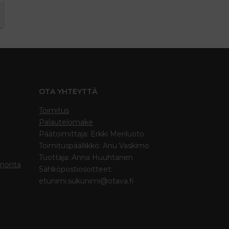
OTA YHTEYTTÄ
Toimitus
Palautelomake
Päätoimittaja: Erkki Meriluoto
Toimituspäällikkö: Anu Vaskimo
Tuottaja: Anna Huuhtanen
inonta
Sähköpostiosoitteet:
etunimi.sukunimi@otava.fi