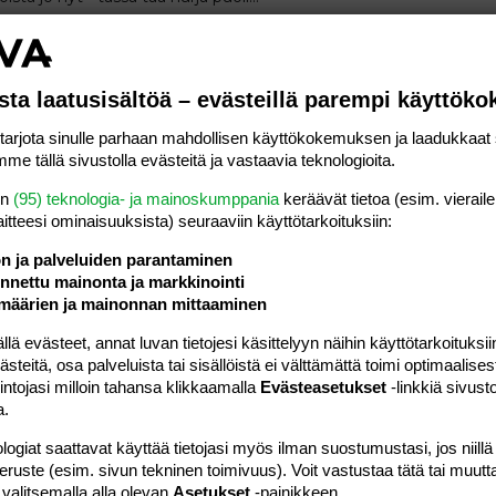
3
Osio:
Vauvat ja taaperot
sta laatusisältöä – evästeillä parempi käyttök
lasten kanssa Ranskanmaalla ja tietää, kuinkas siellä löytyy
pi voi toki syödä jo ihan muutakin, mutta purkkiruokakin saattaa
rjota sinulle parhaan mahdollisen käyttökokemuksen ja laadukkaat s
een voimin Biarritzin tienoille. Jos...
me tällä sivustolla evästeitä ja vastaavia teknologioita.
0
Osio:
Vauvat ja taaperot
en
(95) teknologia- ja mainoskumppania
keräävät tietoa (esim. vieraile
laitteesi ominaisuuk­sista) seuraaviin käyttötarkoituksiin:
stävällä :heart: ) tietoa, onko kotimaiset muumivaipat yhtä hyvin
ön ja palveluiden parantaminen
ta tekevät Naturacaren vaipat? Mitä nyt äkkiseltään
nettu mainonta ja markkinointi
ovat kloorittomia ja tehty jokseenkin...
määrien ja mainonnan mittaaminen
Osio:
Vauvat ja taaperot
 evästeet, annat luvan tietojesi käsittelyyn näihin käyttötarkoituksiin
teitä, osa palveluista tai sisällöistä ei välttämättä toimi optimaalisest
taisi kondensaatioveden kertymistä vaunuihin?
intojasi milloin tahansa klikkaamalla
Evästeasetukset
-linkkiä sivust
tkin ikäiseni" ovat huolissaan, kun nykyään pidetää harsoa tai
a.
aunuihin voi kertyä kondensaatiovettä ja hengitysilma
 vauvalle. Itse en millään usko, että harso tai...
logiat saattavat käyttää tietojasi myös ilman suostumustasi, jos niillä
8
Osio:
Vauvat ja taaperot
peruste (esim. sivun tekninen toimivuus). Voit vastustaa tätä tai muutt
 valitsemalla alla olevan
Asetukset
-painikkeen.