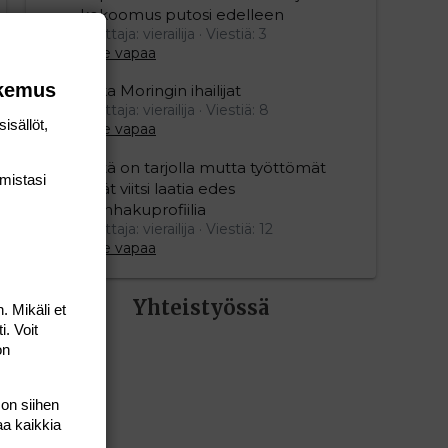
kokoomus putosi edelleen
Aloittaja: vierailija
Viestiä: 3
Aihe vapaa
okemus
Mika Moringin ihailijat
Aloittaja: vierailija
Viestiä: 8
isällöt,
Aihe vapaa
Töitä on tarjolla mutta työttömät
mis­tasi
eivät viitsi laatia edes
työnhakuprofiilia
Aloittaja: vierailija
Viestiä: 12
Aihe vapaa
Yhteistyössä
. Mikäli et
i. Voit
on
 on siihen
aa kaikkia