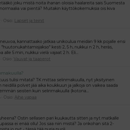
ietääkö joku mistä noita ihanan oloisia haalareita sais Suomesta
normaalia vai pientä? Muitakin käyttökokemuksia ois kiva
Osio:
Lapset ja teinit
euvoa, kannattaako jatkaa unikoulua meidän 9 kk pojalle ensi
ka "huutonukahtamisjakso" kesti 2, 5 h, nukkui n 2 h, heräs,
alle 5 min, nukkui vielä vajaat 2 h. Eli...
Osio:
Vauvat ja taaperot
inmakuulla?
uus tulisi mitata? TK mittaa selinmakuulla, nyt yksityinen
neidillä polvet jää aika koukkuun ja jalkoja on vaikea saada
hemmän seisten kuin selinmakuulla (kotona...
5
Osio:
Aihe vapaa
jauheena? Ostin sellasen pari kuukautta sitten ja nyt matkalle
aupassa ei enää ollu! Jos saa niin mistä? Ja onkohan sitä 2-
sta jo nyt - tässä tää nurja puoli...