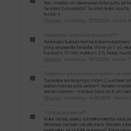
Niin, otsikko on oikeestaan koko juttu eli t
tai edes Euroopasta? Ja onko koko suurta, 
kuulla =)
Tilhiemo
Viestiketju
27.12.2010
Viestiä: 0
Jatkaisitko unikoulua ensi yönä??!!
Kerkeiskö kukaan kertoa kokemuksistaan/ n
yönä seuraavilla tiedoilla: Viime yö 1. yö, e
huutoa n. 10 min, nukkui n 2 h, heräs, huutoa 
Tilhiemo
Viestiketju
19.12.2010
Viestiä: 7
Taaperon pituusmittaus seisten vai sel
Tuossapa siis kysymys; miten 2 vuotiaan pit
lääkäri meinas että seisten? Ainakin meidän 
seinän viereen - mittaus tulos on 3 cm vä
Tilhiemo
Viestiketju
14.09.2010
Viestiä: 
Tuttelia jauheena?!
Kuka tietäis, saako tuttelikorviketta vielä 
lähtiessä tarttisin varuille kans. Meidän s-k
maitoakin, eli yli 6 kk jauheena? Kiitos neuvoi