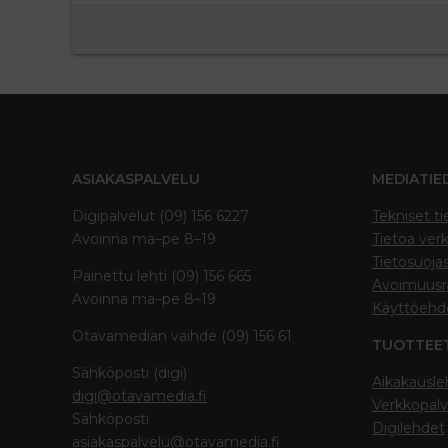
ASIAKASPALVELU
MEDIATIE
Digipalvelut (09) 156 6227
Tekniset ti
Avoinna ma–pe 8–19
Tietoa verk
Tietosuoja
Painettu lehti (09) 156 665
Avoimuusra
Avoinna ma–pe 8–19
Käyttöehd
Otavamedian vaihde (09) 156 61
TUOTTEE
Sähköposti (digi)
Aikakausle
digi@otavamedia.fi
Verkkopalv
Sähköposti
Digilehdet
asiakaspalvelu@otavamedia.fi