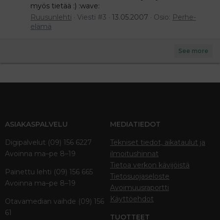
myös tietää :) :wave:
Ruusunlehti
Viesti #3
13.05.2007
Osio:
Perhe-
elämä
See more
ASIAKASPALVELU
MEDIATIEDOT
Digipalvelut (09) 156 6227
Tekniset tiedot, aikataulut ja
Avoinna ma–pe 8–19
ilmoitushinnat
Tietoa verkon kävijöistä
Painettu lehti (09) 156 665
Tietosuojaseloste
Avoinna ma–pe 8–19
Avoimuusraportti
Käyttöehdot
Otavamedian vaihde (09) 156
61
TUOTTEET