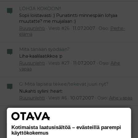
LOHJA KOKOON!!
Sopii loistavasti :) Punatintti minnespäin lohjaa
muutatte? me muijalaan :)
Ruusunlehti
Viesti #26
11.07.2007
Osio:
Perhe-
elämä
Mitä tänään syödään?
Liha-kaalilaatikkoa :p
Ruusunlehti
Viesti #27
11.07.2007
Osio:
Aihe
vapaa
G: Mitä lapsesi tekee/tekevät juuri nyt?
Nukahti syliini :heart:
Ruusunlehti
Viesti #6
10.07.2007
Osio:
Aihe vapaa
Mitä olette syöneet tänään tähän
Paahtoleipää ja teetä :p
Ruusunlehti
Viesti #16
10.07.2007
Osio:
Aihe
Kotimaista laatusisältöä – evästeillä parempi
käyttökokemus
vapaa