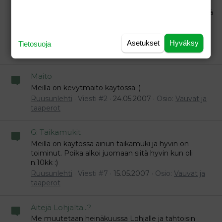
LOHJA KOKOON!!
Moikka! Täällä tuleva Lohjalainen, muutto olisi edessä
heinäkuussa. Itse olen 26v. ja poika täytti juuri 1v.
Perheeseen kuuluu myös mies, kissa ja koira :)
Ruusunlehti
Viesti #23
26.06.2007
Osio:
Perhe-
Asetukset
Hyväksy
Tietosuoja
elämä
Maito
Meillä on kevytmaito käytössä :)
Ruusunlehti
Viesti #2
24.05.2007
Osio:
Vauvat ja
taaperot
G: Taikamukit
Meillä on käytössä ainun taikamuki ja hyvin on
toiminut. Poika alkoi juomaan siitä hyvin kun oli
n.10kk :)
Ruusunlehti
Viesti #7
15.05.2007
Osio:
Vauvat ja
taaperot
Äitejä Lohjalta...?
Me muutetaan heinäkuussa Lohjalle ja tahtoisin