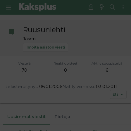
Ruusunlehti
Jäsen
Ilmoita asiaton viesti
Viestejä
Reaktiopisteet
Aktiivisuuspisteitä
70
0
6
Rekisteröitynyt
06.01.2006
Nähty viimeksi
03.01.2011
Etsi
Uusimmat viestit
Tietoja