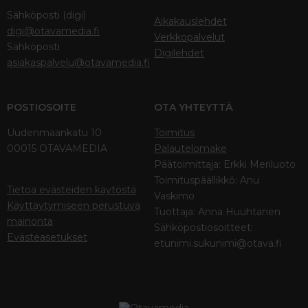
Sähköposti (digi)
Aikakauslehdet
digi@otavamedia.fi
Verkkopalvelut
Sähköposti
Digilehdet
asiakaspalvelu@otavamedia.fi
POSTIOSOITE
OTA YHTEYTTÄ
Uudenmaankatu 10
Toimitus
00015 OTAVAMEDIA
Palautelomake
Päätoimittaja: Erkki Meriluoto
Toimituspäällikkö: Anu
Tietoa evästeiden käytöstä
Vaskimo
Käyttäytymiseen perustuva
Tuottaja: Anna Huuhtanen
mainonta
Sähköpostiosoitteet:
Evästeasetukset
etunimi.sukunimi@otava.fi