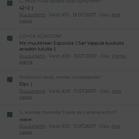
G: Millä rv:lla lapsesi ovat syntyneet?
42+2 :)
Ruusunlehti
Viesti #31
13.07.2007
Osio:
Aihe
vapaa
LOHJA KOKOON!!
Me muutetaan Espoosta :) Sari Vappula kuulosta
ainaskin tutulta :)
Ruusunlehti
Viesti #29
13.07.2007
Osio:
Perhe-
elämä
Robinson-testi, meille mökkiläisille!
31pv :)
Ruusunlehti
Viesti #28
11.07.2007
Osio:
Aihe
vapaa
G. kuinka monelle tulee aku ankka kotiin?
:wave:
Ruusunlehti
Viesti #32
11.07.2007
Osio:
Aihe
vapaa