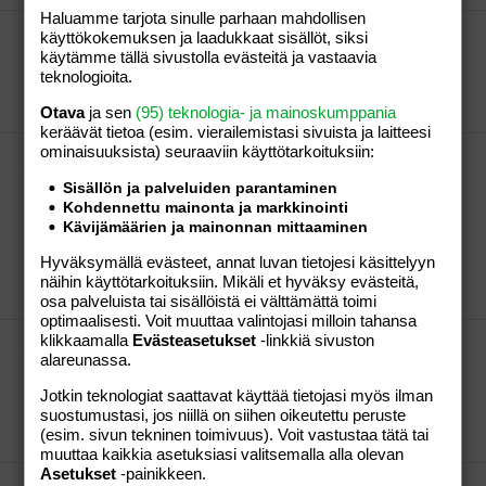
Haluamme tarjota sinulle parhaan mahdollisen
MONTAKO LASTA JA HEIDÄN IÄT?
käyttökokemuksen ja laadukkaat sisällöt, siksi
käytämme tällä sivustolla evästeitä ja vastaavia
Poika 1v.1kk :heart:
teknologioita.
Ruusunlehti
Viesti #21
10.07.2007
Osio:
Aihe
vapaa
Otava
ja sen
(95) teknologia- ja mainoskumppania
keräävät tietoa (esim. vierailemis­tasi sivuista ja laitteesi
ominaisuuk­sista) seuraaviin käyttötarkoituksiin:
Uskotko että parisuhteen ,hyvän voi löytää
esim.Suomi14 treffejen kautta?
Sisällön ja palveluiden parantaminen
En tiedä löytääkö nykyään mutta minä löysin 8
Kohdennettu mainonta ja markkinointi
vuotta sitten ja vieläkin ollaan yhdessä ja yksi lapsikin
Kävijämäärien ja mainonnan mittaaminen
on :heart:
Hyväksymällä evästeet, annat luvan tietojesi käsittelyyn
Ruusunlehti
Viesti #10
10.07.2007
Osio:
Aihe
näihin käyttötarkoituksiin. Mikäli et hyväksy evästeitä,
vapaa
osa palveluista tai sisällöistä ei välttämättä toimi
optimaalisesti. Voit muuttaa valintojasi milloin tahansa
klikkaamalla
Evästeasetukset
-linkkiä sivuston
Mitä teillä syötiin tänään?
alareunassa.
Äitini tekemiä lihapullia kermakastikkeessa ja
uusiaperunoita :p :p
Jotkin teknologiat saattavat käyttää tietojasi myös ilman
Ruusunlehti
Viesti #46
10.07.2007
Osio:
Aihe
suostumustasi, jos niillä on siihen oikeutettu peruste
(esim. sivun tekninen toimivuus). Voit vastustaa tätä tai
vapaa
muuttaa kaikkia asetuksiasi valitsemalla alla olevan
Asetukset
-painikkeen.