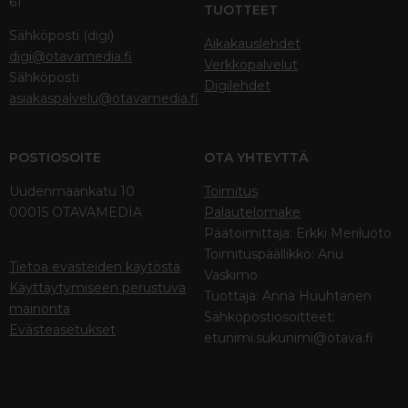
61
TUOTTEET
Sähköposti (digi)
Aikakauslehdet
digi@otavamedia.fi
Verkkopalvelut
Sähköposti
Digilehdet
asiakaspalvelu@otavamedia.fi
POSTIOSOITE
OTA YHTEYTTÄ
Uudenmaankatu 10
Toimitus
00015 OTAVAMEDIA
Palautelomake
Päätoimittaja: Erkki Meriluoto
Toimituspäällikkö: Anu
Tietoa evästeiden käytöstä
Vaskimo
Käyttäytymiseen perustuva
Tuottaja: Anna Huuhtanen
mainonta
Sähköpostiosoitteet:
Evästeasetukset
etunimi.sukunimi@otava.fi