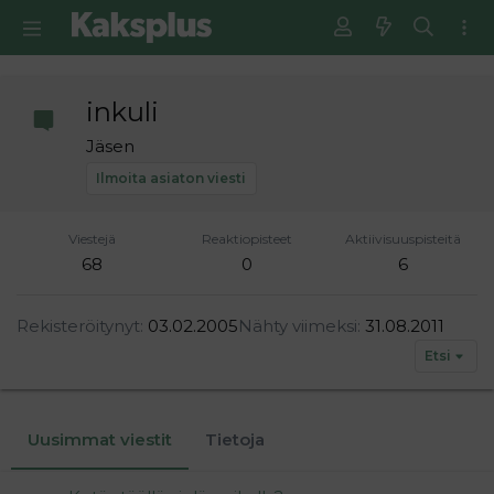
inkuli
Jäsen
Ilmoita asiaton viesti
Viestejä
Reaktiopisteet
Aktiivisuuspisteitä
68
0
6
Rekisteröitynyt
03.02.2005
Nähty viimeksi
31.08.2011
Etsi
Uusimmat viestit
Tietoja