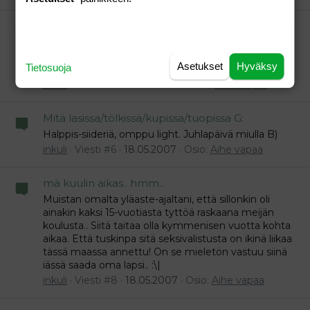
Mitä lasissa/tölkissä/kupissa/tuopissa G:
\ Voe että.. No kyllä se yks viikonloppu aina ilman
siduakin menee :D Mutta aika hyvälle kyllä maistuu..
Asetukset
Hyväksy
Tietosuoja
:p
inkuli
Viesti #12
18.05.2007
Osio:
Aihe vapaa
Mitä lasissa/tölkissä/kupissa/tuopissa G:
Halppis-siideriä, omppu light. Juhlapäivä miulla B)
inkuli
Viesti #6
18.05.2007
Osio:
Aihe vapaa
mä kuulin aikas.. hmm..
Muistan omalta yläaste-ajaltani, että sillonkin oli
ainakin kaksi 15-vuotiasta tyttöä raskaana meijän
koulusta.. Siitä taitaa olla kymmenisen vuotta kohta
aikaa. Että tuskinpa sitä seksivalistusta on ikinä liikaa
tässä maassa annettu! On se mieletön vastuu siinä
iässä saada oma lapsi.. :\|
inkuli
Viesti #8
18.05.2007
Osio:
Aihe vapaa