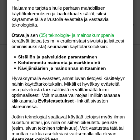
Haluamme tarjota sinulle parhaan mahdollisen
Rauhallista palstalla - ketäs paikalla?
käyttökokemuksen ja laadukkaat sisällöt, siksi
:wave: Minäki tulin kattelee, että mikä täällä on
käytämme tällä sivustolla evästeitä ja vastaavia
meininki. Eilen taas jumahti nää sivut oikein kunnolla,
teknologioita.
ni jäi palstailu ihan kesken.
Otava
ja sen
(95) teknologia- ja mainoskumppania
inkuli
Viesti #24
19.05.2007
Osio:
Aihe vapaa
keräävät tietoa (esim. vierailemis­tasi sivuista ja laitteesi
ominaisuuk­sista) seuraaviin käyttötarkoituksiin:
Itku kai tässä tulee :)
Sisällön ja palveluiden parantaminen
Onnea! :flower:
Kohdennettu mainonta ja markkinointi
inkuli
Viesti #3
18.05.2007
Osio:
Aihe vapaa
Kävijämäärien ja mainonnan mittaaminen
Hyväksymällä evästeet, annat luvan tietojesi käsittelyyn
nonni,poika lähti viikonloppureissuun
näihin käyttötarkoituksiin. Mikäli et hyväksy evästeitä,
Punkkupullo auki vaan :D Ja mukavaa "vapaailtaa"
osa palveluista tai sisällöistä ei välttämättä toimi
sinne!
optimaalisesti. Voit muuttaa valintojasi milloin tahansa
klikkaamalla
Evästeasetukset
-linkkiä sivuston
inkuli
Viesti #3
18.05.2007
Osio:
Aihe vapaa
alareunassa.
onko nätti tunika
Jotkin teknologiat saattavat käyttää tietojasi myös ilman
suostumustasi, jos niillä on siihen oikeutettu peruste
Minusta tuo on kyllä tosi nätti! Makuasioista ei kyllä
(esim. sivun tekninen toimivuus). Voit vastustaa tätä tai
kannata kiistellä..
muuttaa kaikkia asetuksiasi valitsemalla alla olevan
inkuli
Viesti #9
18.05.2007
Osio:
Aihe vapaa
Asetukset
-painikkeen.