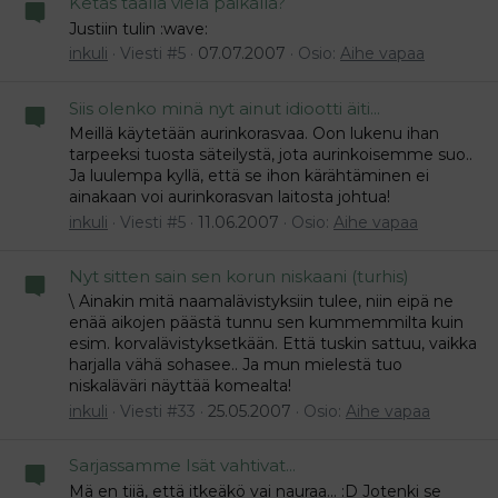
Ketäs täällä vielä paikalla?
Justiin tulin :wave:
inkuli
Viesti #5
07.07.2007
Osio:
Aihe vapaa
Siis olenko minä nyt ainut idiootti äiti...
Meillä käytetään aurinkorasvaa. Oon lukenu ihan
tarpeeksi tuosta säteilystä, jota aurinkoisemme suo..
Ja luulempa kyllä, että se ihon kärähtäminen ei
ainakaan voi aurinkorasvan laitosta johtua!
inkuli
Viesti #5
11.06.2007
Osio:
Aihe vapaa
Nyt sitten sain sen korun niskaani (turhis)
\ Ainakin mitä naamalävistyksiin tulee, niin eipä ne
enää aikojen päästä tunnu sen kummemmilta kuin
esim. korvalävistyksetkään. Että tuskin sattuu, vaikka
harjalla vähä sohasee.. Ja mun mielestä tuo
niskaläväri näyttää komealta!
inkuli
Viesti #33
25.05.2007
Osio:
Aihe vapaa
Sarjassamme Isät vahtivat...
Mä en tiiä, että itkeäkö vai nauraa... :D Jotenki se