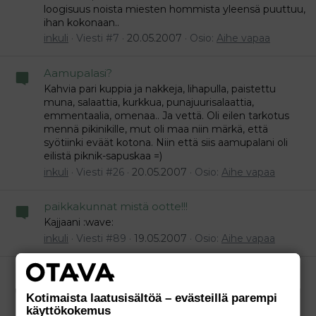
loogisuus noista miesten hommista yleensä puuttuu,
ihan kokonaan..
inkuli
Viesti #7
20.05.2007
Osio:
Aihe vapaa
Aamupalasi?
Kahvia pari kuppia ja nakkeja, lihapulla, paistettu
muna, salaattia, kurkkua, punajuurisalaattia,
emmentaalia, omenaa.. Ja vettä. Oli eilen tarkotus
mennä pikinikille, mut oli maa niin märkä, että
syötiinki eväät kotona. Niin että siis aamupalani oli
eilistä piknik-sapuskaa =)
inkuli
Viesti #26
20.05.2007
Osio:
Aihe vapaa
paikkakunnat mistä ootte!!!
Kajjaani :wave:
inkuli
Viesti #89
19.05.2007
Osio:
Aihe vapaa
Päivää kaikille!
Päivää :wave:
Kotimaista laatusisältöä – evästeillä parempi
inkuli
Viesti #3
19.05.2007
Osio:
Aihe vapaa
käyttökokemus