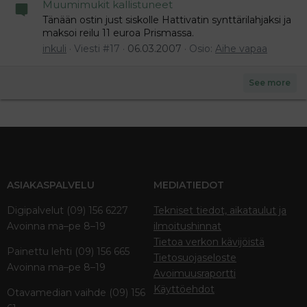
Muumimukit kallistuneet
Tänään ostin just siskolle Hattivatin synttärilahjaksi ja
maksoi reilu 11 euroa Prismassa.
inkuli
Viesti #17
06.03.2007
Osio:
Aihe vapaa
See more
ASIAKASPALVELU
MEDIATIEDOT
Digipalvelut (09) 156 6227
Tekniset tiedot, aikataulut ja
Avoinna ma–pe 8–19
ilmoitushinnat
Tietoa verkon kävijöistä
Painettu lehti (09) 156 665
Tietosuojaseloste
Avoinna ma–pe 8–19
Avoimuusraportti
Käyttöehdot
Otavamedian vaihde (09) 156