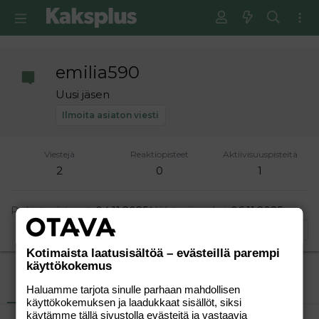
emilia590
Uusi jäsen
Ilmoita asiaton viesti
Viestejä
Reaktiopisteet
Aktiivisuuspisteitä
2
0
1
Rekisteröitynyt
04.11.2025
Nähty viimeksi
06.11.2025
Etsi
Kotimaista laatusisältöä – evästeillä parempi
käyttökokemus
Uusimmat viestit
Tietoja
Haluamme tarjota sinulle parhaan mahdollisen
käyttökokemuksen ja laadukkaat sisällöt, siksi
käytämme tällä sivustolla evästeitä ja vastaavia