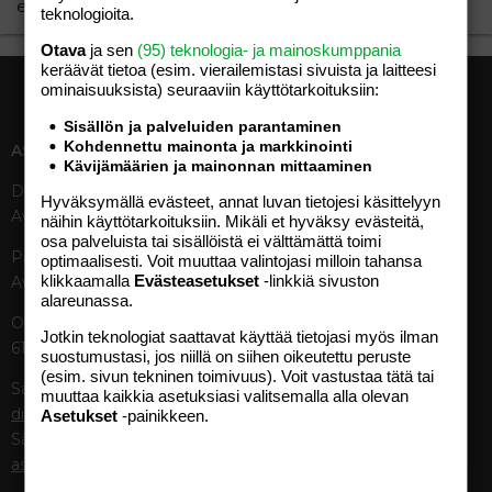
emilia590 ei ole viestittänyt mittän viime aikoina.
teknologioita.
Otava
ja sen
(95) teknologia- ja mainoskumppania
keräävät tietoa (esim. vierailemis­tasi sivuista ja laitteesi
ominaisuuk­sista) seuraaviin käyttötarkoituksiin:
Sisällön ja palveluiden parantaminen
Kohdennettu mainonta ja markkinointi
ASIAKASPALVELU
MEDIATIEDOT
Kävijämäärien ja mainonnan mittaaminen
Digipalvelut (09) 156 6227
Tekniset tiedot, aikataulut ja
Hyväksymällä evästeet, annat luvan tietojesi käsittelyyn
Avoinna ma–pe 8–19
ilmoitushinnat
näihin käyttötarkoituksiin. Mikäli et hyväksy evästeitä,
osa palveluista tai sisällöistä ei välttämättä toimi
Tietoa verkon kävijöistä
Painettu lehti (09) 156 665
optimaalisesti. Voit muuttaa valintojasi milloin tahansa
Tietosuojaseloste
klikkaamalla
Evästeasetukset
-linkkiä sivuston
Avoinna ma–pe 8–19
Avoimuusraportti
alareunassa.
Käyttöehdot
Otavamedian vaihde (09) 156
Jotkin teknologiat saattavat käyttää tietojasi myös ilman
61
suostumustasi, jos niillä on siihen oikeutettu peruste
TUOTTEET
(esim. sivun tekninen toimivuus). Voit vastustaa tätä tai
Sähköposti (digi)
muuttaa kaikkia asetuksiasi valitsemalla alla olevan
Aikakauslehdet
digi@otavamedia.fi
Asetukset
-painikkeen.
Verkkopalvelut
Sähköposti
Digilehdet
asiakaspalvelu@otavamedia.fi