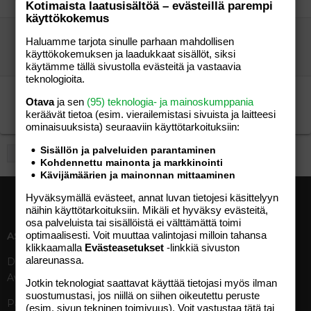
äiti80
23.05.2004
3
Kotimaista laatusisältöä – evästeillä parempi
käyttökokemus
lapsesi letkaukset..
Haluamme tarjota sinulle parhaan mahdollisen
netta-marika
käyttökokemuksen ja laadukkaat sisällöt, siksi
Mankell
22.05.2004
19
käytämme tällä sivustolla evästeitä ja vastaavia
teknologioita.
ruuan maustaminen
Otava
ja sen
(95) teknologia- ja mainoskumppania
emäntä
keräävät tietoa (esim. vierailemis­tasi sivuista ja laitteesi
emäntä
22.05.2004
3
ominaisuuk­sista) seuraaviin käyttötarkoituksiin:
Sisällön ja palveluiden parantaminen
1
…
1462
Edellinen
Kohdennettu mainonta ja markkinointi
Kävijämäärien ja mainonnan mittaaminen
Hyväksymällä evästeet, annat luvan tietojesi käsittelyyn
näihin käyttötarkoituksiin. Mikäli et hyväksy evästeitä,
osa palveluista tai sisällöistä ei välttämättä toimi
optimaalisesti. Voit muuttaa valintojasi milloin tahansa
ASIAKASPALVELU
MEDIATIEDOT
klikkaamalla
Evästeasetukset
-linkkiä sivuston
alareunassa.
Digipalvelut (09) 156 6227
Tekniset tiedot, aikataulut ja
Avoinna ma–pe 8–19
ilmoitushinnat
Jotkin teknologiat saattavat käyttää tietojasi myös ilman
Tietoa verkon kävijöistä
suostumustasi, jos niillä on siihen oikeutettu peruste
Painettu lehti (09) 156 665
(esim. sivun tekninen toimivuus). Voit vastustaa tätä tai
Tietosuojaseloste