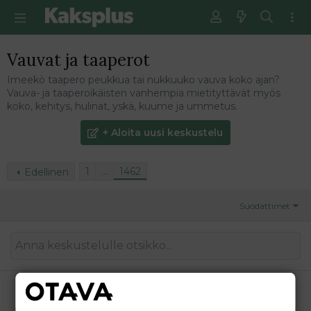
Vauvat ja taaperot
Imeekö taapero peukkua tai nukkuuko vauva koko ajan?
Vauva- ja taaperoikäisten vanhempia mietityttävät myös
koko, kehitys, hulinat, yskä, kuume ja ummetus.
+ Aloita uusi keskustelu
1
…
1462
Edellinen
Suodattimet
Minkä ikäisenä parvisänkyyn?
muumi