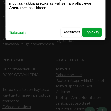
Avoinna ma–pe 8–19
muuttaa kaikkia asetuksiasi valitsemalla alla olevan
Avoimuusraportti
Asetukset
-painikkeen.
Käyttöehdot
Otavamedian vaihde (09) 156
61
TUOTTEET
Sähköposti (digi)
Aikakauslehdet
Asetukset
Hyväksy
digi@otavamedia.fi
Tietosuoja
Verkkopalvelut
Sähköposti
Digilehdet
asiakaspalvelu@otavamedia.fi
POSTIOSOITE
OTA YHTEYTTÄ
Uudenmaankatu 10
Toimitus
00015 OTAVAMEDIA
Palautelomake
Päätoimittaja: Erkki Meriluoto
Toimituspäällikkö: Anu
Tietoa evästeiden käytöstä
Vaskimo
Käyttäytymiseen perustuva
Tuottaja: Anna Huuhtanen
mainonta
Sähköpostiosoitteet:
Evästeasetukset
etunimi.sukunimi@otava.fi