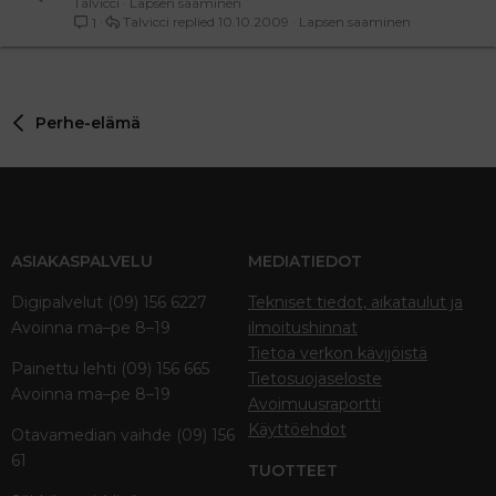
Talvicci
Lapsen saaminen
Talvicci
10.10.2009
Lapsen saaminen
1
Perhe-elämä
ASIAKASPALVELU
MEDIATIEDOT
Digipalvelut (09) 156 6227
Tekniset tiedot, aikataulut ja
Avoinna ma–pe 8–19
ilmoitushinnat
Tietoa verkon kävijöistä
Painettu lehti (09) 156 665
Tietosuojaseloste
Avoinna ma–pe 8–19
Avoimuusraportti
Käyttöehdot
Otavamedian vaihde (09) 156
61
TUOTTEET