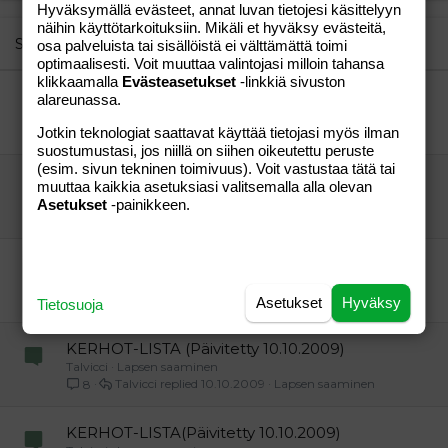
22
Hyväksymällä evästeet, annat luvan tietojesi käsittelyyn
Times New Roman
näihin käyttötarkoituksiin. Mikäli et hyväksy evästeitä,
26
Trebuchet MS
Similar threads
osa palveluista tai sisällöistä ei välttämättä toimi
optimaalisesti. Voit muuttaa valintojasi milloin tahansa
Verdana
klikkaamalla
Evästeasetukset
-linkkiä sivuston
ystäviä kuusamo/oulu ymp...
alareunassa.
äippä 85
Perhe-elämä
Jotkin teknologiat saattavat käyttää tietojasi myös ilman
äippä 85
15.02.2005
Perhe-elämä
2
suostumustasi, jos niillä on siihen oikeutettu peruste
(esim. sivun tekninen toimivuus). Voit vastustaa tätä tai
KERHOT-LISTA(Päivitetty 10.10.2009)
muuttaa kaikkia asetuksiasi valitsemalla alla olevan
Talvicci
Aihe vapaa
Asetukset
-painikkeen.
vieras
06.12.2009
Aihe vapaa
14
21 syytä jäädä kotiäidiksi
*ap*
Aihe vapaa
Anatolia
29.12.2011
Aihe vapaa
2
Asetukset
Hyväksy
Tietosuoja
KERHOT-LISTA (Päivitetty 10.10.2009)
Talvicci
Lapsen saaminen
Talvicci
10.10.2009
Lapsen saaminen
8
KERHOT-LISTA(Päivitetty 10.10.2009)