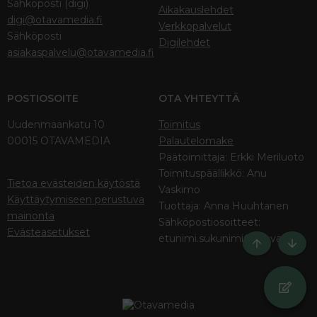
Sähköposti (digi)
Aikakauslehdet
digi@otavamedia.fi
Verkkopalvelut
Sähköposti
Digilehdet
asiakaspalvelu@otavamedia.fi
POSTIOSOITE
OTA YHTEYTTÄ
Uudenmaankatu 10
Toimitus
00015 OTAVAMEDIA
Palautelomake
Päätoimittaja: Erkki Meriluoto
Toimituspäällikkö: Anu
Tietoa evästeiden käytöstä
Vaskimo
Käyttäytymiseen perustuva
Tuottaja: Anna Huuhtanen
mainonta
Sähköpostiosoitteet:
Evästeasetukset
etunimi.sukunimi@otava.fi
Ylös
Bott