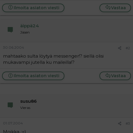
a
Ilmoita asiaton viesti
Vastaa
j
a
äippä24
Jäsen
30.06.2004
#2
mahtaako sulta löytyä messenger!? siellä olisi
mukavampi jutella ku maileilla!?
Ilmoita asiaton viesti
Vastaa
susu86
Vieras
01.07.2004
#3
Moikka..;=)