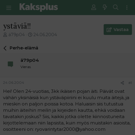
ystäviä!!
Vastaa
V
E
ä79p04
24.06.2004
i
n
e
s
Perhe-elämä
s
i
t
m
ä79p04
i
m
Vieras
k
ä
e
i
t
n
24.06.2004
#1
j
e
Hei! Olen 24-vuotias, 3kk ikäisen pojan äiti. Päivät ovat
u
n
vähän yksinäisiä kun ystäväpiiriini ei kuulu muita äitejä, ja
n
v
a
i
mieskin on paljon poissa kotoa. Haluaisin siis tutustua
l
e
muihin äiteihin meilin ja kirjeiden kautta, ehkä voidaan
o
s
tavatakin joskus? Siis, kaikki jotka olette kiinnostuneita
i
t
kirjottelemaan niin lapsista, kuin myös muistakin asioista,
t
i
osoitteeni on: ryovarintytar2000@yahoo.com
t