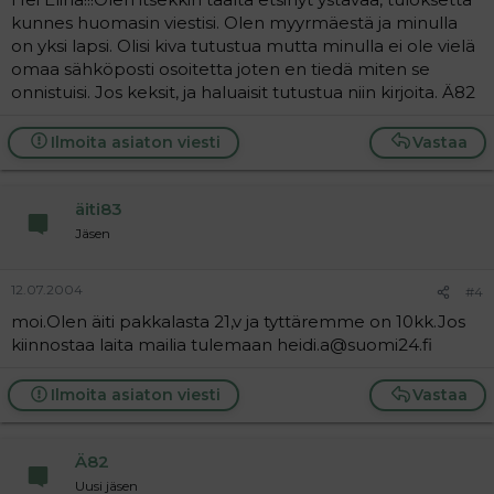
kunnes huomasin viestisi. Olen myyrmäestä ja minulla
on yksi lapsi. Olisi kiva tutustua mutta minulla ei ole vielä
omaa sähköposti osoitetta joten en tiedä miten se
onnistuisi. Jos keksit, ja haluaisit tutustua niin kirjoita. Ä82
Ilmoita asiaton viesti
Vastaa
äiti83
Jäsen
12.07.2004
#4
moi.Olen äiti pakkalasta 21,v ja tyttäremme on 10kk.Jos
kiinnostaa laita mailia tulemaan heidi.a@suomi24.fi
Ilmoita asiaton viesti
Vastaa
Ä82
Uusi jäsen