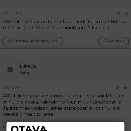
12.07.2004
#5
Ä83 Yritin laittaa meiliä mutta en tiedä tuliko se. Olisi kiva
tutustua. Olen 21 vuotta ja minulla on 10 kk poika.
Ilmoita asiaton viesti
Vastaa
Elina84
Vieras
12.07.2004
#6
Ä82! Laitan tässä sähköpostiositteeni, jotta voit lähettää
minulle s-postia, vaikkakin jonkun muun sähköpostilla.
Ja sittenhän voidaan jatkaa etanapostilla, jos sinulla ei
ole sitä omaa osoitetta.
elinahautakoski@hotmail.com