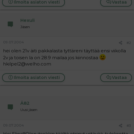
Ilmoita asiaton viesti
Vastaa
a
j
a
Hexuli
Jäsen
09.07.2004
#2
hei olen 21v äiti pakkalasta tyttäreni täyttää ensi viikolla
2v ja toisen la on 28.9 mailaa jos kiinnostaa
hkilpel2@welho.com
Ilmoita asiaton viesti
Vastaa
Ä82
Uusi jäsen
09.07.2004
#3
Hei Elina!!!Olen itsekkin täältä etsinyt ystävää, tuloksetta