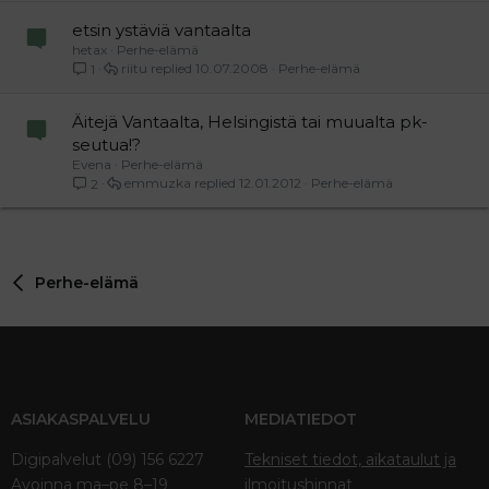
etsin ystäviä vantaalta
hetax
Perhe-elämä
riitu
10.07.2008
Perhe-elämä
1
Äitejä Vantaalta, Helsingistä tai muualta pk-
seutua!?
Evena
Perhe-elämä
emmuzka
12.01.2012
Perhe-elämä
2
Perhe-elämä
ASIAKASPALVELU
MEDIATIEDOT
Digipalvelut (09) 156 6227
Tekniset tiedot, aikataulut ja
Avoinna ma–pe 8–19
ilmoitushinnat