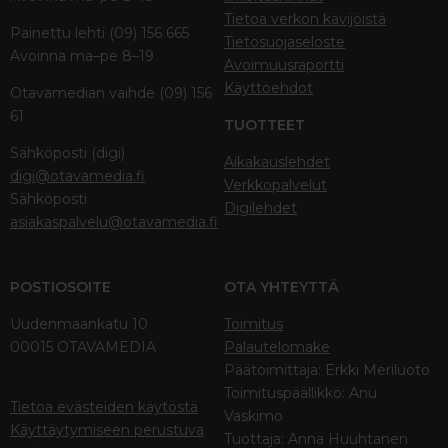
Tietoa verkon kävijöistä
Painettu lehti (09) 156 665
Tietosuojaseloste
Avoinna ma–pe 8–19
Avoimuusraportti
Käyttöehdot
Otavamedian vaihde (09) 156
61
TUOTTEET
Sähköposti (digi)
Aikakauslehdet
digi@otavamedia.fi
Verkkopalvelut
Sähköposti
Digilehdet
asiakaspalvelu@otavamedia.fi
POSTIOSOITE
OTA YHTEYTTÄ
Uudenmaankatu 10
Toimitus
00015 OTAVAMEDIA
Palautelomake
Päätoimittaja: Erkki Meriluoto
Toimituspäällikkö: Anu
Tietoa evästeiden käytöstä
Vaskimo
Käyttäytymiseen perustuva
Tuottaja: Anna Huuhtanen