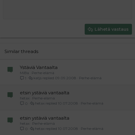
10
Poista luonnos
Book Antiqua
Suurenna sisennystä
Heading 1
Keskitä
12
Courier New
Pienennä sisennystä
Tasaa oikealle
Heading 2
15
Georgia
Justify text
Heading 3
Lähetä vastaus
18
Tahoma
22
Times New Roman
26
Trebuchet MS
Similar threads
Verdana
Ystäviä Vantaalta
MiBa
Perhe-elämä
katjs
09.09.2008
Perhe-elämä
1
etsin ystäviä vantaalta
hetax
Perhe-elämä
hetax
10.07.2008
Perhe-elämä
0
etsin ystäviä vantaalta
hetax
Perhe-elämä
hetax
10.07.2008
Perhe-elämä
0