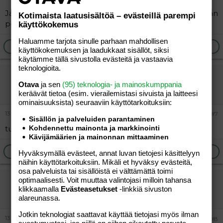
Ja jos joku muukin vielä vastaa, niin laittakaa vain suoraan
Kotimaista laatusisältöä – evästeillä parempi
postia tuohon mun yllä olevaan osoitteeseen. =)
käyttökokemus
Haluamme tarjota sinulle parhaan mahdollisen
Ilmoita asiaton viesti
Vastaa
käyttökokemuksen ja laadukkaat sisällöt, siksi
käytämme tällä sivustolla evästeitä ja vastaavia
teknologioita.
äiti83
Otava
ja sen
(95) teknologia- ja mainoskumppania
Jäsen
keräävät tietoa (esim. vierailemis­tasi sivuista ja laitteesi
ominaisuuk­sista) seuraaviin käyttötarkoituksiin:
13.07.2004
#7
Sisällön ja palveluiden parantaminen
tuli postisi perille.ja vastasinkin siihen
Kohdennettu mainonta ja markkinointi
Kävijämäärien ja mainonnan mittaaminen
Ilmoita asiaton viesti
Vastaa
Hyväksymällä evästeet, annat luvan tietojesi käsittelyyn
näihin käyttötarkoituksiin. Mikäli et hyväksy evästeitä,
osa palveluista tai sisällöistä ei välttämättä toimi
optimaalisesti. Voit muuttaa valintojasi milloin tahansa
Ä82
klikkaamalla
Evästeasetukset
-linkkiä sivuston
Uusi jäsen
alareunassa.
Jotkin teknologiat saattavat käyttää tietojasi myös ilman
13.07.2004
#8