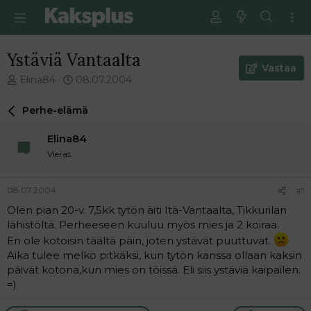
Ystäviä Vantaalta
Vastaa
V
E
Elina84
08.07.2004
i
n
e
s
Perhe-elämä
s
i
t
m
Elina84
i
m
Vieras
k
ä
e
i
t
n
08.07.2004
#1
j
e
Olen pian 20-v. 7,5kk tytön äiti Itä-Vantaalta, Tikkurilan
u
n
lähistöltä. Perheeseen kuuluu myös mies ja 2 koiraa.
n
v
a
i
En ole kotoisin täältä päin, joten ystävät puuttuvat.
l
e
Aika tulee melko pitkäksi, kun tytön kanssa ollaan kaksin
o
s
päivät kotona,kun mies on töissä. Eli siis ystäviä kaipailen.
i
t
=)
t
i
t