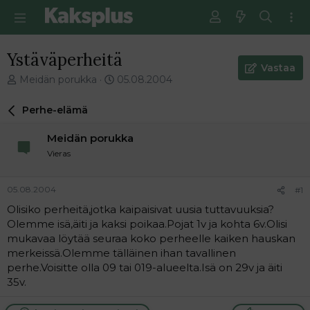
Ystäväperheitä
Vastaa
V
E
Meidän porukka
05.08.2004
i
n
e
s
Perhe-elämä
s
i
t
m
Meidän porukka
i
m
Vieras
k
ä
e
i
t
n
05.08.2004
#1
j
e
Olisiko perheitä,jotka kaipaisivat uusia tuttavuuksia?
u
n
Olemme isä,äiti ja kaksi poikaa.Pojat 1v ja kohta 6v.Olisi
n
v
a
i
mukavaa löytää seuraa koko perheelle kaiken hauskan
l
e
merkeissä.Olemme tälläinen ihan tavallinen
o
s
perhe.Voisitte olla 09 tai 019-alueelta.Isä on 29v ja äiti
i
t
35v.
t
i
t