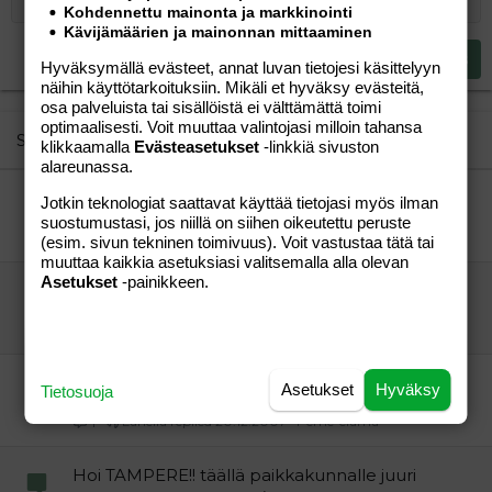
12
Courier New
Pienennä sisennystä
Tasaa oikealle
Kohdennettu mainonta ja markkinointi
Heading 2
Kävijämäärien ja mainonnan mittaaminen
15
Georgia
Justify text
Heading 3
Lähetä vastaus
Hyväksymällä evästeet, annat luvan tietojesi käsittelyyn
18
Tahoma
näihin käyttötarkoituksiin. Mikäli et hyväksy evästeitä,
22
Times New Roman
osa palveluista tai sisällöistä ei välttämättä toimi
optimaalisesti. Voit muuttaa valintojasi milloin tahansa
26
Trebuchet MS
Similar threads
klikkaamalla
Evästeasetukset
-linkkiä sivuston
alareunassa.
Verdana
Kirkkonummi ja lähiympäristö?
Jotkin teknologiat saattavat käyttää tietojasi myös ilman
winni
Perhe-elämä
suostumustasi, jos niillä on siihen oikeutettu peruste
Johkuliini8
25.06.2012
Perhe-elämä
1
(esim. sivun tekninen toimivuus). Voit vastustaa tätä tai
muuttaa kaikkia asetuksiasi valitsemalla alla olevan
Asetukset
-painikkeen.
Ystäväperheitä pk-seudulta
me4
Perhe-elämä
saasa82
21.06.2006
Perhe-elämä
2
Ystäväperheitä UUDELTAMAALTA?
Asetukset
Hyväksy
Tietosuoja
Ystäväperheitä vaille
Perhe-elämä
Lanella
20.12.2007
Perhe-elämä
1
Hoi TAMPERE!! täällä paikkakunnalle juuri