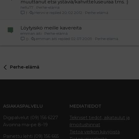
muuttanut etsii ystäviä/kahvitteluseuraa tms. :)
hellu77
Perhe-elämä
Henni-e
20.02.2012
Perhe-elämä
1
Löytyisikö meille kavereita
emman äiti
Perhe-elämä
emman äiti
02.07.2009
Perhe-elämä
0
Perhe-elämä
ASIAKASPALVELU
MEDIATIEDOT
Digipalvelut (09) 156 6227
Tekniset tiedot, aikataulut ja
Avoinna ma–pe 8–19
ilmoitushinnat
Tietoa verkon kävijöistä
Painettu lehti (09) 156 665
Tietosuojaseloste