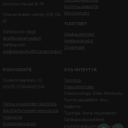
Avoinna ma–pe 8–19
Avoimuusraportti
Käyttöehdot
Otavamedian vaihde (09) 156
61
TUOTTEET
Sähköposti (digi)
Aikakauslehdet
digi@otavamedia.fi
Verkkopalvelut
Sähköposti
Digilehdet
asiakaspalvelu@otavamedia.fi
POSTIOSOITE
OTA YHTEYTTÄ
Uudenmaankatu 10
Toimitus
00015 OTAVAMEDIA
Palautelomake
Päätoimittaja: Erkki Meriluoto
Toimituspäällikkö: Anu
Tietoa evästeiden käytöstä
Vaskimo
Käyttäytymiseen perustuva
Tuottaja: Anna Huuhtanen
mainonta
Sähköpostiosoitteet:
Evästeasetukset
etunimi.sukunimi@otava.fi