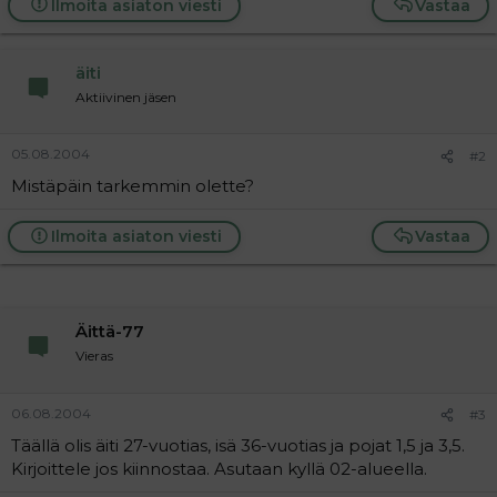
Ilmoita asiaton viesti
Vastaa
a
j
a
äiti
Aktiivinen jäsen
05.08.2004
#2
Mistäpäin tarkemmin olette?
Ilmoita asiaton viesti
Vastaa
Äittä-77
Vieras
06.08.2004
#3
Täällä olis äiti 27-vuotias, isä 36-vuotias ja pojat 1,5 ja 3,5.
Kirjoittele jos kiinnostaa. Asutaan kyllä 02-alueella.